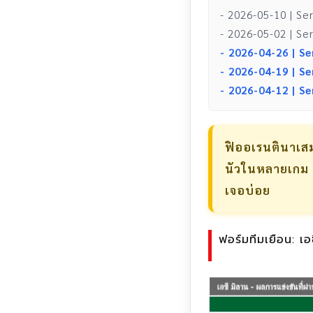
- 2026-05-10 | Seri
- 2026-05-02 | Seri
- 2026-04-26 | Ser
- 2026-04-19 | Ser
- 2026-04-12 | Ser
ฟิออเรนตินาเสมอ
นัวในหลายเกม ท
เจอบ่อย
ฟอร์มทีมเยือน: เอ