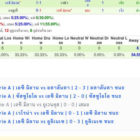
rie A | เอซี มิลาน vs อตาลันตา | 2 - 3 | อตาลันตา ชนะ
ie A | ซัสซูโอโล vs เอซี มิลาน | 2 - 0 | ซัสซูโอโล ชนะ
e A | เอซี มิลาน vs ยูเวนตุส | 0 - 0 | เสมอ
ie A | เวโรน่า vs เอซี มิลาน | 0 - 1 | เอซี มิลาน ชนะ
ie A | เอซี มิลาน vs อูดิเนเซ | 0 - 3 | อูดิเนเซ ชนะ