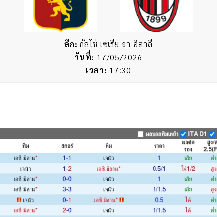
ลีก:
กัลโช่ เซเรีย อา อิตาลี
วันที่:
17/05/2026
เวลา:
17:30