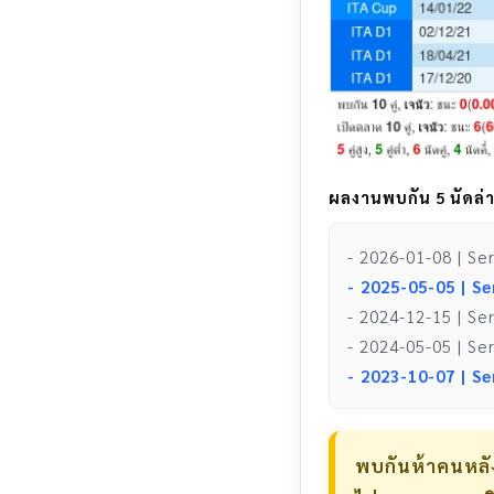
ผลงานพบกัน 5 นัดล่า
- 2026-01-08 | Seri
- 2025-05-05 | Ser
- 2024-12-15 | Seri
- 2024-05-05 | Seri
- 2023-10-07 | Ser
พบกันห้าคนหลัง