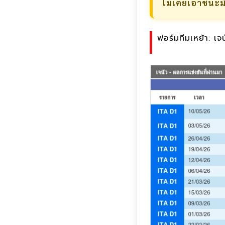
ไม่เคยเอาชนะม
ฟอร์มทีมเหย้า: เจน