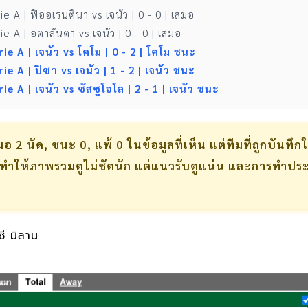
e A | ฟิออเรนตินา vs เจนัว | 0 - 0 | เสมอ
e A | อตาลันตา vs เจนัว | 0 - 0 | เสมอ
ie A | เจนัว vs โคโม | 0 - 2 | โคโม ชนะ
ie A | ปิซา vs เจนัว | 1 - 2 | เจนัว ชนะ
ie A | เจนัว vs ซัสซูโอโล | 2 - 1 | เจนัว ชนะ
 2 นัด, ชนะ 0, แพ้ 0 ในข้อมูลที่เห็น แต่ทีมที่ถูกบันทึ
ำให้ภาพรวมดูไม่ชัดนัก แต่แนวรับดูแน่น และการทำประต
ซี มิลาน