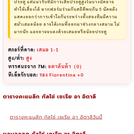
ประตู แต่แนวรับที่มีการเสียประตูสูงในบางนัดอาจ
ทำให้เสี่ยงได้ หากฟอร์มร่วมกับสถิติพบกัน 5 นัดหลัง
แสดงออกว่าการเข้าใจกันระหว่างทั้งสองทีมมีความ
สม่ำเสมอน้อย อาจได้เกมที่ออกมาช่วงกลางสนาม ไม่
มากนัก และอาจจบลงด้วยเสมอหรือน้อยประตู
สกอร์ที่คาด:
เสมอ 1-1
สูง/ต่ำ:
สูง
ทรรศนะจาก 7M:
อตาลันต้า（0）
ทีเด็ดรักบอล:
รอง Fiorentina +0
ตารางคะแนลีก กัลโช่ เซเรีย อา อิตาลี
ตารางคะแนลีก กัลโช่ เซเรีย อา อิตาลีวันนี้