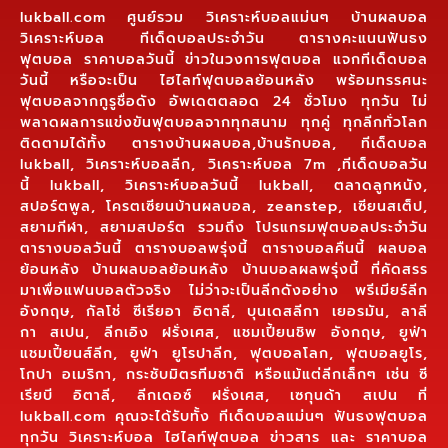
lukball.com ศูนย์รวม วิเคราะห์บอลแม่นๆ บ้านผลบอล
วิเคราะห์บอล ทีเด็ดบอลประจำวัน ตารางคะแนนฟันธง
ฟุตบอล ราคาบอลวันนี้ ข่าวในวงการฟุตบอล แจกทีเด็ดบอล
วันนี้ หรือจะเป็น ไฮไลท์ฟุตบอลย้อนหลัง พร้อมทรรศนะ
ฟุตบอลจากกูรูชื่อดัง อัพเดตตลอด 24 ชั่วโมง ทุกวัน ไม่
พลาดผลการแข่งขันฟุตบอลจากทุกสนาม ทุกคู่ ทุกลีกทั่วโลก
ติดตามได้ทั้ง ตารางบ้านผลบอล,บ้านรักบอล, ทีเด็ดบอล
lukball, วิเคราะห์บอลลีก, วิเคราะห์บอล 7m ,ทีเด็ดบอลวัน
นี้ lukball, วิเคราะห์บอลวันนี้ lukball, ตลาดลูกหนัง,
สปอร์ตพูล, โครตเซียนบ้านผลบอล, zeanstep, เซียนสเต็ป,
สยามกีฬา, สยามสปอร์ต รวมถึง โปรแกรมฟุตบอลประจำวัน
ตารางบอลวันนี้ ตารางบอลพรุ่งนี้ ตารางบอลคืนนี้ ผลบอล
ย้อนหลัง บ้านผลบอลย้อนหลัง บ้านบอลผลพรุ่งนี้ ที่คัดสรร
มาเพื่อแฟนบอลตัวจริง ไม่ว่าจะเป็นลีกดังอย่าง พรีเมียร์ลีก
อังกฤษ, กัลโช่ ซีเรียอา อิตาลี, บุนเดสลีกา เยอรมัน, ลาลี
กา สเปน, ลีกเอิง ฝรั่งเศส, แชมเปี้ยนชิพ อังกฤษ, ยูฟ่า
แชมเปี้ยนส์ลีก, ยูฟ่า ยูโรปาลีก, ฟุตบอลโลก, ฟุตบอลยูโร,
โกปา อเมริกา, กระชับมิตรทีมชาติ หรือแม้แต่ลีกเล็กๆ เช่น ซี
เรียบี อิตาลี, ลีกเดอซ์ ฝรั่งเศส, เซกุนด้า สเปน ที่
lukball.com คุณจะได้รับทั้ง ทีเด็ดบอลแม่นๆ ฟันธงฟุตบอล
ทุกวัน วิเคราะห์บอล ไฮไลท์ฟุตบอล ข่าวสาร และ ราคาบอล