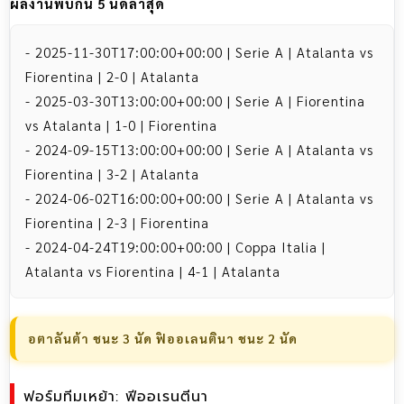
ผลงานพบกัน 5 นัดล่าสุด
- 2025-11-30T17:00:00+00:00 | Serie A | Atalanta vs
Fiorentina | 2-0 | Atalanta
- 2025-03-30T13:00:00+00:00 | Serie A | Fiorentina
vs Atalanta | 1-0 | Fiorentina
- 2024-09-15T13:00:00+00:00 | Serie A | Atalanta vs
Fiorentina | 3-2 | Atalanta
- 2024-06-02T16:00:00+00:00 | Serie A | Atalanta vs
Fiorentina | 2-3 | Fiorentina
- 2024-04-24T19:00:00+00:00 | Coppa Italia |
Atalanta vs Fiorentina | 4-1 | Atalanta
อตาลันต้า ชนะ 3 นัด ฟิออเลนตินา ชนะ 2 นัด
ฟอร์มทีมเหย้า: ฟีออเรนตีนา