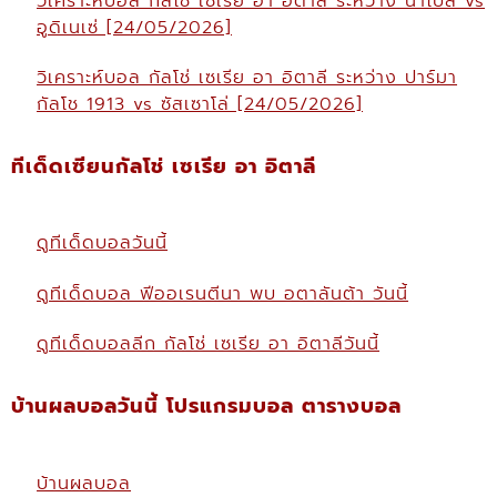
วิเคราะห์บอล กัลโช่ เซเรีย อา อิตาลี ระหว่าง นาโปลี vs
อูดิเนเซ่ [24/05/2026]
วิเคราะห์บอล กัลโช่ เซเรีย อา อิตาลี ระหว่าง ปาร์มา
กัลโช 1913 vs ซัสเซาโล่ [24/05/2026]
ทีเด็ดเซียนกัลโช่ เซเรีย อา อิตาลี
ดูทีเด็ดบอลวันนี้
ดูทีเด็ดบอล ฟีออเรนตีนา พบ อตาลันต้า วันนี้
ดูทีเด็ดบอลลีก กัลโช่ เซเรีย อา อิตาลีวันนี้
บ้านผลบอลวันนี้ โปรแกรมบอล ตารางบอล
บ้านผลบอล