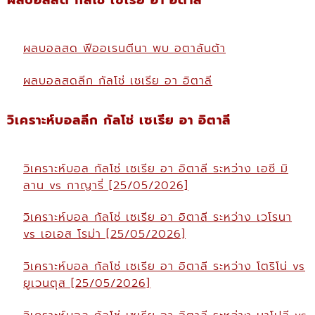
ผลบอลสด กัลโช่ เซเรีย อา อิตาลี
ผลบอลสด ฟีออเรนตีนา พบ อตาลันต้า
ผลบอลสดลีก กัลโช่ เซเรีย อา อิตาลี
วิเคราะห์บอลลีก กัลโช่ เซเรีย อา อิตาลี
วิเคราะห์บอล กัลโช่ เซเรีย อา อิตาลี ระหว่าง เอซี มิ
ลาน vs กาญารี่ [25/05/2026]
วิเคราะห์บอล กัลโช่ เซเรีย อา อิตาลี ระหว่าง เวโรนา
vs เอเอส โรม่า [25/05/2026]
วิเคราะห์บอล กัลโช่ เซเรีย อา อิตาลี ระหว่าง โตริโน่ vs
ยูเวนตุส [25/05/2026]