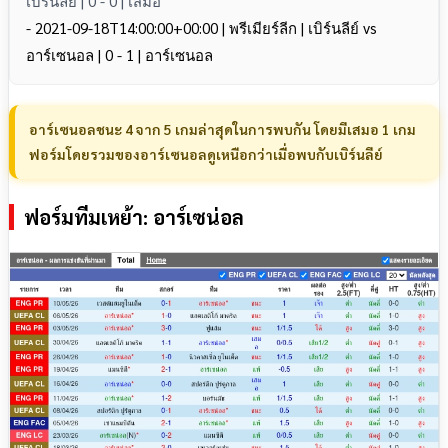
เบิร์นลีย์ | 0 - 0 | เสมอ
- 2021-09-18T14:00:00+00:00 | พรีเมียร์ลีก | เบิร์นลีย์ vs
อาร์เซนอล | 0 - 1 | อาร์เซนอล
อาร์เซนอลชนะ 4 จาก 5 เกมล่าสุดในการพบกัน โดยมีเสมอ 1 เกม
ฟอร์มโดยรวมของอาร์เซนอลดูเหนือกว่าเมื่อพบกับเบิร์นลีย์
ฟอร์มทีมเหย้า: อาร์เซน่อล