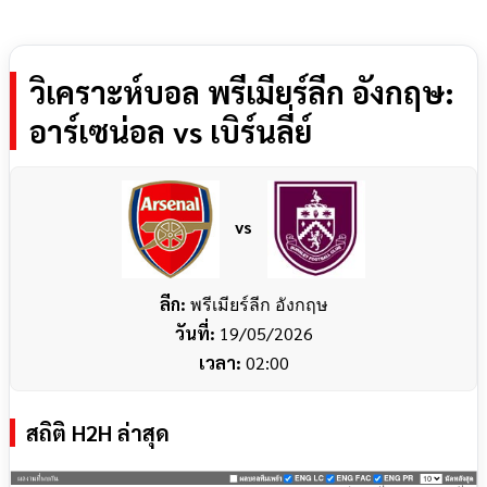
วิเคราะห์บอล พรีเมียร์ลีก อังกฤษ:
อาร์เซน่อล vs เบิร์นลี่ย์
vs
ลีก:
พรีเมียร์ลีก อังกฤษ
วันที่:
19/05/2026
เวลา:
02:00
สถิติ H2H ล่าสุด