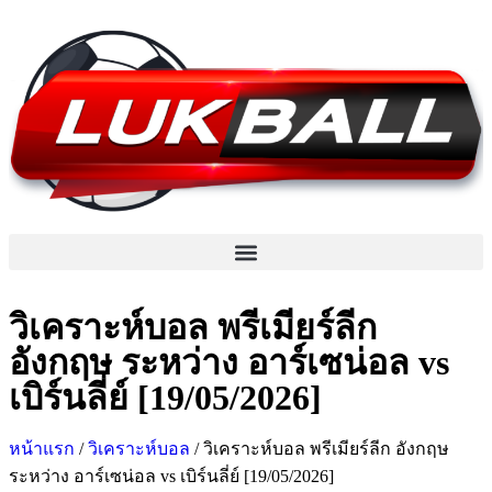
วิเคราะห์บอล พรีเมียร์ลีก
อังกฤษ ระหว่าง อาร์เซน่อล vs
เบิร์นลี่ย์ [19/05/2026]
หน้าแรก
/
วิเคราะห์บอล
/
วิเคราะห์บอล พรีเมียร์ลีก อังกฤษ
ระหว่าง อาร์เซน่อล vs เบิร์นลี่ย์ [19/05/2026]