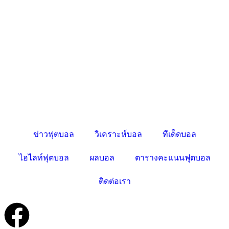
สยามกีฬา, สยามสปอร์ต รวมถึง โปรแกรมฟุตบอลประจำวัน ตารางบอล
วันนี้ ตารางบอลพรุ่งนี้ ตารางบอลคืนนี้ ผลบอลย้อนหลัง บ้านผลบอลย้อน
หลัง บ้านบอลผลพรุ่งนี้ ที่คัดสรรมาเพื่อแฟนบอลตัวจริง ไม่ว่าจะเป็นลีกดัง
อย่าง พรีเมียร์ลีก อังกฤษ, กัลโช่ ซีเรียอา อิตาลี, บุนเดสลีกา เยอรมัน, ลา
ลีกา สเปน, ลีกเอิง ฝรั่งเศส, แชมเปี้ยนชิพ อังกฤษ, ยูฟ่า แชมเปี้ยนส์ลีก, ยู
ฟ่า ยูโรปาลีก, ฟุตบอลโลก, ฟุตบอลยูโร, โกปา อเมริกา, กระชับมิตรทีม
ชาติ หรือแม้แต่ลีกเล็กๆ เช่น ซีเรียบี อิตาลี, ลีกเดอซ์ ฝรั่งเศส, เซกุนด้า
สเปน ที่ lukball.com คุณจะได้รับทั้ง ทีเด็ดบอลแม่นๆ ฟันธงฟุตบอลทุกวัน
วิเคราะห์บอล ไฮไลท์ฟุตบอล ข่าวสาร และ ราคาบอล ผลบอล อัพเดตเรี
ยลไทม์ ครบจบในเว็บเดียว รักบบอล
ข่าวฟุตบอล
วิเคราะห์บอล
ทีเด็ดบอล
ไฮไลท์ฟุตบอล
ผลบอล
ตารางคะแนนฟุตบอล
ติดต่อเรา