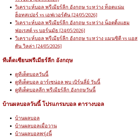
วิเคราะห์บอล พรีเมียร์ลีก อังกฤษ ระหว่าง ท็อตแน่ม
ฮ็อทสเปอร์ vs เอฟเวอร์ตัน [24/05/2026]
วิเคราะห์บอล พรีเมียร์ลีก อังกฤษ ระหว่าง น็อตติ้งแฮม
ฟอเรสต์ vs บอร์นมัธ [24/05/2026]
วิเคราะห์บอล พรีเมียร์ลีก อังกฤษ ระหว่าง แมนซิตี vs แอส
ตัน วิลล่า [24/05/2026]
ทีเด็ดเซียนพรีเมียร์ลีก อังกฤษ
ดูทีเด็ดบอลวันนี้
ดูทีเด็ดบอล อาร์เซน่อล พบ เบิร์นลี่ย์ วันนี้
ดูทีเด็ดบอลลีก พรีเมียร์ลีก อังกฤษวันนี้
บ้านผลบอลวันนี้ โปรแกรมบอล ตารางบอล
บ้านผลบอล
บ้านผลบอลเมื่อวาน
บ้านผลบอลพรุ่งนี้