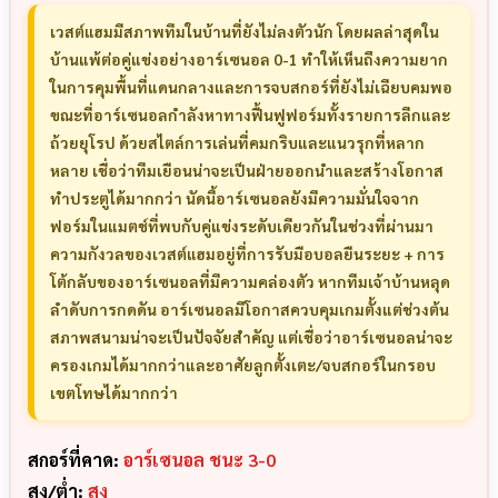
เวสต์แฮมมีสภาพทีมในบ้านที่ยังไม่ลงตัวนัก โดยผลล่าสุดใน
บ้านแพ้ต่อคู่แข่งอย่างอาร์เซนอล 0-1 ทำให้เห็นถึงความยาก
ในการคุมพื้นที่แดนกลางและการจบสกอร์ที่ยังไม่เฉียบคมพอ
ขณะที่อาร์เซนอลกำลังหาทางฟื้นฟูฟอร์มทั้งรายการลีกและ
ถ้วยยุโรป ด้วยสไตล์การเล่นที่คมกริบและแนวรุกที่หลาก
หลาย เชื่อว่าทีมเยือนน่าจะเป็นฝ่ายออกนำและสร้างโอกาส
ทำประตูได้มากกว่า นัดนี้อาร์เซนอลยังมีความมั่นใจจาก
ฟอร์มในแมตช์ที่พบกับคู่แข่งระดับเดียวกันในช่วงที่ผ่านมา
ความกังวลของเวสต์แฮมอยู่ที่การรับมือบอลยืนระยะ + การ
โต้กลับของอาร์เซนอลที่มีความคล่องตัว หากทีมเจ้าบ้านหลุด
ลำดับการกดดัน อาร์เซนอลมีโอกาสควบคุมเกมตั้งแต่ช่วงต้น
สภาพสนามน่าจะเป็นปัจจัยสำคัญ แต่เชื่อว่าอาร์เซนอลน่าจะ
ครองเกมได้มากกว่าและอาศัยลูกตั้งเตะ/จบสกอร์ในกรอบ
เขตโทษได้มากกว่า
สกอร์ที่คาด:
อาร์เซนอล ชนะ 3-0
สูง/ต่ำ:
สูง