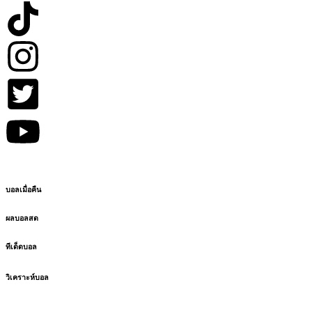
บอลเมื่อคืน
ผลบอลสด
ทีเด็ดบอล
วิเคราะห์บอล