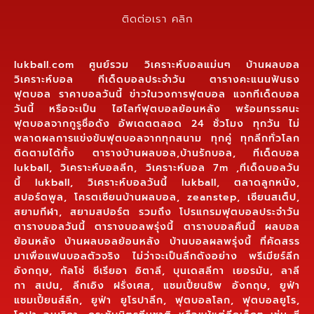
ติดต่อเรา คลิก
lukball.com ศูนย์รวม วิเคราะห์บอลแม่นๆ บ้านผลบอล
วิเคราะห์บอล ทีเด็ดบอลประจำวัน ตารางคะแนนฟันธง
ฟุตบอล ราคาบอลวันนี้ ข่าวในวงการฟุตบอล แจกทีเด็ดบอล
วันนี้ หรือจะเป็น ไฮไลท์ฟุตบอลย้อนหลัง พร้อมทรรศนะ
ฟุตบอลจากกูรูชื่อดัง อัพเดตตลอด 24 ชั่วโมง ทุกวัน ไม่
พลาดผลการแข่งขันฟุตบอลจากทุกสนาม ทุกคู่ ทุกลีกทั่วโลก
ติดตามได้ทั้ง ตารางบ้านผลบอล,บ้านรักบอล, ทีเด็ดบอล
lukball, วิเคราะห์บอลลีก, วิเคราะห์บอล 7m ,ทีเด็ดบอลวัน
นี้ lukball, วิเคราะห์บอลวันนี้ lukball, ตลาดลูกหนัง,
สปอร์ตพูล, โครตเซียนบ้านผลบอล, zeanstep, เซียนสเต็ป,
สยามกีฬา, สยามสปอร์ต รวมถึง โปรแกรมฟุตบอลประจำวัน
ตารางบอลวันนี้ ตารางบอลพรุ่งนี้ ตารางบอลคืนนี้ ผลบอล
ย้อนหลัง บ้านผลบอลย้อนหลัง บ้านบอลผลพรุ่งนี้ ที่คัดสรร
มาเพื่อแฟนบอลตัวจริง ไม่ว่าจะเป็นลีกดังอย่าง พรีเมียร์ลีก
อังกฤษ, กัลโช่ ซีเรียอา อิตาลี, บุนเดสลีกา เยอรมัน, ลาลี
กา สเปน, ลีกเอิง ฝรั่งเศส, แชมเปี้ยนชิพ อังกฤษ, ยูฟ่า
แชมเปี้ยนส์ลีก, ยูฟ่า ยูโรปาลีก, ฟุตบอลโลก, ฟุตบอลยูโร,