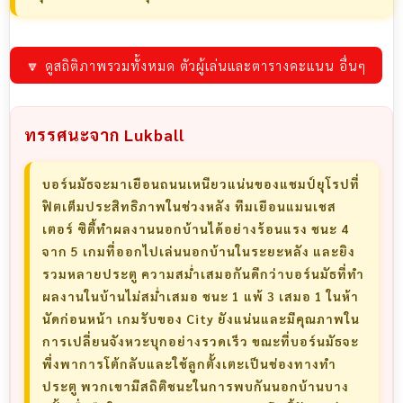
🔽 ดูสถิติภาพรวมทั้งหมด ตัวผู้เล่นและตารางคะแนน อื่นๆ
ทรรศนะจาก Lukball
บอร์นมัธจะมาเยือนถนนเหนียวแน่นของแชมป์ยุโรปที่
ฟิตเต็มประสิทธิภาพในช่วงหลัง ทีมเยือนแมนเชส
เตอร์ ซิตี้ทำผลงานนอกบ้านได้อย่างร้อนแรง ชนะ 4
จาก 5 เกมที่ออกไปเล่นนอกบ้านในระยะหลัง และยิง
รวมหลายประตู ความสม่ำเสมอกันดีกว่าบอร์นมัธที่ทำ
ผลงานในบ้านไม่สม่ำเสมอ ชนะ 1 แพ้ 3 เสมอ 1 ในห้า
นัดก่อนหน้า เกมรับของ City ยังแน่นและมีคุณภาพใน
การเปลี่ยนจังหวะบุกอย่างรวดเร็ว ขณะที่บอร์นมัธจะ
พึ่งพาการโต้กลับและใช้ลูกตั้งเตะเป็นช่องทางทำ
ประตู พวกเขามีสถิติชนะในการพบกันนอกบ้านบาง