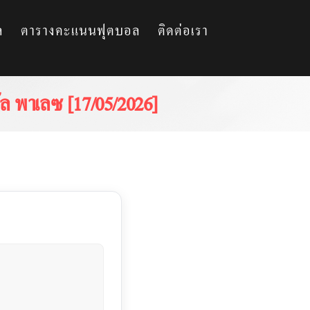
ล
ตารางคะแนนฟุตบอล
ติดต่อเรา
ัล พาเลซ [17/05/2026]