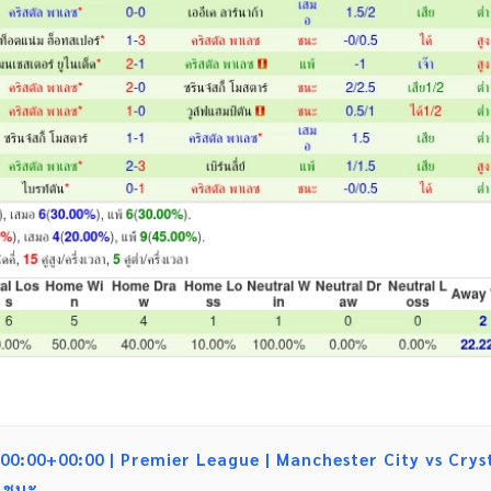
00:00+00:00 | Premier League | Manchester City vs Crysta
 ชนะ