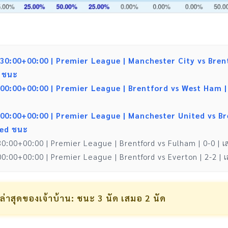
30:00+00:00 | Premier League | Manchester City vs Brent
 ชนะ
00:00+00:00 | Premier League | Brentford vs West Ham | 
00:00+00:00 | Premier League | Manchester United vs Bre
ted ชนะ
0:00+00:00 | Premier League | Brentford vs Fulham | 0-0 | 
0:00+00:00 | Premier League | Brentford vs Everton | 2-2 | 
ล่าสุดของเจ้าบ้าน: ชนะ 3 นัด เสมอ 2 นัด