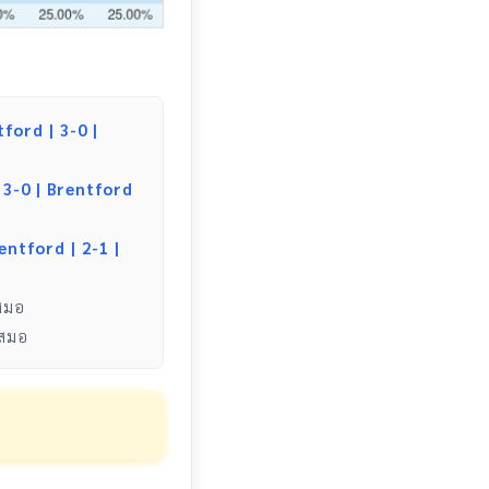
ford | 3-0 |
3-0 | Brentford
ntford | 2-1 |
เสมอ
เสมอ