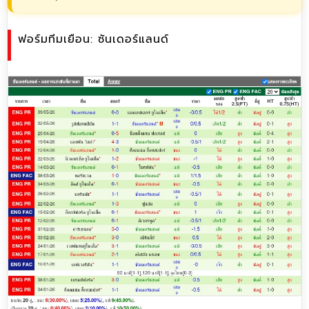
ฟอร์มทีมเยือน: ซันเดอร์แลนด์