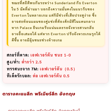
ขณะที่สถิติพบกันระหว่าง Sunderland กับ Everton
ใน 5 นัดที่ผ่านมา บอกถึงความมั่นคงในแนวรับของ
Everton ในหลายเกม แต่ก็มีช่วงที่เสียประตูง่าย ซึ่ง
อาจสะท้อนแผนของคู่แข่งที่ต้องดักมิติในแดนกลาง
หาก Palace ยืนเกมรับแน่นและรอจังหวะสวนกลับ
อาจยื้อเสมอได้ แต่หาก Everton ปรับจังหวะเกมรุกได้
ดีขึ้น อาจมีลุ้นชนะช่วงท้ายเกม
สกอร์ที่คาด:
เอฟเวอร์ตัน ชนะ 1-0
สูง/ต่ำ:
ต่ำกว่า 2.5
ทรรศนะจาก 7M:
เอฟเวอร์ตัน（0.5）
ทีเด็ดรักบอล:
ต่อ เอฟเวอร์ตัน 0.5
ตารางคะแนลีก พรีเมียร์ลีก อังกฤษ