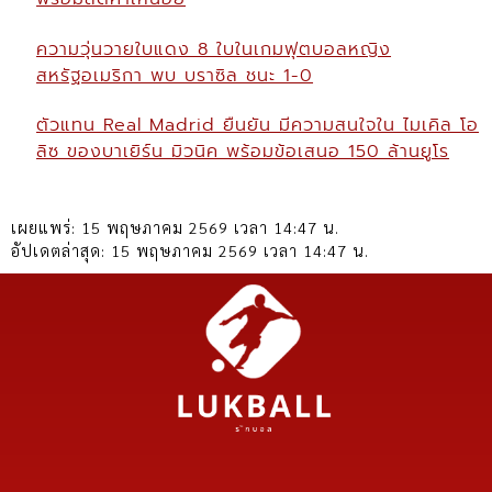
ความวุ่นวายใบแดง 8 ใบในเกมฟุตบอลหญิง
สหรัฐอเมริกา พบ บราซิล ชนะ 1-0
ตัวแทน Real Madrid ยืนยัน มีความสนใจใน ไมเคิล โอ
ลิซ ของบาเยิร์น มิวนิค พร้อมข้อเสนอ 150 ล้านยูโร
เผยแพร่:
15 พฤษภาคม 2569 เวลา 14:47 น.
อัปเดตล่าสุด:
15 พฤษภาคม 2569 เวลา 14:47 น.