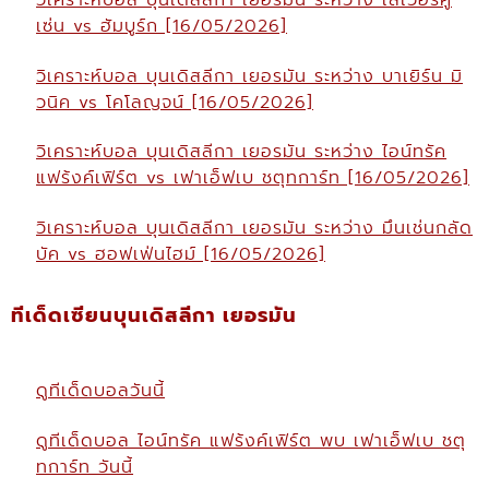
วิเคราะห์บอล บุนเดิสลีกา เยอรมัน ระหว่าง เลเวอร์คู
เซ่น vs ฮัมบูร์ก [16/05/2026]
วิเคราะห์บอล บุนเดิสลีกา เยอรมัน ระหว่าง บาเยิร์น มิ
วนิค vs โคโลญจน์ [16/05/2026]
วิเคราะห์บอล บุนเดิสลีกา เยอรมัน ระหว่าง ไอน์ทรัค
แฟร้งค์เฟิร์ต vs เฟาเอ็ฟเบ ชตุทการ์ท [16/05/2026]
วิเคราะห์บอล บุนเดิสลีกา เยอรมัน ระหว่าง มึนเช่นกลัด
บัค vs ฮอฟเฟ่นไฮม์ [16/05/2026]
ทีเด็ดเซียนบุนเดิสลีกา เยอรมัน
ดูทีเด็ดบอลวันนี้
ดูทีเด็ดบอล ไอน์ทรัค แฟร้งค์เฟิร์ต พบ เฟาเอ็ฟเบ ชตุ
ทการ์ท วันนี้