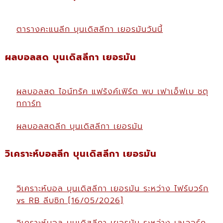
ตารางคะแนลีก บุนเดิสลีกา เยอรมันวันนี้
ผลบอลสด บุนเดิสลีกา เยอรมัน
ผลบอลสด ไอน์ทรัค แฟร้งค์เฟิร์ต พบ เฟาเอ็ฟเบ ชตุ
ทการ์ท
ผลบอลสดลีก บุนเดิสลีกา เยอรมัน
วิเคราะห์บอลลีก บุนเดิสลีกา เยอรมัน
วิเคราะห์บอล บุนเดิสลีกา เยอรมัน ระหว่าง ไฟร์บวร์ก
vs RB ลีบซิก [16/05/2026]