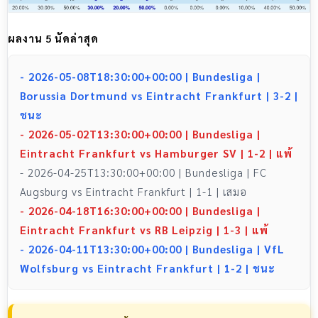
ผลงาน 5 นัดล่าสุด
- 2026-05-08T18:30:00+00:00 | Bundesliga |
Borussia Dortmund vs Eintracht Frankfurt | 3-2 |
ชนะ
- 2026-05-02T13:30:00+00:00 | Bundesliga |
Eintracht Frankfurt vs Hamburger SV | 1-2 | แพ้
- 2026-04-25T13:30:00+00:00 | Bundesliga | FC
Augsburg vs Eintracht Frankfurt | 1-1 | เสมอ
- 2026-04-18T16:30:00+00:00 | Bundesliga |
Eintracht Frankfurt vs RB Leipzig | 1-3 | แพ้
- 2026-04-11T13:30:00+00:00 | Bundesliga | VfL
Wolfsburg vs Eintracht Frankfurt | 1-2 | ชนะ