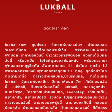
ติดต่อเรา คลิก
lukball.com ศูนย์รวม วิเคราะห์บอลแม่นๆ บ้านผลบอล
วิเคราะห์บอล ทีเด็ดบอลประจำวัน ตารางคะแนนฟันธง
ฟุตบอล ราคาบอลวันนี้ ข่าวในวงการฟุตบอล แจกทีเด็ดบอล
วันนี้ หรือจะเป็น ไฮไลท์ฟุตบอลย้อนหลัง พร้อมทรรศนะ
ฟุตบอลจากกูรูชื่อดัง อัพเดตตลอด 24 ชั่วโมง ทุกวัน ไม่
พลาดผลการแข่งขันฟุตบอลจากทุกสนาม ทุกคู่ ทุกลีกทั่วโลก
ติดตามได้ทั้ง ตารางบ้านผลบอล,บ้านรักบอล, ทีเด็ดบอล
lukball, วิเคราะห์บอลลีก, วิเคราะห์บอล 7m ,ทีเด็ดบอลวัน
นี้ lukball, วิเคราะห์บอลวันนี้ lukball, ตลาดลูกหนัง,
สปอร์ตพูล, โครตเซียนบ้านผลบอล, zeanstep, เซียนสเต็ป,
สยามกีฬา, สยามสปอร์ต รวมถึง โปรแกรมฟุตบอลประจำวัน
ตารางบอลวันนี้ ตารางบอลพรุ่งนี้ ตารางบอลคืนนี้ ผลบอล
ย้อนหลัง บ้านผลบอลย้อนหลัง บ้านบอลผลพรุ่งนี้ ที่คัดสรร