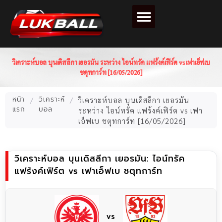
ตารางคะแนนฟุตบอล
วิเคราะห์บอล บุนเดิสลีกา เยอรมัน ระหว่าง ไอน์ทรัค แฟร้งค์เฟิร์ต vs เฟาเอ็ฟเบ
ชตุทการ์ท [16/05/2026]
หน้า
วิเคราะห์
/
/
วิเคราะห์บอล บุนเดิสลีกา เยอรมัน
แรก
บอล
ระหว่าง ไอน์ทรัค แฟร้งค์เฟิร์ต vs เฟา
เอ็ฟเบ ชตุทการ์ท [16/05/2026]
วิเคราะห์บอล บุนเดิสลีกา เยอรมัน: ไอน์ทรัค
แฟร้งค์เฟิร์ต vs เฟาเอ็ฟเบ ชตุทการ์ท
vs