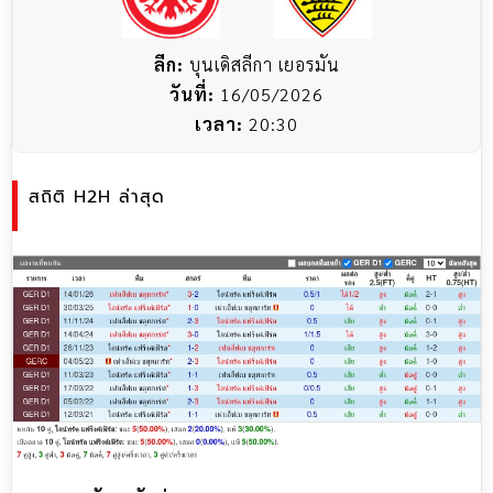
ลีก:
บุนเดิสลีกา เยอรมัน
วันที่:
16/05/2026
เวลา:
20:30
สถิติ H2H ล่าสุด