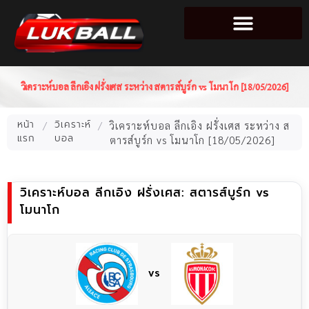
ตารางคะแนนฟุตบอล
วิเคราะห์บอล ลีกเอิง ฝรั่งเศส ระหว่าง สตารส์บูร์ก vs โมนาโก [18/05/2026]
หน้า
วิเคราะห์
/
/
วิเคราะห์บอล ลีกเอิง ฝรั่งเศส ระหว่าง ส
แรก
บอล
ตารส์บูร์ก vs โมนาโก [18/05/2026]
วิเคราะห์บอล ลีกเอิง ฝรั่งเศส: สตารส์บูร์ก vs
โมนาโก
vs