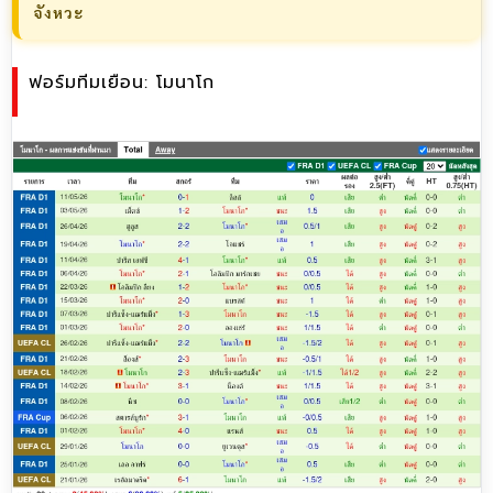
จังหวะ
ฟอร์มทีมเยือน: โมนาโก