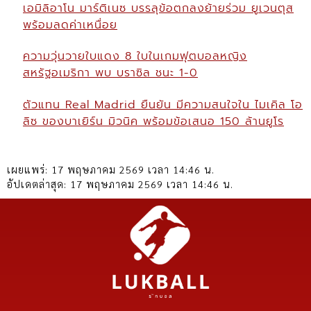
เอมิลิอาโน มาร์ติเนซ บรรลุข้อตกลงย้ายร่วม ยูเวนตุส
พร้อมลดค่าเหนื่อย
ความวุ่นวายใบแดง 8 ใบในเกมฟุตบอลหญิง
สหรัฐอเมริกา พบ บราซิล ชนะ 1-0
ตัวแทน Real Madrid ยืนยัน มีความสนใจใน ไมเคิล โอ
ลิซ ของบาเยิร์น มิวนิค พร้อมข้อเสนอ 150 ล้านยูโร
เผยแพร่:
17 พฤษภาคม 2569 เวลา 14:46 น.
อัปเดตล่าสุด:
17 พฤษภาคม 2569 เวลา 14:46 น.