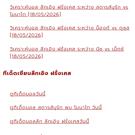
วิเคราะห์บอล ลีกเอิง ฝรั่งเศส ระหว่าง สตารส์บูร์ก vs
โมนาโก [18/05/2026]
วิเคราะห์บอล ลีกเอิง ฝรั่งเศส ระหว่าง น็องต์ vs ตูลูส
[18/05/2026]
วิเคราะห์บอล ลีกเอิง ฝรั่งเศส ระหว่าง นีซ vs เม็ตซ์
[18/05/2026]
ทีเด็ดเซียนลีกเอิง ฝรั่งเศส
ดูทีเด็ดบอลวันนี้
ดูทีเด็ดบอล สตารส์บูร์ก พบ โมนาโก วันนี้
ดูทีเด็ดบอลลีก ลีกเอิง ฝรั่งเศสวันนี้