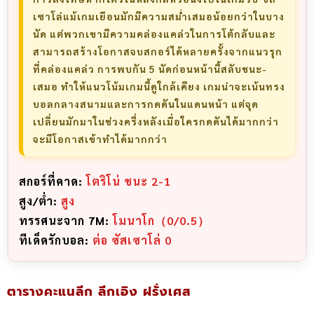
เซาโล่แม้เกมเยือนมักมีความสม่ำเสมอน้อยกว่าในบาง
นัด แต่พวกเขามีความคล่องแคล่วในการโต้กลับและ
สามารถสร้างโอกาสจบสกอร์ได้หลายครั้งจากแนวรุก
ที่คล่องแคล่ว การพบกัน 5 นัดก่อนหน้านี้สลับชนะ-
เสมอ ทำให้แนวโน้มเกมนี้ดูใกล้เคียง เกมน่าจะเน้นทรง
บอลกลางสนามและการกดดันในแดนหน้า แต่จุด
เปลี่ยนมักมาในช่วงครึ่งหลังเมื่อใครกดดันได้มากกว่า
จะมีโอกาสเข้าทำได้มากกว่า
สกอร์ที่คาด:
โตริโน่ ชนะ 2-1
สูง/ต่ำ:
สูง
ทรรศนะจาก 7M:
โมนาโก（0/0.5）
ทีเด็ดรักบอล:
ต่อ ซัสเซาโล่ 0
ตารางคะแนลีก ลีกเอิง ฝรั่งเศส