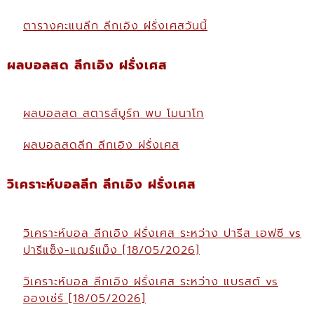
ตารางคะแนลีก ลีกเอิง ฝรั่งเศสวันนี้
ผลบอลสด ลีกเอิง ฝรั่งเศส
ผลบอลสด สตารส์บูร์ก พบ โมนาโก
ผลบอลสดลีก ลีกเอิง ฝรั่งเศส
วิเคราะห์บอลลีก ลีกเอิง ฝรั่งเศส
วิเคราะห์บอล ลีกเอิง ฝรั่งเศส ระหว่าง ปารีส เอฟซี vs
ปารีแซ็ง-แฌร์แม็ง [18/05/2026]
วิเคราะห์บอล ลีกเอิง ฝรั่งเศส ระหว่าง แบรสต์ vs
อองเช่ร์ [18/05/2026]