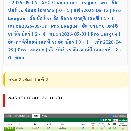
- 2026-05-16 | AFC Champions League Two | อัล
นัสร์ vs กัมบะ โอซากะ | 0 - 1 | แพ้n2026-05-12 | Pro
League | อัล นัสร์ vs อัล ฮิลาล ซาอุดี เอฟซี | 1 - 1 |
เสมอn2026-05-07 | Pro League | อัล ชาบาบ เอฟซี
vs อัล นัสร์ | 2 - 4 | ชนะn2026-05-03 | Pro League |
อัล-กาดิซียะห์ เอฟซี vs อัล นัสร์ | 3 - 1 | แพ้n2026-04-
29 | Pro League | อัล นัสร์ vs อัล-อาห์ลี เจดดาห์ | 2 -
0 | ชนะ
ชนะ 2 เสมอ 1 แพ้ 2
ฟอร์มทีมเยือน: อัล ดาฮัม