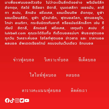
มาเพื่อแฟนบอลตัวจริง ไม่ว่าจะเป็นลีกดังอย่าง พรีเมียร์ลีก
อังกฤษ, กัลโช่ ซีเรียอา อิตาลี, บุนเดสลีกา เยอรมัน, ลาลี
กา สเปน, ลีกเอิง ฝรั่งเศส, แชมเปี้ยนชิพ อังกฤษ, ยูฟ่า
แชมเปี้ยนส์ลีก, ยูฟ่า ยูโรปาลีก, ฟุตบอลโลก, ฟุตบอลยูโร,
โกปา อเมริกา, กระชับมิตรทีมชาติ หรือแม้แต่ลีกเล็กๆ เช่น ซี
เรียบี อิตาลี, ลีกเดอซ์ ฝรั่งเศส, เซกุนด้า สเปน ที่
lukball.com คุณจะได้รับทั้ง ทีเด็ดบอลแม่นๆ ฟันธงฟุตบอล
ทุกวัน วิเคราะห์บอล ไฮไลท์ฟุตบอล ข่าวสาร และ ราคาบอล
ผลบอล อัพเดตเรียลไทม์ ครบจบในเว็บเดียว รักบบอล
ข่าวฟุตบอล
วิเคราะห์บอล
ทีเด็ดบอล
ไฮไลท์ฟุตบอล
ผลบอล
ตารางคะแนนฟุตบอล
ติดต่อเรา