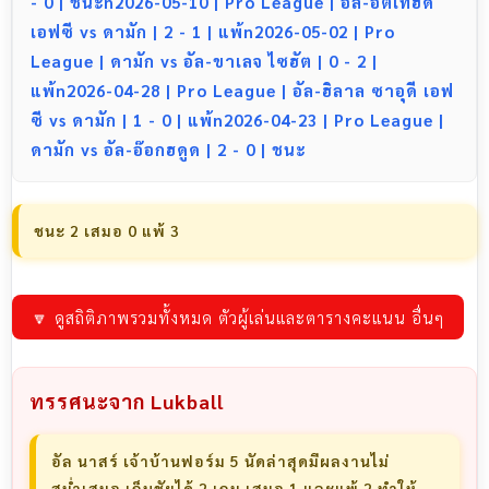
- 0 | ชนะn2026-05-10 | Pro League | อัล-อิตเทฮัด
เอฟซี vs ดามัก | 2 - 1 | แพ้n2026-05-02 | Pro
League | ดามัก vs อัล-ขาเลจ ไซฮัต | 0 - 2 |
แพ้n2026-04-28 | Pro League | อัล-ฮิลาล ซาอุดี เอฟ
ซี vs ดามัก | 1 - 0 | แพ้n2026-04-23 | Pro League |
ดามัก vs อัล-อ๊อกฮดูด | 2 - 0 | ชนะ
ชนะ 2 เสมอ 0 แพ้ 3
🔽 ดูสถิติภาพรวมทั้งหมด ตัวผู้เล่นและตารางคะแนน อื่นๆ
ทรรศนะจาก Lukball
อัล นาสร์ เจ้าบ้านฟอร์ม 5 นัดล่าสุดมีผลงานไม่
สม่ำเสมอ เก็บชัยได้ 2 เกม เสมอ 1 และแพ้ 2 ทำให้