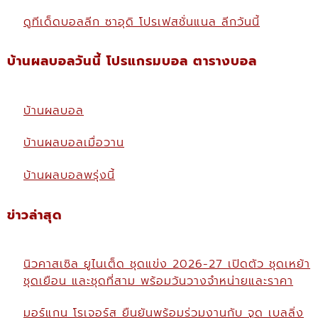
ดูทีเด็ดบอลลีก ซาอุดิ โปรเฟสชั่นแนล ลีกวันนี้
บ้านผลบอลวันนี้ โปรแกรมบอล ตารางบอล
บ้านผลบอล
บ้านผลบอลเมื่อวาน
บ้านผลบอลพรุ่งนี้
ข่าวล่าสุด
นิวคาสเซิล ยูไนเต็ด ชุดแข่ง 2026-27 เปิดตัว ชุดเหย้า
ชุดเยือน และชุดที่สาม พร้อมวันวางจำหน่ายและราคา
มอร์แกน โรเจอร์ส ยืนยันพร้อมร่วมงานกับ จูด เบลลิ่ง