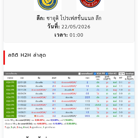
ลีก:
ซาอุดิ โปรเฟสชั่นแนล ลีก
วันที่:
22/05/2026
เวลา:
01:00
สถิติ H2H ล่าสุด