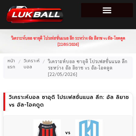
ตารางคะแนนฟุตบอล
วิเคราะห์บอล ซาอุดิ โปรเฟสชั่นแนล ลีก ระหว่าง อัล ลิยาช vs อัล-โอคดูด
[22/05/2026]
หน้า
วิเคราะห์
/
/
วิเคราะห์บอล ซาอุดิ โปรเฟสชั่นแนล ลีก
แรก
บอล
ระหว่าง อัล ลิยาช vs อัล-โอคดูด
[22/05/2026]
วิเคราะห์บอล ซาอุดิ โปรเฟสชั่นแนล ลีก: อัล ลิยาช
vs อัล-โอคดูด
vs