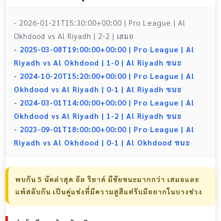
- 2026-01-21T15:30:00+00:00 | Pro League | Al
Okhdood vs Al Riyadh | 2-2 | เสมอ
- 2025-03-08T19:00:00+00:00 | Pro League | Al
Riyadh vs Al Okhdood | 1-0 | Al Riyadh ชนะ
- 2024-10-20T15:20:00+00:00 | Pro League | Al
Okhdood vs Al Riyadh | 0-1 | Al Riyadh ชนะ
- 2024-03-01T14:00:00+00:00 | Pro League | Al
Okhdood vs Al Riyadh | 1-2 | Al Riyadh ชนะ
- 2023-09-01T18:00:00+00:00 | Pro League | Al
Riyadh vs Al Okhdood | 0-1 | Al Okhdood ชนะ
พบกัน 5 นัดล่าสุด อัล ริยาด์ มีชัยชนะมากกว่า เสมอและ
แพ้สลับกัน เป็นคู่แข่งที่มีความสูสีแต่รับมือยากในบางช่วง