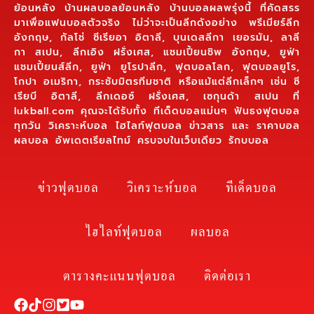
ย้อนหลัง บ้านผลบอลย้อนหลัง บ้านบอลผลพรุ่งนี้ ที่คัดสรร
มาเพื่อแฟนบอลตัวจริง ไม่ว่าจะเป็นลีกดังอย่าง พรีเมียร์ลีก
อังกฤษ, กัลโช่ ซีเรียอา อิตาลี, บุนเดสลีกา เยอรมัน, ลาลี
กา สเปน, ลีกเอิง ฝรั่งเศส, แชมเปี้ยนชิพ อังกฤษ, ยูฟ่า
แชมเปี้ยนส์ลีก, ยูฟ่า ยูโรปาลีก, ฟุตบอลโลก, ฟุตบอลยูโร,
โกปา อเมริกา, กระชับมิตรทีมชาติ หรือแม้แต่ลีกเล็กๆ เช่น ซี
เรียบี อิตาลี, ลีกเดอซ์ ฝรั่งเศส, เซกุนด้า สเปน ที่
lukball.com คุณจะได้รับทั้ง ทีเด็ดบอลแม่นๆ ฟันธงฟุตบอล
ทุกวัน วิเคราะห์บอล ไฮไลท์ฟุตบอล ข่าวสาร และ ราคาบอล
ผลบอล อัพเดตเรียลไทม์ ครบจบในเว็บเดียว รักบบอล
ข่าวฟุตบอล
วิเคราะห์บอล
ทีเด็ดบอล
ไฮไลท์ฟุตบอล
ผลบอล
ตารางคะแนนฟุตบอล
ติดต่อเรา