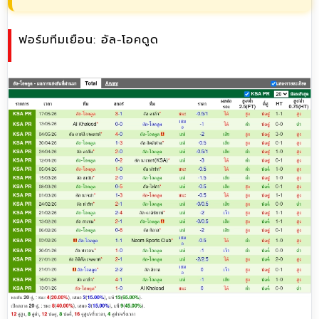
ฟอร์มทีมเยือน: อัล-โอคดูด