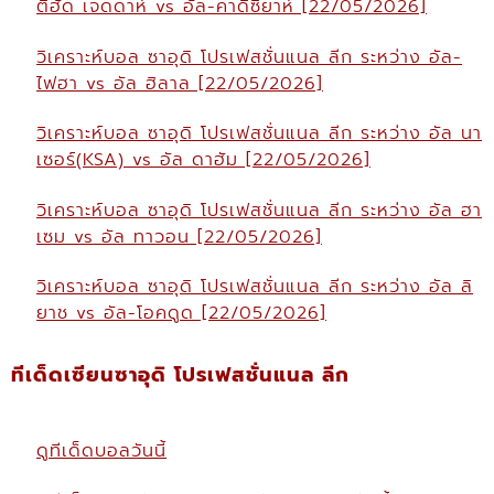
ติฮัด เจดดาห์ vs อัล-คาดิซิยาห์ [22/05/2026]
วิเคราะห์บอล ซาอุดิ โปรเฟสชั่นแนล ลีก ระหว่าง อัล-
ไฟฮา vs อัล ฮิลาล [22/05/2026]
วิเคราะห์บอล ซาอุดิ โปรเฟสชั่นแนล ลีก ระหว่าง อัล นา
เซอร์(KSA) vs อัล ดาฮัม [22/05/2026]
วิเคราะห์บอล ซาอุดิ โปรเฟสชั่นแนล ลีก ระหว่าง อัล ฮา
เซม vs อัล ทาวอน [22/05/2026]
วิเคราะห์บอล ซาอุดิ โปรเฟสชั่นแนล ลีก ระหว่าง อัล ลิ
ยาช vs อัล-โอคดูด [22/05/2026]
ทีเด็ดเซียนซาอุดิ โปรเฟสชั่นแนล ลีก
ดูทีเด็ดบอลวันนี้