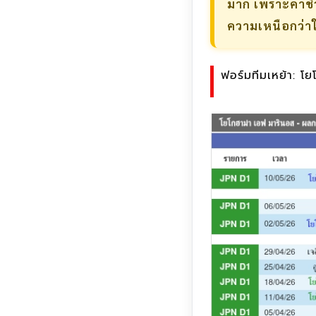
มาก เพราะคาชิว
ความเหนือกว่าใ
ฟอร์มทีมเหย้า: โ