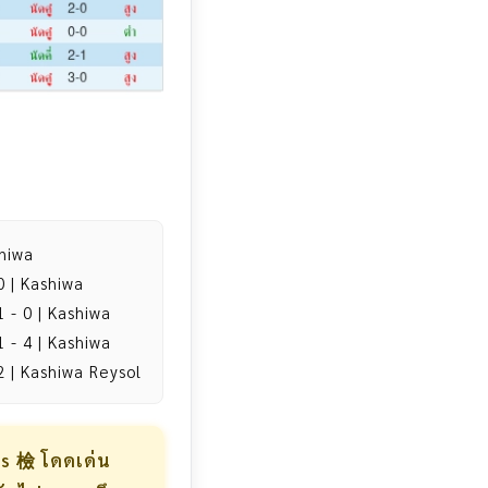
shiwa
0 | Kashiwa
 - 0 | Kashiwa
 - 4 | Kashiwa
2 | Kashiwa Reysol
os 檢 โดดเด่น