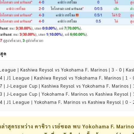
สุด
 League | Kashiwa Reysol vs Yokohama F. Marinos | 3 - 0 | Ka
 | J1 League | Kashiwa Reysol vs Yokohama F. Marinos | 1 - 
 | J-League Cup | Kashiwa Reysol vs Yokohama F. Marinos | 1
 | J-League Cup | Yokohama F. Marinos vs Kashiwa Reysol | 1
 | J1 League | Yokohama F. Marinos vs Kashiwa Reysol | 0 - 
ัดล่าสุดระหว่าง คาชิวา เรย์ซอล พบ Yokohama F. Marin