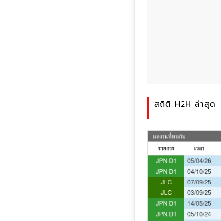
สถิติ H2H ล่าสุด