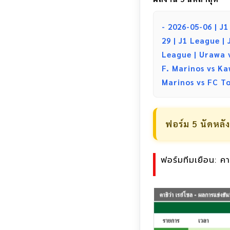
- 2026-05-06 | J
29 | J1 League |
League | Urawa v
F. Marinos vs Ka
Marinos vs FC Tok
ฟอร์ม 5 นัดหลัง
ฟอร์มทีมเยือน: คาช