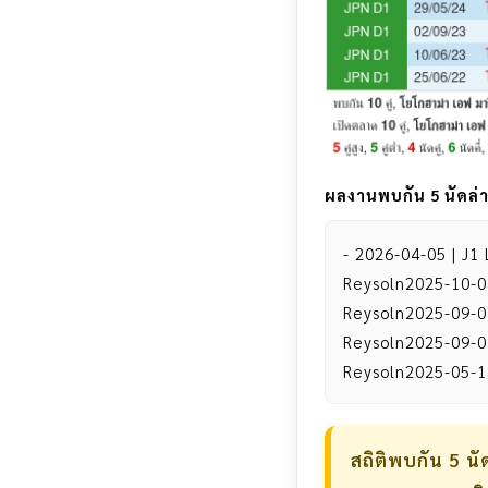
ผลงานพบกัน 5 นัดล่า
- 2026-04-05 | J1
Reysoln2025-10-04
Reysoln2025-09-07
Reysoln2025-09-03
Reysoln2025-05-14
สถิติพบกัน 5 น