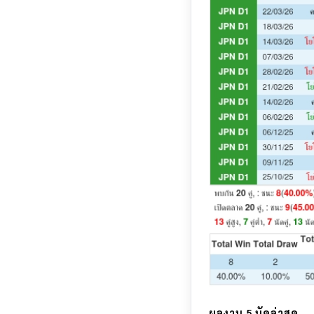
ผลงาน 5 นัดล่าสุด