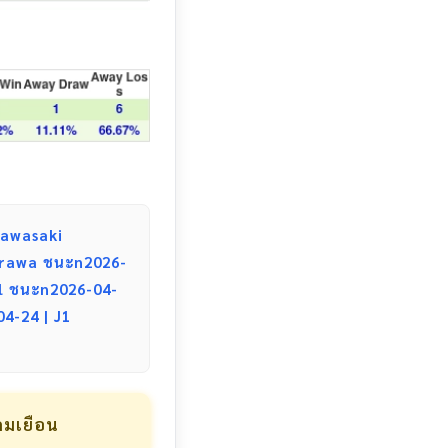
Kawasaki
 Urawa ชนะn2026-
ol ชนะn2026-04-
4-24 | J1
กมเยือน