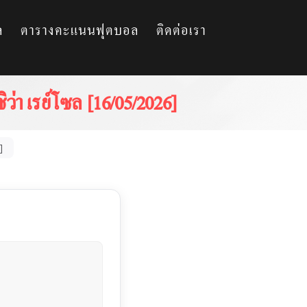
ล
ตารางคะแนนฟุตบอล
ติดต่อเรา
ิว่า เรย์โซล [16/05/2026]
]