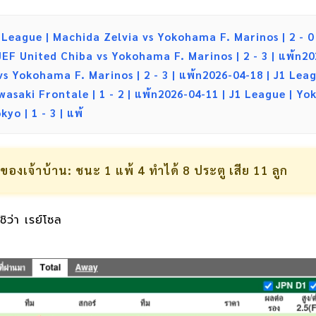
1 League | Machida Zelvia vs Yokohama F. Marinos | 2 - 0
 JEF United Chiba vs Yokohama F. Marinos | 2 - 3 | แพ้n20
s Yokohama F. Marinos | 2 - 3 | แพ้n2026-04-18 | J1 Le
wasaki Frontale | 1 - 2 | แพ้n2026-04-11 | J1 League | Y
yo | 1 - 3 | แพ้
ของเจ้าบ้าน: ชนะ 1 แพ้ 4 ทำได้ 8 ประตู เสีย 11 ลูก
ิว่า เรย์โซล