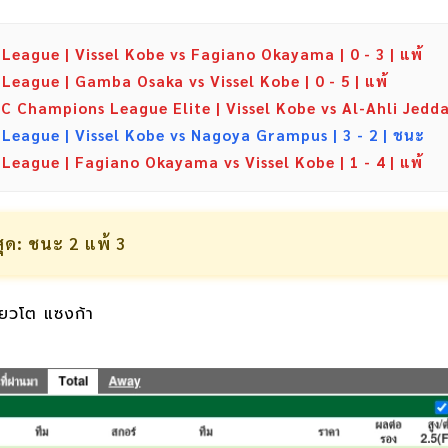
1 League | Vissel Kobe vs Fagiano Okayama | 0 - 3 | แพ้
 League | Gamba Osaka vs Vissel Kobe | 0 - 5 | แพ้
FC Champions League Elite | Vissel Kobe vs Al-Ahli Jeddah 
1 League | Vissel Kobe vs Nagoya Grampus | 3 - 2 | ชนะ
1 League | Fagiano Okayama vs Vissel Kobe | 1 - 4 | แพ้
สุด: ชนะ 2 แพ้ 3
ียวโต แซงก้า