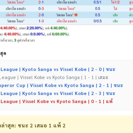
สุด
 League | Kyoto Sanga vs Vissel Kobe | 2 - 0 | ชนะ
League | Vissel Kobe vs Kyoto Sanga | 1 - 1 | เสมอ
mperor Cup | Vissel Kobe vs Kyoto Sanga | 2 - 1 | ชนะ
 League | Kyoto Sanga vs Vissel Kobe | 2 - 3 | ชนะ
 League | Vissel Kobe vs Kyoto Sanga | 0 - 1 | แพ้
ดล่าสุด: ชนะ 2 เสมอ 1 แพ้ 2