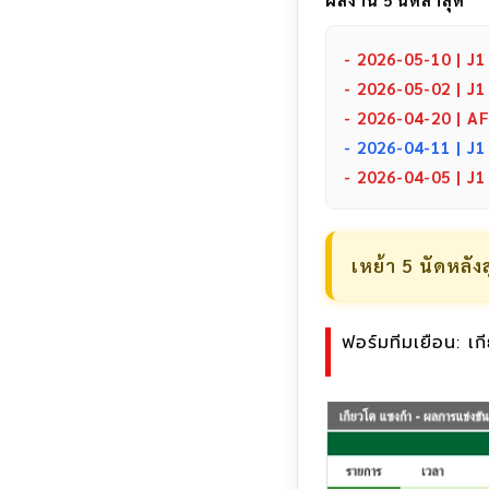
ผลงาน 5 นัดล่าสุด
- 2026-05-10 | J
- 2026-05-02 | J1
- 2026-04-20 | A
- 2026-04-11 | J
- 2026-04-05 | J
เหย้า 5 นัดหลัง
ฟอร์มทีมเยือน: เก