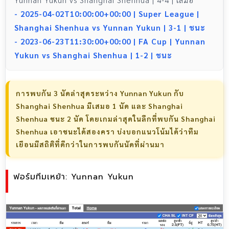
- 2025-04-02T10:00:00+00:00 | Super League |
Shanghai Shenhua vs Yunnan Yukun | 3-1 | ชนะ
- 2023-06-23T11:30:00+00:00 | FA Cup | Yunnan
Yukun vs Shanghai Shenhua | 1-2 | ชนะ
การพบกัน 3 นัดล่าสุดระหว่าง Yunnan Yukun กับ
Shanghai Shenhua มีเสมอ 1 นัด และ Shanghai
Shenhua ชนะ 2 นัด โดยเกมล่าสุดในลีกที่พบกัน Shanghai
Shenhua เอาชนะได้สองครา บ่งบอกแนวโน้มได้ว่าทีม
เยือนมีสถิติที่ดีกว่าในการพบกันนัดที่ผ่านมา
ฟอร์มทีมเหย้า: Yunnan Yukun