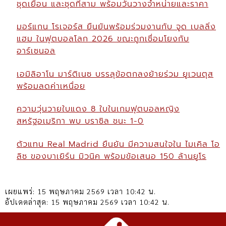
ชุดเยือน และชุดที่สาม พร้อมวันวางจำหน่ายและราคา
มอร์แกน โรเจอร์ส ยืนยันพร้อมร่วมงานกับ จูด เบลลิ่ง
แฮม ในฟุตบอลโลก 2026 ขณะถูกเชื่อมโยงกับ
อาร์เซนอล
เอมิลิอาโน มาร์ติเนซ บรรลุข้อตกลงย้ายร่วม ยูเวนตุส
พร้อมลดค่าเหนื่อย
ความวุ่นวายใบแดง 8 ใบในเกมฟุตบอลหญิง
สหรัฐอเมริกา พบ บราซิล ชนะ 1-0
ตัวแทน Real Madrid ยืนยัน มีความสนใจใน ไมเคิล โอ
ลิซ ของบาเยิร์น มิวนิค พร้อมข้อเสนอ 150 ล้านยูโร
เผยแพร่:
15 พฤษภาคม 2569 เวลา 10:42 น.
อัปเดตล่าสุด:
15 พฤษภาคม 2569 เวลา 10:42 น.