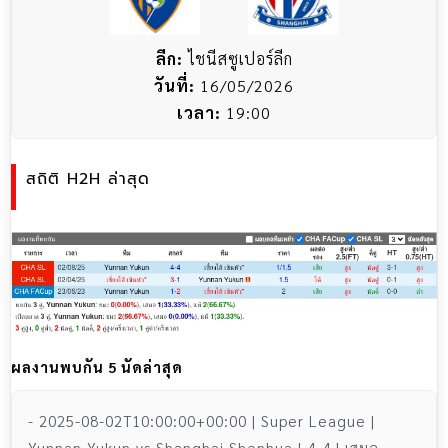
ลีก:
ไชนีสซูเปอร์ลีก
วันที่:
16/05/2026
เวลา:
19:00
สถิติ H2H ล่าสุด
ผลงานพบกัน 5 นัดล่าสุด
- 2025-08-02T10:00:00+00:00 | Super League |
Yunnan Yukun vs Shanghai Shenhua | 4-4 | เสมอ