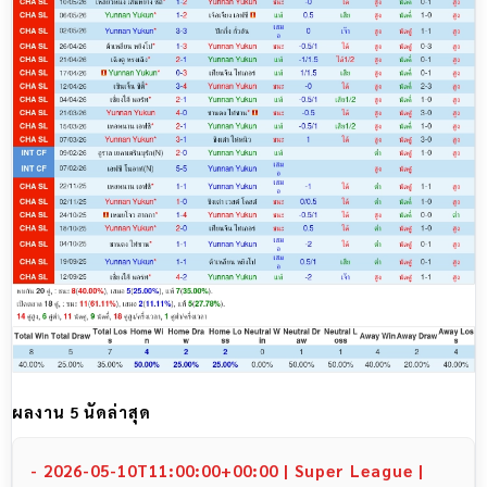
ผลงาน 5 นัดล่าสุด
- 2026-05-10T11:00:00+00:00 | Super League |