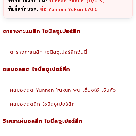
ทรรศนะจาก 7M:
Yunnan Yukun（0/0.5）
ทีเด็ดรักบอล:
ต่อ Yunnan Yukun 0/0.5
ตารางคะแนลีก ไชนีสซูเปอร์ลีก
ตารางคะแนลีก ไชนีสซูเปอร์ลีกวันนี้
ผลบอลสด ไชนีสซูเปอร์ลีก
ผลบอลสด Yunnan Yukun พบ เซี่ยงไฮ้ เซินหัว
ผลบอลสดลีก ไชนีสซูเปอร์ลีก
วิเคราะห์บอลลีก ไชนีสซูเปอร์ลีก