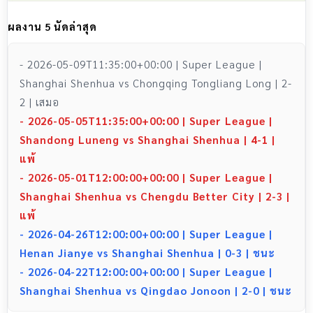
ผลงาน 5 นัดล่าสุด
- 2026-05-09T11:35:00+00:00 | Super League |
Shanghai Shenhua vs Chongqing Tongliang Long | 2-
2 | เสมอ
- 2026-05-05T11:35:00+00:00 | Super League |
Shandong Luneng vs Shanghai Shenhua | 4-1 |
แพ้
- 2026-05-01T12:00:00+00:00 | Super League |
Shanghai Shenhua vs Chengdu Better City | 2-3 |
แพ้
- 2026-04-26T12:00:00+00:00 | Super League |
Henan Jianye vs Shanghai Shenhua | 0-3 | ชนะ
- 2026-04-22T12:00:00+00:00 | Super League |
Shanghai Shenhua vs Qingdao Jonoon | 2-0 | ชนะ