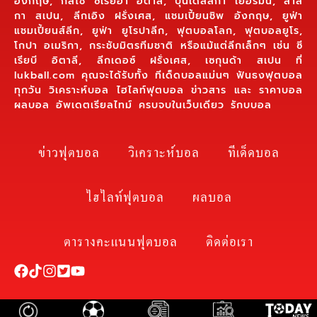
อังกฤษ, กัลโช่ ซีเรียอา อิตาลี, บุนเดสลีกา เยอรมัน, ลาลี
กา สเปน, ลีกเอิง ฝรั่งเศส, แชมเปี้ยนชิพ อังกฤษ, ยูฟ่า
แชมเปี้ยนส์ลีก, ยูฟ่า ยูโรปาลีก, ฟุตบอลโลก, ฟุตบอลยูโร,
โกปา อเมริกา, กระชับมิตรทีมชาติ หรือแม้แต่ลีกเล็กๆ เช่น ซี
เรียบี อิตาลี, ลีกเดอซ์ ฝรั่งเศส, เซกุนด้า สเปน ที่
lukball.com คุณจะได้รับทั้ง ทีเด็ดบอลแม่นๆ ฟันธงฟุตบอล
ทุกวัน วิเคราะห์บอล ไฮไลท์ฟุตบอล ข่าวสาร และ ราคาบอล
ผลบอล อัพเดตเรียลไทม์ ครบจบในเว็บเดียว รักบบอล
ข่าวฟุตบอล
วิเคราะห์บอล
ทีเด็ดบอล
ไฮไลท์ฟุตบอล
ผลบอล
ตารางคะแนนฟุตบอล
ติดต่อเรา