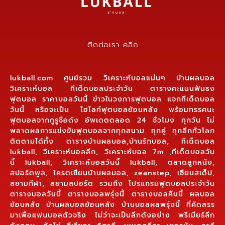
ติดต่อเรา คลิก
lukball.com ศูนย์รวม วิเคราะห์บอลแม่นๆ บ้านผลบอล
วิเคราะห์บอล ทีเด็ดบอลประจำวัน ตารางคะแนนฟันธง
ฟุตบอล ราคาบอลวันนี้ ข่าวในวงการฟุตบอล แจกทีเด็ดบอล
วันนี้ หรือจะเป็น ไฮไลท์ฟุตบอลย้อนหลัง พร้อมทรรศนะ
ฟุตบอลจากกูรูชื่อดัง อัพเดตตลอด 24 ชั่วโมง ทุกวัน ไม่
พลาดผลการแข่งขันฟุตบอลจากทุกสนาม ทุกคู่ ทุกลีกทั่วโลก
ติดตามได้ทั้ง ตารางบ้านผลบอล,บ้านรักบอล, ทีเด็ดบอล
lukball, วิเคราะห์บอลลีก, วิเคราะห์บอล 7m ,ทีเด็ดบอลวัน
นี้ lukball, วิเคราะห์บอลวันนี้ lukball, ตลาดลูกหนัง,
สปอร์ตพูล, โครตเซียนบ้านผลบอล, zeanstep, เซียนสเต็ป,
สยามกีฬา, สยามสปอร์ต รวมถึง โปรแกรมฟุตบอลประจำวัน
ตารางบอลวันนี้ ตารางบอลพรุ่งนี้ ตารางบอลคืนนี้ ผลบอล
ย้อนหลัง บ้านผลบอลย้อนหลัง บ้านบอลผลพรุ่งนี้ ที่คัดสรร
มาเพื่อแฟนบอลตัวจริง ไม่ว่าจะเป็นลีกดังอย่าง พรีเมียร์ลีก