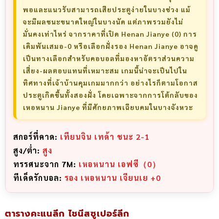
พอและแนวรับสามารถเสียประตูง่ายในบางช่วง แม้
จะมีผลชนะขนาดใหญ่ในบางนัด แต่ภาพรวมยังไม่
มั่นคงเท่าไหร่ จากราคาที่เปิด Henan Jianye (0) การ
เดิมพันเสมอ-0 หรือเลือกฝั่งรอง Henan Jianye อาจดู
เป็นทางเลือกสำหรับคอบอลที่มองหาอัตราส่วนความ
เสี่ยง-ผลตอบแทนที่เหมาะสม เกมนี้น่าจะเป็นไปใน
ทิศทางที่เจ้าบ้านคุมเกมมากกว่า อย่างไรก็ตามโอกาส
ประตูเกิดขึ้นทั้งสองฝั่ง โดยเฉพาะจากการโต้กลับของ
เหอหนาน Jianye ที่มีศักยภาพเฉียบคมในบางจังหวะ
สกอร์ที่คาด:
เทียนจิน เทด้า ชนะ 2-1
สูง/ต่ำ:
สูง
ทรรศนะจาก 7M:
เหอหนาน เอฟซี（0）
ทีเด็ดรักบอล:
รอง เหอหนาน เจียนเย +0
ตารางคะแนลีก ไชนีสซูเปอร์ลีก