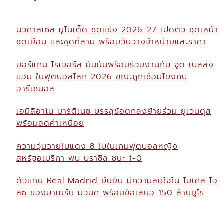
นิวคาสเซิล ยูไนเต็ด ชุดแข่ง 2026-27 เปิดตัว ชุดเหย้า
ชุดเยือน และชุดที่สาม พร้อมวันวางจำหน่ายและราคา
มอร์แกน โรเจอร์ส ยืนยันพร้อมร่วมงานกับ จูด เบลลิ่ง
แฮม ในฟุตบอลโลก 2026 ขณะถูกเชื่อมโยงกับ
อาร์เซนอล
เอมิลิอาโน มาร์ติเนซ บรรลุข้อตกลงย้ายร่วม ยูเวนตุส
พร้อมลดค่าเหนื่อย
ความวุ่นวายใบแดง 8 ใบในเกมฟุตบอลหญิง
สหรัฐอเมริกา พบ บราซิล ชนะ 1-0
ตัวแทน Real Madrid ยืนยัน มีความสนใจใน ไมเคิล โอ
ลิซ ของบาเยิร์น มิวนิค พร้อมข้อเสนอ 150 ล้านยูโร