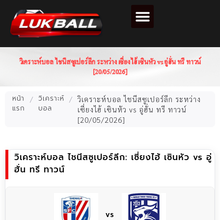
ตารางคะแนนฟุตบอล
วิเคราะห์บอล ไชนีสซูเปอร์ลีก ระหว่าง เซี่ยงไฮ้ เซินหัว vs อู่ฮั่น ทรี ทาวน์
[20/05/2026]
หน้า
วิเคราะห์
/
/
วิเคราะห์บอล ไชนีสซูเปอร์ลีก ระหว่าง
แรก
บอล
เซี่ยงไฮ้ เซินหัว vs อู่ฮั่น ทรี ทาวน์
[20/05/2026]
วิเคราะห์บอล ไชนีสซูเปอร์ลีก: เซี่ยงไฮ้ เซินหัว vs อู่
ฮั่น ทรี ทาวน์
vs