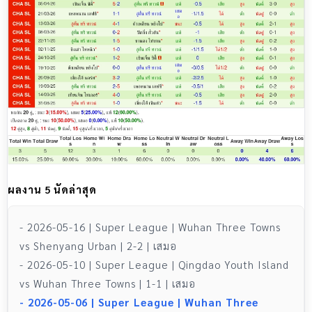
ผลงาน 5 นัดล่าสุด
- 2026-05-16 | Super League | Wuhan Three Towns
vs Shenyang Urban | 2-2 | เสมอ
- 2026-05-10 | Super League | Qingdao Youth Island
vs Wuhan Three Towns | 1-1 | เสมอ
- 2026-05-06 | Super League | Wuhan Three