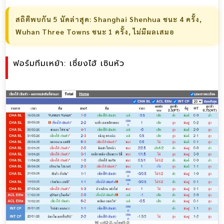
สถิติพบกัน 5 นัดล่าสุด: Shanghai Shenhua ชนะ 4 ครั้ง,
Wuhan Three Towns ชนะ 1 ครั้ง, ไม่มีผลเสมอ
ฟอร์มทีมเหย้า: เซี่ยงไฮ้ เซินหัว