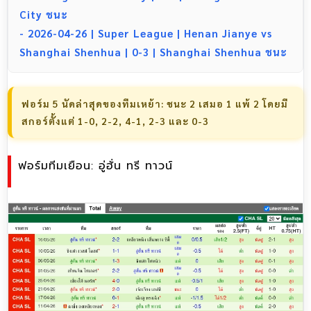
City ชนะ
- 2026-04-26 | Super League | Henan Jianye vs
Shanghai Shenhua | 0-3 | Shanghai Shenhua ชนะ
ฟอร์ม 5 นัดล่าสุดของทีมเหย้า: ชนะ 2 เสมอ 1 แพ้ 2 โดยมี
สกอร์ตั้งแต่ 1-0, 2-2, 4-1, 2-3 และ 0-3
ฟอร์มทีมเยือน: อู่ฮั่น ทรี ทาวน์