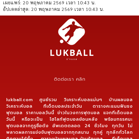
เผยแพร่:
20 พฤษภาคม 2569 เวลา 10:43 น.
อัปเดตล่าสุด:
20 พฤษภาคม 2569 เวลา 10:43 น.
ติดต่อเรา คลิก
lukball.com ศูนย์รวม วิเคราะห์บอลแม่นๆ บ้านผลบอล
วิเคราะห์บอล ทีเด็ดบอลประจำวัน ตารางคะแนนฟันธง
ฟุตบอล ราคาบอลวันนี้ ข่าวในวงการฟุตบอล แจกทีเด็ดบอล
วันนี้ หรือจะเป็น ไฮไลท์ฟุตบอลย้อนหลัง พร้อมทรรศนะ
ฟุตบอลจากกูรูชื่อดัง อัพเดตตลอด 24 ชั่วโมง ทุกวัน ไม่
พลาดผลการแข่งขันฟุตบอลจากทุกสนาม ทุกคู่ ทุกลีกทั่วโลก
ติดตามได้ทั้ง ตารางบ้านผลบอล,บ้านรักบอล, ทีเด็ดบอล