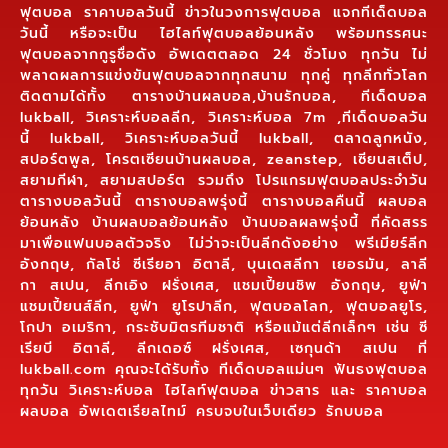
ฟุตบอล ราคาบอลวันนี้ ข่าวในวงการฟุตบอล แจกทีเด็ดบอล
วันนี้ หรือจะเป็น ไฮไลท์ฟุตบอลย้อนหลัง พร้อมทรรศนะ
ฟุตบอลจากกูรูชื่อดัง อัพเดตตลอด 24 ชั่วโมง ทุกวัน ไม่
พลาดผลการแข่งขันฟุตบอลจากทุกสนาม ทุกคู่ ทุกลีกทั่วโลก
ติดตามได้ทั้ง ตารางบ้านผลบอล,บ้านรักบอล, ทีเด็ดบอล
lukball, วิเคราะห์บอลลีก, วิเคราะห์บอล 7m ,ทีเด็ดบอลวัน
นี้ lukball, วิเคราะห์บอลวันนี้ lukball, ตลาดลูกหนัง,
สปอร์ตพูล, โครตเซียนบ้านผลบอล, zeanstep, เซียนสเต็ป,
สยามกีฬา, สยามสปอร์ต รวมถึง โปรแกรมฟุตบอลประจำวัน
ตารางบอลวันนี้ ตารางบอลพรุ่งนี้ ตารางบอลคืนนี้ ผลบอล
ย้อนหลัง บ้านผลบอลย้อนหลัง บ้านบอลผลพรุ่งนี้ ที่คัดสรร
มาเพื่อแฟนบอลตัวจริง ไม่ว่าจะเป็นลีกดังอย่าง พรีเมียร์ลีก
อังกฤษ, กัลโช่ ซีเรียอา อิตาลี, บุนเดสลีกา เยอรมัน, ลาลี
กา สเปน, ลีกเอิง ฝรั่งเศส, แชมเปี้ยนชิพ อังกฤษ, ยูฟ่า
แชมเปี้ยนส์ลีก, ยูฟ่า ยูโรปาลีก, ฟุตบอลโลก, ฟุตบอลยูโร,
โกปา อเมริกา, กระชับมิตรทีมชาติ หรือแม้แต่ลีกเล็กๆ เช่น ซี
เรียบี อิตาลี, ลีกเดอซ์ ฝรั่งเศส, เซกุนด้า สเปน ที่
lukball.com คุณจะได้รับทั้ง ทีเด็ดบอลแม่นๆ ฟันธงฟุตบอล
ทุกวัน วิเคราะห์บอล ไฮไลท์ฟุตบอล ข่าวสาร และ ราคาบอล
ผลบอล อัพเดตเรียลไทม์ ครบจบในเว็บเดียว รักบบอล