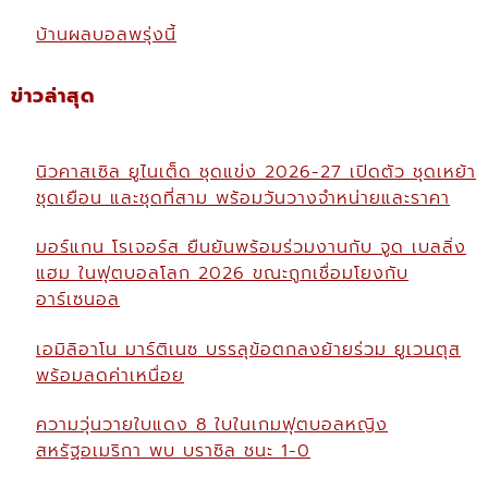
บ้านผลบอลพรุ่งนี้
ข่าวล่าสุด
นิวคาสเซิล ยูไนเต็ด ชุดแข่ง 2026-27 เปิดตัว ชุดเหย้า
ชุดเยือน และชุดที่สาม พร้อมวันวางจำหน่ายและราคา
มอร์แกน โรเจอร์ส ยืนยันพร้อมร่วมงานกับ จูด เบลลิ่ง
แฮม ในฟุตบอลโลก 2026 ขณะถูกเชื่อมโยงกับ
อาร์เซนอล
เอมิลิอาโน มาร์ติเนซ บรรลุข้อตกลงย้ายร่วม ยูเวนตุส
พร้อมลดค่าเหนื่อย
ความวุ่นวายใบแดง 8 ใบในเกมฟุตบอลหญิง
สหรัฐอเมริกา พบ บราซิล ชนะ 1-0