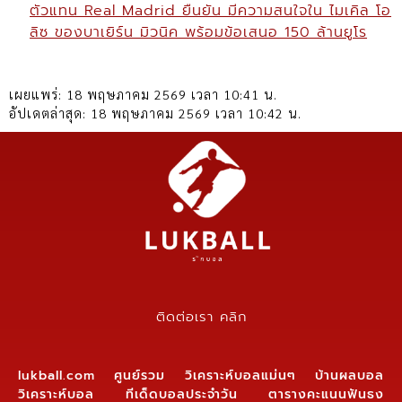
ตัวแทน Real Madrid ยืนยัน มีความสนใจใน ไมเคิล โอ
ลิซ ของบาเยิร์น มิวนิค พร้อมข้อเสนอ 150 ล้านยูโร
เผยแพร่:
18 พฤษภาคม 2569 เวลา 10:41 น.
อัปเดตล่าสุด:
18 พฤษภาคม 2569 เวลา 10:42 น.
ติดต่อเรา คลิก
lukball.com ศูนย์รวม วิเคราะห์บอลแม่นๆ บ้านผลบอล
วิเคราะห์บอล ทีเด็ดบอลประจำวัน ตารางคะแนนฟันธง