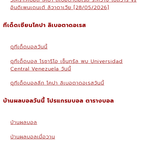
อินดิเพนเดนเต้ ลิวาดาเวีย [28/05/2026]
ทีเด็ดเซียนโคปา ลิเบอตาดอเรส
ดูทีเด็ดบอลวันนี้
ดูทีเด็ดบอล โรซาริโอ เซ็นทรัล พบ Universidad
Central Venezuela วันนี้
ดูทีเด็ดบอลลีก โคปา ลิเบอตาดอเรสวันนี้
บ้านผลบอลวันนี้ โปรแกรมบอล ตารางบอล
บ้านผลบอล
บ้านผลบอลเมื่อวาน