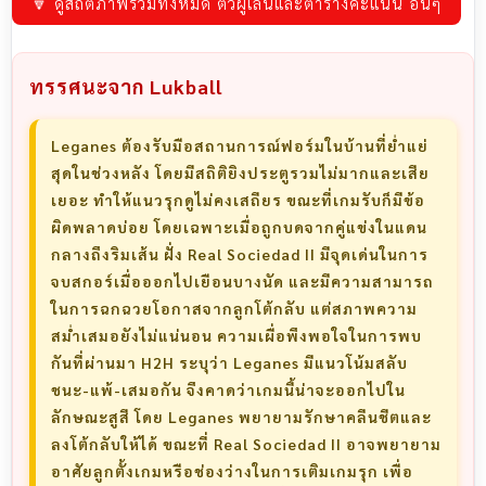
🔽 ดูสถิติภาพรวมทั้งหมด ตัวผู้เล่นและตารางคะแนน อื่นๆ
ทรรศนะจาก Lukball
Leganes ต้องรับมือสถานการณ์ฟอร์มในบ้านที่ย่ำแย่
สุดในช่วงหลัง โดยมีสถิติยิงประตูรวมไม่มากและเสีย
เยอะ ทำให้แนวรุกดูไม่คงเสถียร ขณะที่เกมรับก็มีข้อ
ผิดพลาดบ่อย โดยเฉพาะเมื่อถูกบดจากคู่แข่งในแดน
กลางถึงริมเส้น ฝั่ง Real Sociedad II มีจุดเด่นในการ
จบสกอร์เมื่อออกไปเยือนบางนัด และมีความสามารถ
ในการฉกฉวยโอกาสจากลูกโต้กลับ แต่สภาพความ
สม่ำเสมอยังไม่แน่นอน ความเผื่อพึงพอใจในการพบ
กันที่ผ่านมา H2H ระบุว่า Leganes มีแนวโน้มสลับ
ชนะ-แพ้-เสมอกัน จึงคาดว่าเกมนี้น่าจะออกไปใน
ลักษณะสูสี โดย Leganes พยายามรักษาคลีนชีตและ
ลงโต้กลับให้ได้ ขณะที่ Real Sociedad II อาจพยายาม
อาศัยลูกตั้งเกมหรือช่องว่างในการเติมเกมรุก เพื่อ