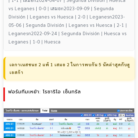
vs Leganes | 0-0 | เสมอn2023-09-09 | Segunda
División | Leganes vs Huesca | 2-0 | Leganesn2023-
05-06 | Segunda División | Leganes vs Huesca | 2-1 |
Leganesn2022-09-24 | Segunda División | Huesca vs
Leganes | 1-0 | Huesca
เลกาเนสชนะ 2 แพ้ 1 เสมอ 2 ในการพบกัน 5 นัดล่าสุดกับฮู
เอสก้า
ฟอร์มทีมเหย้า: โรซาริโอ เซ็นทรัล