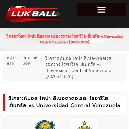
ตารางคะแนนฟุตบอล
วิเคราะห์บอล โคปา ลิเบอตาดอเรส ระหว่าง โรซาริโอ เซ็นทรัล vs Universidad
Central Venezuela [20/05/2026]
หน้า
วิเคราะห์
/
/
วิเคราะห์บอล โคปา ลิเบอตาดอเรส
แรก
บอล
ระหว่าง โรซาริโอ เซ็นทรัล vs
Universidad Central Venezuela
[20/05/2026]
วิเคราะห์บอล โคปา ลิเบอตาดอเรส: โรซาริโอ
เซ็นทรัล vs Universidad Central Venezuela