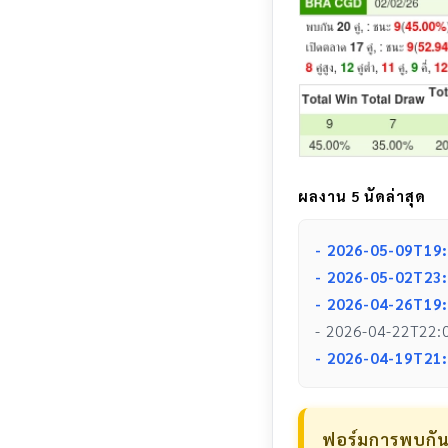
ผลงาน 5 นัดล่าสุด
- 2026-05-09T19:0
- 2026-05-02T23:
- 2026-04-26T19:
- 2026-04-22T22:00
- 2026-04-19T21:
ฟอร์มการพบกันน