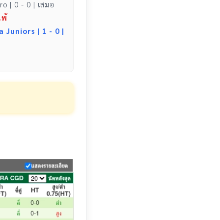
 | 0 - 0 | เสมอ
พ้
Juniors | 1 - 0 |