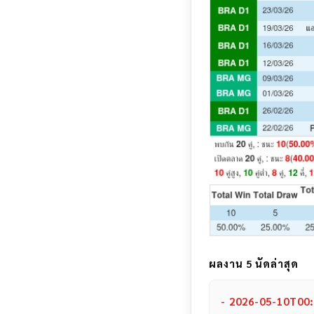
ผลงาน 5 นัดล่าสุด
- 2026-05-10T00:0