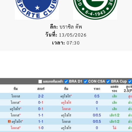
ลีก:
บราซิล คัพ
วันที่:
13/05/2026
เวลา:
07:30