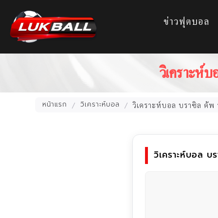
ข่าวฟุตบอล
วิเคราะห์บ
หน้าแรก
วิเคราะห์บอล
/
/
วิเคราะห์บอล บราซิล คัพ 
วิเคราะห์บอล บร