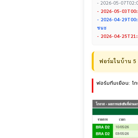
- 2026-05-07T02:0
- 2026-05-03T00:0
- 2026-04-29T00:
ชนะ
- 2026-04-25T21:3
ฟอร์มในบ้าน 5 น
ฟอร์มทีมเยือน: โ