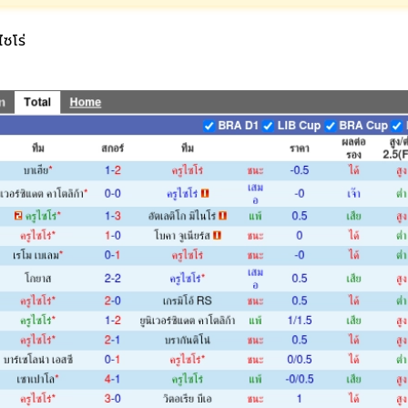
ไซโร่