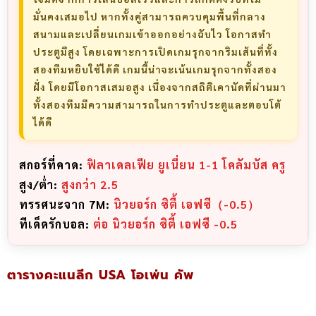
มั่นคงเสมอไป หากทั้งคู่สามารถควบคุมพื้นที่กลาง
สนามและเปลี่ยนเกมเข้าออกอย่างฉับไว โอกาสทำ
ประตูมีสูง โดยเฉพาะการเปิดเกมรุกจากริมเส้นที่ทั้ง
สองทีมหยิบใช้ได้ดี เกมนี้น่าจะเน้นเกมรุกจากทั้งสอง
ฝั่ง โดยมีโอกาสเสมอสูง เนื่องจากสถิติเคานัดที่ผ่านมา
ทั้งสองทีมมีความสามารถในการทำประตูและตอบโต้
ได้ดี
สกอร์ที่คาด:
ฟิลาเดลเฟีย ยูเนี่ยน 1-1 โคลัมบัส ครู
สูง/ต่ำ:
สูงกว่า 2.5
ทรรศนะจาก 7M:
นิวยอร์ก ซิตี้ เอฟซี（-0.5）
ทีเด็ดรักบอล:
ต่อ นิวยอร์ก ซิตี้ เอฟซี -0.5
ตารางคะแนลีก USA โอเพ่น คัพ