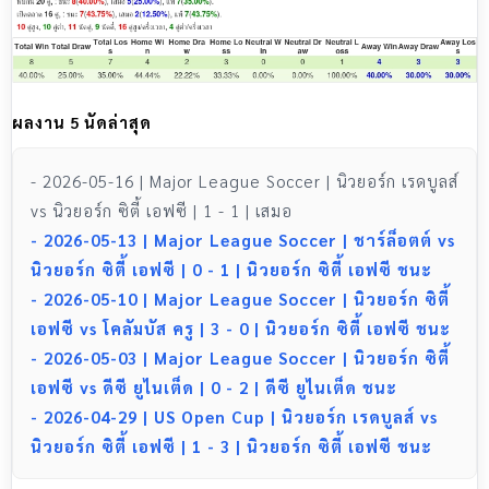
ผลงาน 5 นัดล่าสุด
- 2026-05-16 | Major League Soccer | นิวยอร์ก เรดบูลส์
vs นิวยอร์ก ซิตี้ เอฟซี | 1 - 1 | เสมอ
- 2026-05-13 | Major League Soccer | ชาร์ล็อตต์ vs
นิวยอร์ก ซิตี้ เอฟซี | 0 - 1 | นิวยอร์ก ซิตี้ เอฟซี ชนะ
- 2026-05-10 | Major League Soccer | นิวยอร์ก ซิตี้
เอฟซี vs โคลัมบัส ครู | 3 - 0 | นิวยอร์ก ซิตี้ เอฟซี ชนะ
- 2026-05-03 | Major League Soccer | นิวยอร์ก ซิตี้
เอฟซี vs ดีซี ยูไนเต็ด | 0 - 2 | ดีซี ยูไนเต็ด ชนะ
- 2026-04-29 | US Open Cup | นิวยอร์ก เรดบูลส์ vs
นิวยอร์ก ซิตี้ เอฟซี | 1 - 3 | นิวยอร์ก ซิตี้ เอฟซี ชนะ