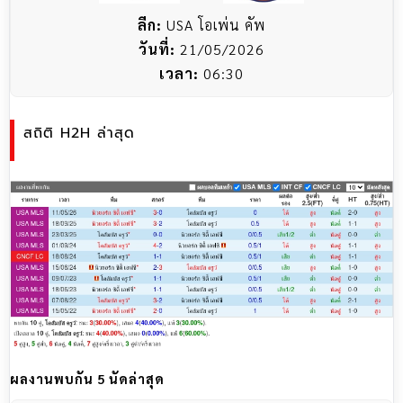
ลีก:
USA โอเพ่น คัพ
วันที่:
21/05/2026
เวลา:
06:30
สถิติ H2H ล่าสุด
ผลงานพบกัน 5 นัดล่าสุด