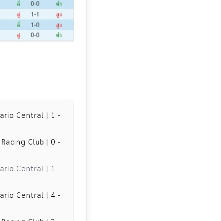
rio Central | 1 -
Racing Club | 0 -
rio Central | 1 -
rio Central | 4 -