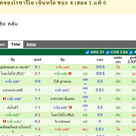
สุดของโรซาริโอ เซ็นทรัล ชนะ 4 เสมอ 1 แพ้ 0
ิ่ง คลับ