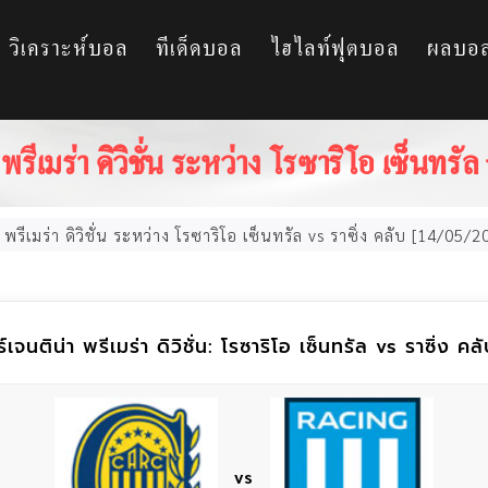
วิเคราะห์บอล
ทีเด็ดบอล
ไฮไลท์ฟุตบอล
ผลบอ
พรีเมร่า ดิวิชั่น ระหว่าง โรซาริโอ เซ็นทรัล 
พรีเมร่า ดิวิชั่น ระหว่าง โรซาริโอ เซ็นทรัล vs ราซิ่ง คลับ [14/05/
เจนติน่า พรีเมร่า ดิวิชั่น: โรซาริโอ เซ็นทรัล vs ราซิ่ง คล
vs