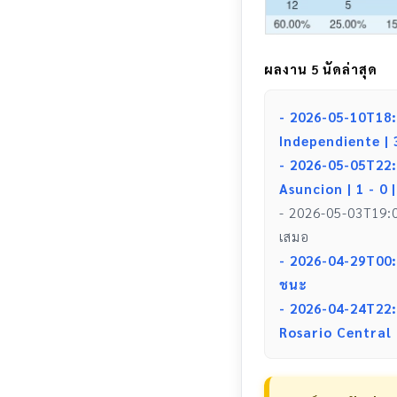
ผลงาน 5 นัดล่าสุด
- 2026-05-10T18:
Independiente | 3
- 2026-05-05T22
Asuncion | 1 - 0 
- 2026-05-03T19:00
เสมอ
- 2026-04-29T00:
ชนะ
- 2026-04-24T22:
Rosario Central |