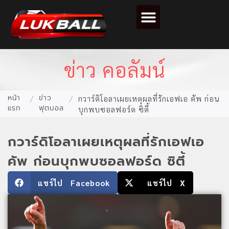
ตารางคะแนนฟุตบอล
ข่าว คอลัมน์
หน้า
ข่าว
/
/
กวาร์ดิโอลาเผยเหตุผลที่รักเอฟเอ คัพ ก่อน
แรก
ฟุตบอล
บุกพบซอลฟอร์ด ซิตี้
กวาร์ดิโอลาเผยเหตุผลที่รักเอฟเอ
คัพ ก่อนบุกพบซอลฟอร์ด ซิตี้
แชร์ไป Facebook
แชร์ไป X