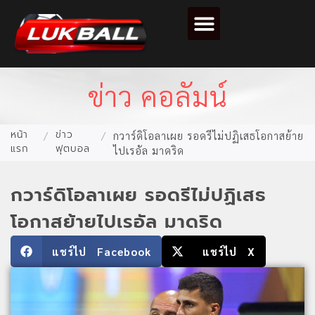
ตารางคะแนนฟุตบอล
ข่าว คอลัมน์
หน้า
ข่าว
/
/
กวาร์ดิโอลาเผย รอดรีไม่ปฏิเสธโอกาสย้าย
แรก
ฟุตบอล
ไปเรอัล มาดริด
กวาร์ดิโอลาเผย รอดรีไม่ปฏิเสธ
โอกาสย้ายไปเรอัล มาดริด
แชร์ไป Facebook
แชร์ไป X