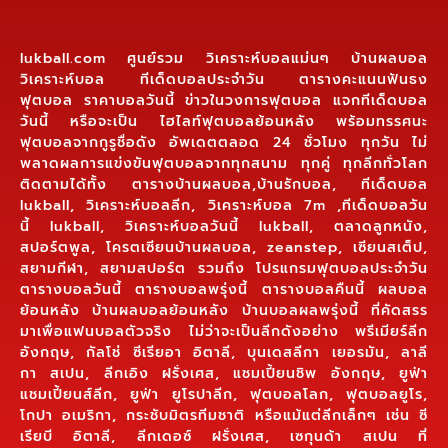
lukball.com ศูนย์รวม วิเคราะห์บอลแม่นๆ บ้านผลบอล
วิเคราะห์บอล ทีเด็ดบอลประจำวัน ตารางคะแนนฟันธง
ฟุตบอล ราคาบอลวันนี้ ข่าวในวงการฟุตบอล แจกทีเด็ดบอล
วันนี้ หรือจะเป็น ไฮไลท์ฟุตบอลย้อนหลัง พร้อมทรรศนะ
ฟุตบอลจากกูรูชื่อดัง อัพเดตตลอด 24 ชั่วโมง ทุกวัน ไม่
พลาดผลการแข่งขันฟุตบอลจากทุกสนาม ทุกคู่ ทุกลีกทั่วโลก
ติดตามได้ทั้ง ตารางบ้านผลบอล,บ้านรักบอล, ทีเด็ดบอล
lukball, วิเคราะห์บอลลีก, วิเคราะห์บอล 7m ,ทีเด็ดบอลวัน
นี้ lukball, วิเคราะห์บอลวันนี้ lukball, ตลาดลูกหนัง,
สปอร์ตพูล, โครตเซียนบ้านผลบอล, zeanstep, เซียนสเต็ป,
สยามกีฬา, สยามสปอร์ต รวมถึง โปรแกรมฟุตบอลประจำวัน
ตารางบอลวันนี้ ตารางบอลพรุ่งนี้ ตารางบอลคืนนี้ ผลบอล
ย้อนหลัง บ้านผลบอลย้อนหลัง บ้านบอลผลพรุ่งนี้ ที่คัดสรร
มาเพื่อแฟนบอลตัวจริง ไม่ว่าจะเป็นลีกดังอย่าง พรีเมียร์ลีก
อังกฤษ, กัลโช่ ซีเรียอา อิตาลี, บุนเดสลีกา เยอรมัน, ลาลี
กา สเปน, ลีกเอิง ฝรั่งเศส, แชมเปี้ยนชิพ อังกฤษ, ยูฟ่า
แชมเปี้ยนส์ลีก, ยูฟ่า ยูโรปาลีก, ฟุตบอลโลก, ฟุตบอลยูโร,
โกปา อเมริกา, กระชับมิตรทีมชาติ หรือแม้แต่ลีกเล็กๆ เช่น ซี
เรียบี อิตาลี, ลีกเดอซ์ ฝรั่งเศส, เซกุนด้า สเปน ที่