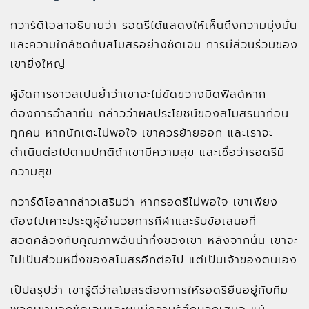
กวาร์ดิโอลาอธิบายว่า รอดรีได้แสดงให้เห็นถึงความมุ่งมั่น
และความใกล้ชิดกับสโมสรอย่างชัดเจน การมีส่วนร่วมของ
เขายิ่งใหญ่
ผู้จัดการชาวสเปนย้ำว่าเขาจะไม่ขัดขวางมิดฟิลด์หาก
ต้องการอำลาทีม กล่าวว่าผลประโยชน์ของสโมสรมาก่อน
ทุกคน หากนักเตะไม่พอใจ เขาควรย้ายออก และเราจะ
ดำเนินต่อไปตามปกติถ้าเขามีความสุข และเชื่อว่ารอดรีมี
ความสุข
กวาร์ดิโอลากล่าวเสริมว่า หากรอดรีไม่พอใจ เขาเพียง
ต้องไปเคาะประตูผู้อำนวยการกีฬาและรับข้อเสนอที่
สอดคล้องกับคุณภาพอันน่าทึ่งของเขา หลังจากนั้น เขาจะ
ไม่เป็นส่วนหนึ่งของสโมสรอีกต่อไป แต่เป็นเจ้าของตนเอง
เป๊ปสรุปว่า เขารู้ดีว่าสโมสรต้องการให้รอดรียืนอยู่กับทีม