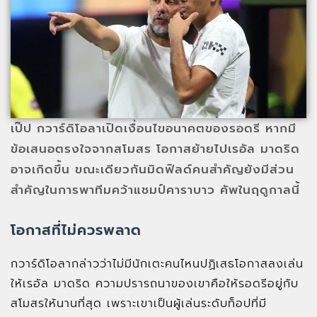
เป๊ป กวาร์ดิโอลาเปิดเงื่อนไขอนาคตของรอดรี หากมี
ข้อเสนอตรงใจจากสโมสร โอกาสย้ายไปเรอัล มาดริด
อาจเกิดขึ้น ขณะเดียวกันมิดฟิลด์คนสำคัญยังมีส่วน
สำคัญในการพาทีมคว้าแชมป์คาราบาว คัพในฤดูกาลนี้
โอกาสที่ไม่ควรพลาด
กวาร์ดิโอลากล่าวว่าไม่มีนักเตะคนไหนปฏิเสธโอกาสลงเล่น
ให้เรอัล มาดริด ความปรารถนาของเขาคือให้รอดรีอยู่กับ
สโมสรให้นานที่สุด เพราะเขาเป็นผู้เล่นระดับท็อปที่มี