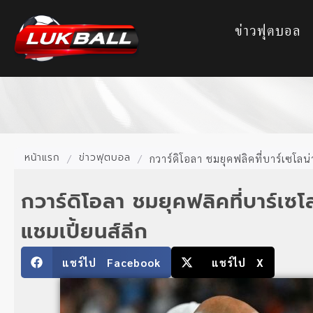
ข่าวฟุตบอล
หน้าแรก
ข่าวฟุตบอล
/
/
กวาร์ดิโอลา ชมยุคฟลิคที่บาร์เซโลน
กวาร์ดิโอลา ชมยุคฟลิคที่บาร์เซโ
แชมเปี้ยนส์ลีก
แชร์ไป Facebook
แชร์ไป X