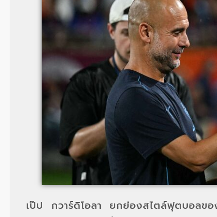
เป๊ป กวาร์ดิโอลา ยกย่องสไตล์ฟุตบอลของฮัน