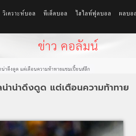
วิเคราะห์บอล
ทีเด็ดบอล
ไฮไลท์ฟุตบอล
ผลบอ
ข่าว คอลัมน์
่าน่าดึงดูด แต่เตือนความท้าทายแชมเปี้ยนส์ลีก
ลน่าน่าดึงดูด แต่เตือนความท้าทาย