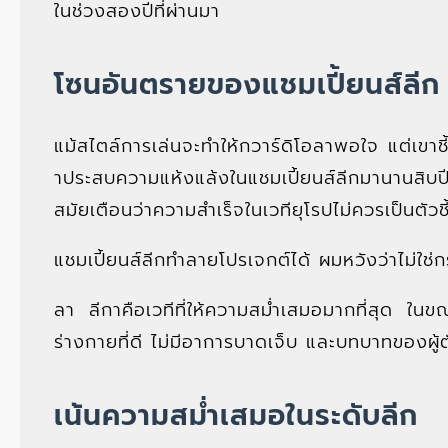
ในช่วงสองปีที่ผ่านมา
โซนอันตรายของแชมเปี้ยนส์ลีก
แม้สไตล์การเล่นจะทำให้กวาร์ดิโอลาพอใจ แต่เขาช
าประสบความแห้งแล้งในแชมเปี้ยนส์ลีกมานานสิบปีย
สมัยเตือนว่าความสำเร็จในเวทียุโรปไม่ควรเป็นตัว
แชมเปี้ยนส์ลีกทำลายโปรเจกต์ได้ ผมหวังว่าไม่ใช่ก
ลา ลีกาคือเวทีที่ให้ความสม่ำเสมอมากที่สุด ใน
ร่างกายที่ดี ไม่มีอาการบาดเจ็บ และบทบาทของผู้
เน้นความสม่ำเสมอในระดับลีก