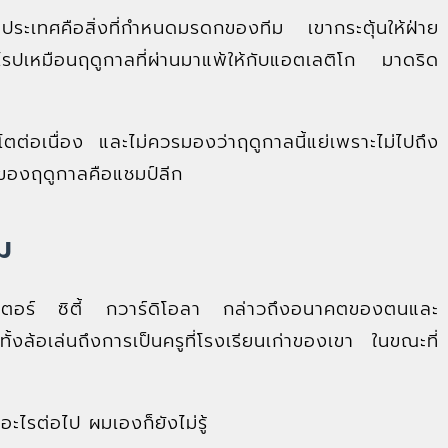
ระเทศคือสิ่งที่กำหนดมรดกของทีม เขากระตุ้นให้ฝ่าย
รปเหมือนฤดูกาลที่ผ่านมาแพ้ให้กับแอตเลติโก มาดริด
โตต่อเนื่อง และไม่ควรมองว่าฤดูกาลนี้แย่เพราะไม่ไปถึง
านของฤดูกาลคือแชมป์ลีก
ม
ชสเตอร์ ซิตี้ กวาร์ดิโอลา กล่าวถึงอนาคตของตนและ
งล้อเล่นถึงการเป็นครูที่โรงเรียนเก่าของเขา ในขณะที่
ำอะไรต่อไป ผมเองก็ยังไม่รู้