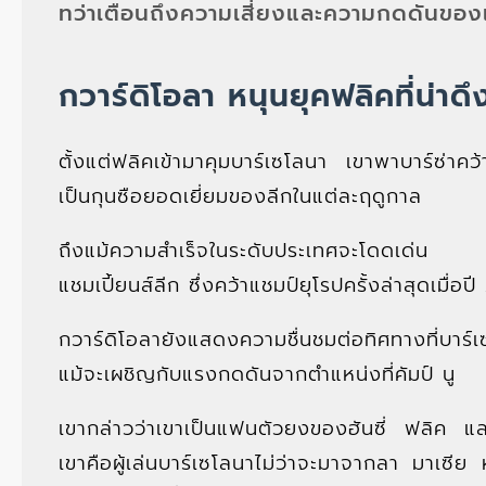
ทว่าเตือนถึงความเสี่ยงและความกดดันของแ
กวาร์ดิโอลา หนุนยุคฟลิคที่น่าดึ
ตั้งแต่ฟลิคเข้ามาคุมบาร์เซโลนา เขาพาบาร์ซ่า
เป็นกุนซือยอดเยี่ยมของลีกในแต่ละฤดูกาล
ถึงแม้ความสำเร็จในระดับประเทศจะโดดเด่น บา
แชมเปี้ยนส์ลีก ซึ่งคว้าแชมป์ยุโรปครั้งล่าสุดเมื่อป
กวาร์ดิโอลายังแสดงความชื่นชมต่อทิศทางที่บาร
แม้จะเผชิญกับแรงกดดันจากตำแหน่งที่คัมป์ นู
เขากล่าวว่าเขาเป็นแฟนตัวยงของฮันซี่ ฟลิค แล
เขาคือผู้เล่นบาร์เซโลนาไม่ว่าจะมาจากลา มาเซ