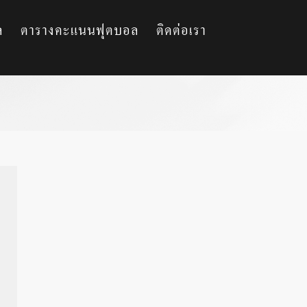
ล
ตารางคะแนนฟุตบอล
ติดต่อเรา