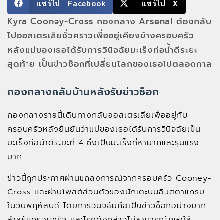
แชร์ไป Facebook
แชร์ไป X
Kyra Cooney-Cross กองกลาง Arsenal ต้องกลับ
ไปออสเตรเลียชั่วคราวเพื่ออยู่เคียงข้างครอบครัว
หลังแม่ของเธอได้รับการวินิจฉัยมะเร็งท่อน้ำดีระยะ
สุดท้าย เป็นข่าวช็อกที่เปลี่ยนโลกของเธอไปตลอดกาล
กองกลางกลับบ้านหลังรับข่าวช็อก
กองกลางรายนี้เดินทางกลับออสเตรเลียเพื่ออยู่กับ
ครอบครัวหลังยืนยันว่าแม่ของเธอได้รับการวินิจฉัยเป็น
มะเร็งท่อน้ำดีระยะที่ 4 ซึ่งเป็นมะเร็งที่หายากและรุนแรง
มาก
ข่าวนี้ถูกประกาศผ่านแถลงการณ์จากครอบครัว Cooney-
Cross และผ่านโพสต์ส่วนตัวของนักเตะบนอินสตาแกรม
ในวันพฤหัสบดี โดยการวินิจฉัยถือเป็นข่าวช็อกอย่างมาก
สำหรับครอบครัว และโรคดังกล่าวไม่สามารถรักษาให้