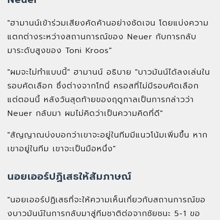
"ฮามานน์เข้าร่วมเสียงคัดค้านอย่างชัดเจน โดยแบ่งความ
แตกต่างระหว่างสถานการณ์ของ Neuer กับการกลับ
มาระดับสูงของ Toni Kroos"
"ผมจะไม่ทำแบบนี้" ฮามานน์ อธิบาย "บาวมันน์ได้ลงเล่นใน
รอบคัดเลือก ซึ่งต่างจากโทนี่ ครอสที่ไม่มีรอบคัดเลือก
แต่ตอนนี้ หลังวันสุดท้ายของฤดูกาลเป็นการกล่าวว่า
Neuer กลับมา ผมไม่คิดว่าเป็นความคิดที่ดี"
"สัญญาณบ่งบอกว่าเขาจะอยู่ในทีมมีแนวโน้มเพิ่มขึ้น หาก
เขาอยู่ในทีม เขาจะเป็นมือหนึ่ง"
นอยเออร์ปฏิเสธให้สัมภาษณ์
"นอยเออร์ปฏิเสธที่จะให้ความเห็นเกี่ยวกับสถานการณ์ขอ
งบาวมันน์ในการกลับมาสู่ทีมชาติต่อจากชัยชนะ 5-1 ขอ