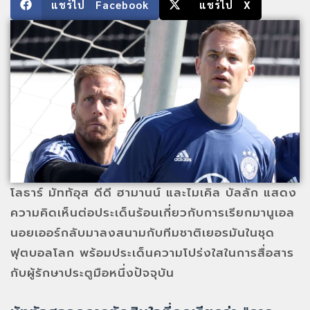
แชร์ไป Facebook
แชร์ไป X
โลธาร์ มัททัอุส ดีดี ฮามานน์ และไมเคิล บัลลัก แสดง
ความคิดเห็นต่อประเด็นร้อนเกี่ยวกับการเรียกมานูเอล
นอยเออร์กลับมาลงสนามกับทีมชาติเยอรมันในชุด
ฟุตบอลโลก พร้อมประเด็นความโปร่งใสในการสื่อสาร
กับผู้รักษาประตูมือหนึ่งปัจจุบัน