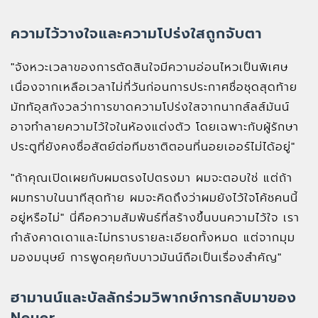
ความไว้วางใจและความโปร่งใสถูกจับตา
"จังหวะเวลาของการตัดสินใจมีความอ่อนไหวเป็นพิเศษ
เนื่องจากเหลือเวลาไม่กี่วันก่อนการประกาศชื่อชุดสุดท้าย
มัททัอุสกังวลว่าการขาดความโปร่งใสจากนากส์ลส์มันน์
อาจทำลายความไว้ใจในห้องแต่งตัว โดยเฉพาะกับผู้รักษา
ประตูที่ยังคงซื่อสัตย์ต่อทีมชาติตอนที่นอยเออร์ไม่ได้อยู่"
"ถ้าคุณเปิดเผยกับผมตรงไปตรงมา ผมจะตอบใช่ แต่ถ้า
ผมทราบในนาทีสุดท้าย ผมจะคิดถึงว่าผมยังไว้ใจโค้ชคนนี้
อยู่หรือไม่" นี่คือความสัมพันธ์ที่สร้างขึ้นบนความไว้ใจ เรา
กำลังคาดเดาและไม่ทราบรายละเอียดทั้งหมด แต่จากมุม
มองมนุษย์ การพูดคุยกับบาวมันน์ถือเป็นเรื่องสำคัญ"
ฮามานน์และบัลลักร่วมวิพากษ์การกลับมาของ
Neuer