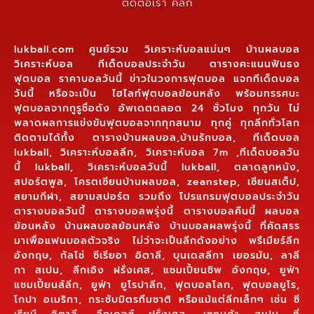
ติดต่อเรา คลิก
lukball.com ศูนย์รวม วิเคราะห์บอลแม่นๆ บ้านผลบอล
วิเคราะห์บอล ทีเด็ดบอลประจำวัน ตารางคะแนนฟันธง
ฟุตบอล ราคาบอลวันนี้ ข่าวในวงการฟุตบอล แจกทีเด็ดบอล
วันนี้ หรือจะเป็น ไฮไลท์ฟุตบอลย้อนหลัง พร้อมทรรศนะ
ฟุตบอลจากกูรูชื่อดัง อัพเดตตลอด 24 ชั่วโมง ทุกวัน ไม่
พลาดผลการแข่งขันฟุตบอลจากทุกสนาม ทุกคู่ ทุกลีกทั่วโลก
ติดตามได้ทั้ง ตารางบ้านผลบอล,บ้านรักบอล, ทีเด็ดบอล
lukball, วิเคราะห์บอลลีก, วิเคราะห์บอล 7m ,ทีเด็ดบอลวัน
นี้ lukball, วิเคราะห์บอลวันนี้ lukball, ตลาดลูกหนัง,
สปอร์ตพูล, โครตเซียนบ้านผลบอล, zeanstep, เซียนสเต็ป,
สยามกีฬา, สยามสปอร์ต รวมถึง โปรแกรมฟุตบอลประจำวัน
ตารางบอลวันนี้ ตารางบอลพรุ่งนี้ ตารางบอลคืนนี้ ผลบอล
ย้อนหลัง บ้านผลบอลย้อนหลัง บ้านบอลผลพรุ่งนี้ ที่คัดสรร
มาเพื่อแฟนบอลตัวจริง ไม่ว่าจะเป็นลีกดังอย่าง พรีเมียร์ลีก
อังกฤษ, กัลโช่ ซีเรียอา อิตาลี, บุนเดสลีกา เยอรมัน, ลาลี
กา สเปน, ลีกเอิง ฝรั่งเศส, แชมเปี้ยนชิพ อังกฤษ, ยูฟ่า
แชมเปี้ยนส์ลีก, ยูฟ่า ยูโรปาลีก, ฟุตบอลโลก, ฟุตบอลยูโร,
โกปา อเมริกา, กระชับมิตรทีมชาติ หรือแม้แต่ลีกเล็กๆ เช่น ซี