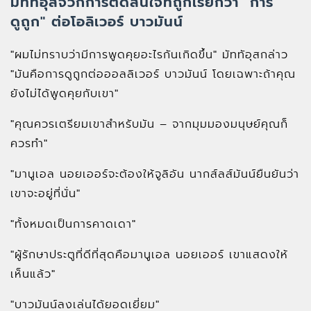
มัททัอุสจวกการตัดสินใจที่ถูกเรียกว่า "การ
ดูถูก" ต่อโอลิเวอร์ บาวมันน์
"ผมไม่ทราบว่ามีการพูดคุยอะไรกันเกิดขึ้น" มัททัอุสกล่าว
"มันคือการดูถูกต่อออลลิเวอร์ บาวมันน์ โดยเฉพาะถ้าคุณ
ยังไม่ได้พูดคุยกับเขา"
"คุณควรเตรียมเขาสำหรับมัน – จากมุมมองมนุษย์คุณก็
ควรทำ"
"มานูเอล นอยเออร์จะต้องให้จูลิอัน นากส์ลส์มันน์ยืนยันว่า
เขาจะอยู่ที่นั่น"
"ทั้งหมดเป็นการคาดเดา"
"ผู้รักษาประตูที่ดีที่สุดคือมานูเอล นอยเออร์ เขาแสดงให้
เห็นแล้ว"
"บาวมันน์ลงเล่นได้ยอดเยี่ยม"