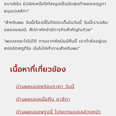
งบาเยิร์น มิวนิคเหนือโคโลญจน์ในนัดสุดท้ายของฤดูกา
ลบุนเดสลีกา"
"สำหรับผม วันนี้เรื่องนี้ไม่ใช่ประเด็นในวันนี้ วันนี้เราเฉลิม
ฉลองแชมป์; สัปดาห์หน้ามีภารกิจสำคัญในถ้วย"
"ผมบอกอะไรไม่ได้ ถามนากส์ลมันน์คืนนี้ เขากำลังอยู่บน
สปอร์ตสตูดิโอ นั่นไม่ใช่คำถามสำหรับผม"
เนื้อหาที่เกี่ยวข้อง
บ้านผลบอลพร้อมราคา วันนี้
บ้านผลบอลเมื่อคืน ลาลีกา
บ้านผลบอลพรุ่งนี้ โปรแกรมบอลล่วงหน้า