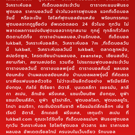
วิเคราะห์บอล ทีเด็ดบอลประจำวัน ตารางคะแนนฟันธง
ฟุตบอล ราคาบอลวันนี้ ข่าวในวงการฟุตบอล แจกทีเด็ดบอล
วันนี้ หรือจะเป็น ไฮไลท์ฟุตบอลย้อนหลัง พร้อมทรรศนะ
ฟุตบอลจากกูรูชื่อดัง อัพเดตตลอด 24 ชั่วโมง ทุกวัน ไม่
พลาดผลการแข่งขันฟุตบอลจากทุกสนาม ทุกคู่ ทุกลีกทั่วโลก
ติดตามได้ทั้ง ตารางบ้านผลบอล,บ้านรักบอล, ทีเด็ดบอล
lukball, วิเคราะห์บอลลีก, วิเคราะห์บอล 7m ,ทีเด็ดบอลวัน
นี้ lukball, วิเคราะห์บอลวันนี้ lukball, ตลาดลูกหนัง,
สปอร์ตพูล, โครตเซียนบ้านผลบอล, zeanstep, เซียนสเต็ป,
สยามกีฬา, สยามสปอร์ต รวมถึง โปรแกรมฟุตบอลประจำวัน
ตารางบอลวันนี้ ตารางบอลพรุ่งนี้ ตารางบอลคืนนี้ ผลบอล
ย้อนหลัง บ้านผลบอลย้อนหลัง บ้านบอลผลพรุ่งนี้ ที่คัดสรร
มาเพื่อแฟนบอลตัวจริง ไม่ว่าจะเป็นลีกดังอย่าง พรีเมียร์ลีก
อังกฤษ, กัลโช่ ซีเรียอา อิตาลี, บุนเดสลีกา เยอรมัน, ลาลี
กา สเปน, ลีกเอิง ฝรั่งเศส, แชมเปี้ยนชิพ อังกฤษ, ยูฟ่า
แชมเปี้ยนส์ลีก, ยูฟ่า ยูโรปาลีก, ฟุตบอลโลก, ฟุตบอลยูโร,
โกปา อเมริกา, กระชับมิตรทีมชาติ หรือแม้แต่ลีกเล็กๆ เช่น ซี
เรียบี อิตาลี, ลีกเดอซ์ ฝรั่งเศส, เซกุนด้า สเปน ที่
lukball.com คุณจะได้รับทั้ง ทีเด็ดบอลแม่นๆ ฟันธงฟุตบอล
ทุกวัน วิเคราะห์บอล ไฮไลท์ฟุตบอล ข่าวสาร และ ราคาบอล
ผลบอล อัพเดตเรียลไทม์ ครบจบในเว็บเดียว รักบบอล