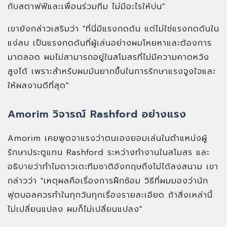
กับสตาฟฟ์และเพื่อนร่วมทีม ไม่มีอะไรให้บ่น"
เขายังกล่าวเสริมว่า "ที่นี่มีแรงกดดัน แต่ไม่ใช่แรงกดดันใน
แง่ลบ เป็นแรงกดดันที่ผู้เล่นอย่างผมโหยหาและต้องการ
มาตลอด ผมไม่สามารถอยู่ในสโมสรที่ไม่มีความคาดหวัง
สูงได้ เพราะสำหรับผมมันยากขึ้นในการรักษาแรงจูงใจและ
ให้ผลงานดีที่สุด"
Amorim วิจารณ์ Rashford อย่างแรง
Amorim เคยพูดจาแรงว่าตนเองยอมเล่นในตำแหน่งผู้
รักษาประตูแทน Rashford ระหว่างทำงานในสโมสร และ
อธิบายว่าทำไมดาวเตะทีมชาติอังกฤษถึงไม่ได้ลงสนาม เขา
กล่าวว่า "เหตุผลคือเรื่องการฝึกซ้อม วิธีที่ผมมองว่านัก
ฟุตบอลควรทำในทุกวันทุกเรื่องรายละเอียด ถ้าสิ่งเหล่านี้
ไม่เปลี่ยนแปลง ผมก็ไม่เปลี่ยนแปลง"