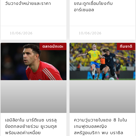
วันวางจำหน่ายและราคา
ขณะถูกเชื่อมโยงกับ
อาร์เซนอล
10/06/2026
10/06/2026
ตลาดนักเตะ
ทีมชาติ
เอมิลิอาโน มาร์ติเนซ บรรลุ
ความวุ่นวายใบแดง 8 ใบใน
ข้อตกลงย้ายร่วม ยูเวนตุส
เกมฟุตบอลหญิง
พร้อมลดค่าเหนื่อย
สหรัฐอเมริกา พบ บราซิล