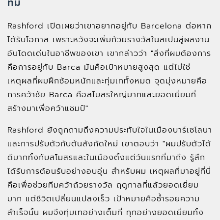
ทีม
Rashford เปิดเผยว่าเขาอยากอยู่กับ Barcelona ต่อหาก
ได้รับโอกาส เพราะหวังจะเพิ่มถ้วยรางวัลในสเปนสู่ผลงาน
อันโดดเด่นในอาชีพของเขา เขากล่าวว่า "สิ่งที่ผมต้องการ
คือการอยู่กับ Barca มันคือเป้าหมายสูงสุด แต่ไม่ใช่
เหตุผลที่ผมฝึกซ้อมหนักและทุ่มเททั้งหมด จุดมุ่งหมายคือ
การคว้าชัย Barca คือสโมสรใหญ่มากและยอดเยี่ยมที่
สร้างมาเพื่อคว้าแชมป์"
Rashford ยังถูกถามถึงความประทับใจในเมืองบาร์เซโลนา
และการปรับตัวกับต้นสังกัดใหม่ เขาตอบว่า "ผมปรับตัวได้
ดีมากทั้งกับสโมสรและในเมืองตั้งแต่วันแรกที่มาถึง รู้สึก
ได้รับการต้อนรับอย่างอบอุ่น สำหรับผม เหตุผลที่มาอยู่ที่นี่
คือเพื่อช่วยทีมคว้าถ้วยรางวัล ฤดูกาลที่แล้วยอดเยี่ยม
มาก แต่ชีวิตเปลี่ยนแปลงเร็ว เป้าหมายคือซ้ำรอยความ
สำเร็จนั้น ผมจึงทุ่มเทอย่างเต็มที่ ทุกอย่างยอดเยี่ยมทั้ง