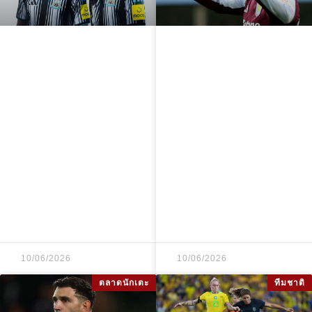
นิวคาสเซิล
มอร์แกน โรเจอร์ส
ยูไนเต็ด ชุดแข่ง
ยืนยันพร้อมร่วม
2026-27 เปิดตัว
งานกับ จูด เบลลิ่ง
ชุดเหย้า ชุดเยือน
แฮม ในฟุตบอล
และชุดที่สาม
โลก 2026 ขณะถูก
พร้อมวันวาง
เชื่อมโยงกับ
จำหน่ายและราคา
อาร์เซนอล
10/06/2026
10/06/2026
ตลาดนักเตะ
ทีมชาติ