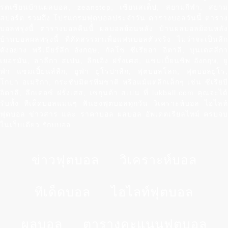
รตเซียนบ้านผลบอล, zeanstep, เซียนสเต็ป, สยามกีฬา, สยาม
สปอร์ต รวมถึง โปรแกรมฟุตบอลประจำวัน ตารางบอลวันนี้ ตาราง
บอลพรุ่งนี้ ตารางบอลคืนนี้ ผลบอลย้อนหลัง บ้านผลบอลย้อนหลัง
บ้านบอลผลพรุ่งนี้ ที่คัดสรรมาเพื่อแฟนบอลตัวจริง ไม่ว่าจะเป็นลีก
ดังอย่าง พรีเมียร์ลีก อังกฤษ, กัลโช่ ซีเรียอา อิตาลี, บุนเดสลีกา
เยอรมัน, ลาลีกา สเปน, ลีกเอิง ฝรั่งเศส, แชมเปี้ยนชิพ อังกฤษ, ยู
ฟ่า แชมเปี้ยนส์ลีก, ยูฟ่า ยูโรปาลีก, ฟุตบอลโลก, ฟุตบอลยูโร,
โกปา อเมริกา, กระชับมิตรทีมชาติ หรือแม้แต่ลีกเล็กๆ เช่น ซีเรียบี
อิตาลี, ลีกเดอซ์ ฝรั่งเศส, เซกุนด้า สเปน ที่ lukball.com คุณจะได้
รับทั้ง ทีเด็ดบอลแม่นๆ ฟันธงฟุตบอลทุกวัน วิเคราะห์บอล ไฮไลท์
ฟุตบอล ข่าวสาร และ ราคาบอล ผลบอล อัพเดตเรียลไทม์ ครบจบ
ในเว็บเดียว รักบบอล
ข่าวฟุตบอล
วิเคราะห์บอล
ทีเด็ดบอล
ไฮไลท์ฟุตบอล
ผลบอล
ตารางคะแนนฟุตบอล