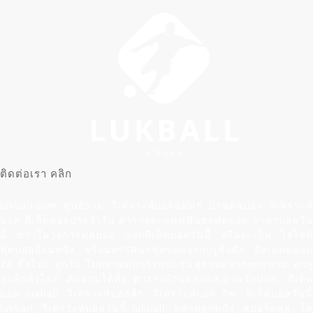
ติดต่อเรา คลิก
lukball.com ศูนย์รวม วิเคราะห์บอลแม่นๆ บ้านผลบอล วิเคราะห์
บอล ทีเด็ดบอลประจำวัน ตารางคะแนนฟันธงฟุตบอล ราคาบอลวัน
นี้ ข่าวในวงการฟุตบอล แจกทีเด็ดบอลวันนี้ หรือจะเป็น ไฮไลท์
ฟุตบอลย้อนหลัง พร้อมทรรศนะฟุตบอลจากกูรูชื่อดัง อัพเดตตลอด
24 ชั่วโมง ทุกวัน ไม่พลาดผลการแข่งขันฟุตบอลจากทุกสนาม ทุกคู่
ทุกลีกทั่วโลก ติดตามได้ทั้ง ตารางบ้านผลบอล,บ้านรักบอล, ทีเด็ด
บอล lukball, วิเคราะห์บอลลีก, วิเคราะห์บอล 7m ,ทีเด็ดบอลวันนี้
lukball, วิเคราะห์บอลวันนี้ lukball, ตลาดลูกหนัง, สปอร์ตพูล, โค