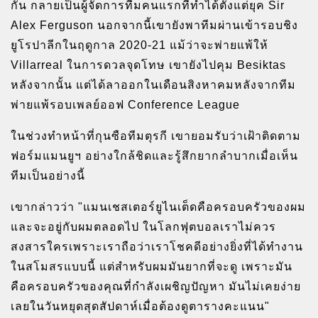
กัน กลายเป็นผู้จัดการทีมคนแรกที่ทำได้ตั้งแต่ยุค Sir
Alex Ferguson นอกจากนี้เขายังพาทีมผ่านเข้ารอบชิง
ยูโรปาลีกในฤดูกาล 2020-21 แม้ว่าจะพ่ายแพ้ให้
Villarreal ในการดวลจุดโทษ เขายังไปคุม Besiktas
หลังจากนั้น แต่ได้ลาออกในเดือนสิงหาคมหลังจากทีม
พ่ายแพ้รอบเพลย์ออฟ Conference League
ในช่วงทำหน้าที่กุนซือทีมตุรกี เขายอมรับว่าเฝ้าติดตาม
ฟอร์มแมนยูฯ อย่างใกล้ชิดและรู้สึกยากลำบากเมื่อเห็น
ทีมเป็นอย่างนี้
เขากล่าวว่า "แมนเชสเตอร์ยูไนเต็ดคือครอบครัวของผม
และจะอยู่กับผมตลอดไป ในโลกฟุตบอลเราไม่ควร
สงสารใครเพราะเราถือว่าเราโชคดีอย่างยิ่งที่ได้ทำงาน
ในสโมสรแบบนี้ แต่สำหรับผมมันยากที่จะดู เพราะมัน
คือครอบครัวของคุณที่กำลังเผชิญปัญหา มันไม่เคยง่าย
เลยในวันหยุดสุดสัปดาห์เมื่อต้องดูตารางคะแนน"