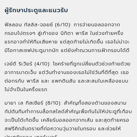
ผู้รักษาประตูและแนวรับ
ฟัลลอน ทัลลิส-จอยซ์ (6/10): การจ่ายบอลออกจาก
กรอบไปตรงๆ สู่เท้าของ นิกิตา พารีส ในช่วงท้ายครึ่ง
แรกอาจทำให้ทีมเสียหาย แต่สุดท้ายไม่เกิดขึ้น เธอไม่น่าจะ
มีโอกาสเซฟประตูมากนัก แต่ยังคำณวนการเฝ้ากรอบได้ดี
เจย์ดี ริเวียร์ (4/10): โชคร้ายที่ถูกเปลี่ยนตัวช่วงท้ายด้วย
อาการบาดเจ็บ แต่วันทำงานของเธอไม่ใช่วันที่ดีที่สุด เธอ
ต่อกรกับ พารีส และ แพทตินสัน และสะสมใบเหลืองแบบ
ไม่จำเป็นในครึ่งแรก
มายา เล ทิสเซียร์ (8/10): สำคัญทั้งสองด้านของสนาม
กัปตันทีมทำการบล็อกสไลด์สำคัญเพื่อกันไม่ให้ประตูที่เกือบ
จะเป็นได้เกิดขึ้น เคลียร์บอลออกจากเส้น และสุดท้ายครอ
สฟรีคิกอันตรายที่ก่อความวุ่นวายในกรอบ และช่วยให้