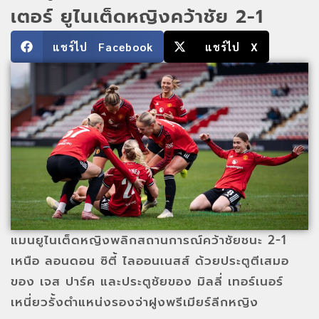
เตอร์ ยูไนเต็ดหญิงคว้าชัย 2-1
แชร์ไป Facebook
แชร์ไป X
แมนยูไนเต็ดหญิงพลิกสถานการณ์คว้าชัยชนะ 2-1
เหนือ ลอนดอน ซิตี้ ไลออนเนสส์ ด้วยประตูตีเสมอ
ของ เจส ปาร์ค และประตูชัยของ มิลลี่ เทอร์เนอร์
เหนี่ยวรั้งตำแหน่งรองจ่าฝูงพรีเมียร์ลีกหญิง