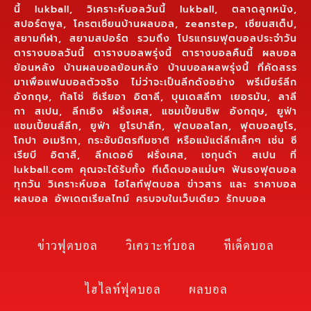
นี้ lukball, วิเคราะห์บอลวันนี้ lukball, ตลาดลูกหนัง,
สปอร์ตพูล, โครตเซียนบ้านผลบอล, zeanstep, เซียนสเต็ป,
สยามกีฬา, สยามสปอร์ต รวมถึง โปรแกรมฟุตบอลประจำวัน
ตารางบอลวันนี้ ตารางบอลพรุ่งนี้ ตารางบอลคืนนี้ ผลบอล
ย้อนหลัง บ้านผลบอลย้อนหลัง บ้านบอลผลพรุ่งนี้ ที่คัดสรร
มาเพื่อแฟนบอลตัวจริง ไม่ว่าจะเป็นลีกดังอย่าง พรีเมียร์ลีก
อังกฤษ, กัลโช่ ซีเรียอา อิตาลี, บุนเดสลีกา เยอรมัน, ลาลี
กา สเปน, ลีกเอิง ฝรั่งเศส, แชมเปี้ยนชิพ อังกฤษ, ยูฟ่า
แชมเปี้ยนส์ลีก, ยูฟ่า ยูโรปาลีก, ฟุตบอลโลก, ฟุตบอลยูโร,
โกปา อเมริกา, กระชับมิตรทีมชาติ หรือแม้แต่ลีกเล็กๆ เช่น ซี
เรียบี อิตาลี, ลีกเดอซ์ ฝรั่งเศส, เซกุนด้า สเปน ที่
lukball.com คุณจะได้รับทั้ง ทีเด็ดบอลแม่นๆ ฟันธงฟุตบอล
ทุกวัน วิเคราะห์บอล ไฮไลท์ฟุตบอล ข่าวสาร และ ราคาบอล
ผลบอล อัพเดตเรียลไทม์ ครบจบในเว็บเดียว รักบบอล
ข่าวฟุตบอล
วิเคราะห์บอล
ทีเด็ดบอล
ไฮไลท์ฟุตบอล
ผลบอล