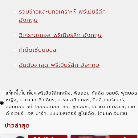
รวมข่าวและบทวิเคราะห์ พรีเมียร์ลีก
อังกฤษ
วิเคราะห์บอล พรีเมียร์ลีก อังกฤษ
ทีเด็ดเซียนบอล
อันดับล่าสุด พรีเมียร์ลีก อังกฤษ
พรีเมียร์ลีกหญิง
ฟัลลอน ทัลลิส-จอยซ์
ฟุตบอล
แท็กที่เกียวข้อง
,
,
หญิง
มายา เล ทิสเซียร์
มาร์ค สกินเนอร์
มิลลี่ เทอร์เนอร์
,
,
,
,
ลอนดอน ซิตี้ ไลออนเนสส์
ลีอา ชูลเลอร์
ฮินาตะ มิโยซาวะ
เจย์
,
,
,
ดี ริเวียร์
เจส ปาร์ค
แมนเชสเตอร์ ยูไนเต็ด
โดมินิค จันเซน
,
,
,
ข่าวล่าสุด