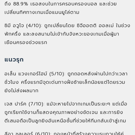
ถึง 88.9% เธอสงบในการครอบครองบอล และช่วย
เปลี่ยนทิศทางเกมเมื่อแมนยูไล่ตาม
ซิมี อวูโจ (4/10): ถูกเปลี่ยนโดย ซิจีออตติ ออลเม่ ในช่วง
พักครึ่ง และลงสนามไม่เข้ากับจังหวะของเกมเมื่อผู้มา
เยือนครองช่วงแรก
แนวรุก
อเล็น แวงเกอร์ไฮม์ (5/10): ถูกถอดหลังผ่านไปกว่าเวลา
ชั่วโมง ครึ่งแรกมีจุดเด่นทางฝั่งซ้ายเล็กน้อยแต่โดยรวม
ยังไม่ส่งผลมาก
เจส ปาร์ค (7/10): แม้จะหายไปจากเกมเป็นระยะๆ แต่เมื่อ
ถูกเรียกใช้งานก็แสดงคุณภาพอย่างชัดเจน และการยิง
ตีเสมอถือเป็นลูกยิงอันเหนือชั้นที่ช่วยให้ทีมกลับเข้าสู่เกม
ลีอา ชูลเลอร์ (6/10): กองหน้าที่สร้างความรบกวนให้คู่