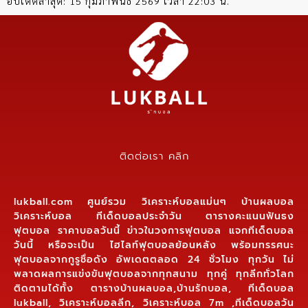
อัปเดตล่าสุด:
15 กุมภาพันธ์ 2569 เวลา 22:03 น.
ติดต่อเรา คลิก
lukball.com ศูนย์รวม วิเคราะห์บอลแม่นๆ บ้านผลบอล
วิเคราะห์บอล ทีเด็ดบอลประจำวัน ตารางคะแนนฟันธง
ฟุตบอล ราคาบอลวันนี้ ข่าวในวงการฟุตบอล แจกทีเด็ดบอล
วันนี้ หรือจะเป็น ไฮไลท์ฟุตบอลย้อนหลัง พร้อมทรรศนะ
ฟุตบอลจากกูรูชื่อดัง อัพเดตตลอด 24 ชั่วโมง ทุกวัน ไม่
พลาดผลการแข่งขันฟุตบอลจากทุกสนาม ทุกคู่ ทุกลีกทั่วโลก
ติดตามได้ทั้ง ตารางบ้านผลบอล,บ้านรักบอล, ทีเด็ดบอล
lukball, วิเคราะห์บอลลีก, วิเคราะห์บอล 7m ,ทีเด็ดบอลวัน