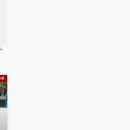
น
,
าติ