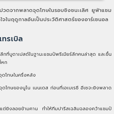
็บปวดจากพลาดจุดโทษในรอบชิงชนะเลิศ ยูฟ่าแชม
ูมิใจในฤดูกาลอันเป็นประวัติศาสตร์ของอาร์เซนอล
เทรเบิล
กที่บูดาเปสต์ในฐานะแชมป์พรีเมียร์ลีกคนล่าสุด และขึ้น
ี่หก
ุดโทษในครึ่งหลัง
ดโทษของนูโน เมนเดส ก่อนที่เอเบเรชี อีเซจะยิงพลาด
 แต่ยิงลอยข้ามคาน ทำให้ทีมปารีสเฉลิมฉลองคว้าแชมป์