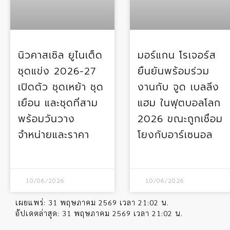
นิวคาสเซิล ยูไนเต็ด
มอร์แกน โรเจอร์ส
ชุดแข่ง 2026-27
ยืนยันพร้อมร่วม
เปิดตัว ชุดเหย้า ชุด
งานกับ จูด เบลลิ่ง
เยือน และชุดที่สาม
แฮม ในฟุตบอลโลก
พร้อมวันวาง
2026 ขณะถูกเชื่อม
จำหน่ายและราคา
โยงกับอาร์เซนอล
10/06/2026
10/06/2026
เผยแพร่:
31 พฤษภาคม 2569 เวลา 21:02 น.
อัปเดตล่าสุด:
31 พฤษภาคม 2569 เวลา 21:02 น.