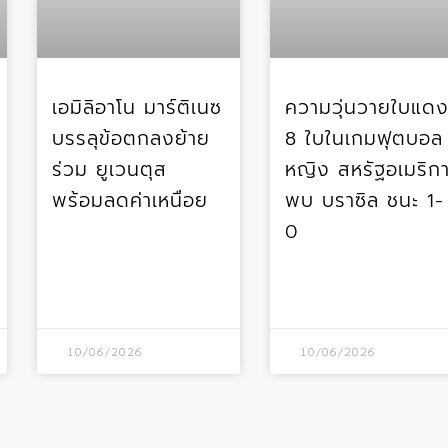
เอมิลิอาโน มาร์ติเนซ
ความวุ่นวายใบแด
บรรลุข้อตกลงย้าย
8 ใบในเกมฟุตบอล
ร่วม ยูเวนตุส
หญิง สหรัฐอเมริก
พร้อมลดค่าเหนื่อย
พบ บราซิล ชนะ 1-
0
10/06/2026
10/06/2026