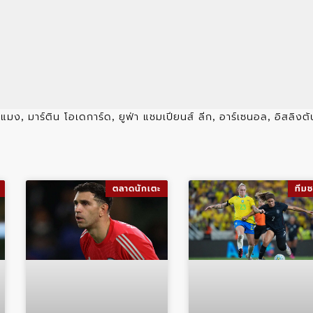
กแมง
มาร์ติน โอเดการ์ด
ยูฟ่า แชมเปียนส์ ลีก
อาร์เซนอล
อิสลิงตั
,
,
,
,
ตลาดนักเตะ
ทีมช