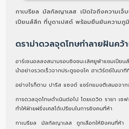
กาเบรียล มัลกัลญาเลส เปิดใจถึงความเจ
เปียนส์ลีก ที่บูดาเปสต์ พร้อมยืนยันความภ
ดราม่าดวลจุดโทษทำลายฝันคว้า
อาร์เซนอลลงสนามรอบชิงชนะเลิศยูฟ่าแชมเปียนส์ลี
นำอย่างรวดเร็วจากประตูของไค ฮาเวิร์ตซ์ในนาทีท
อย่างไรก็ตาม ปารีส แซงต์ แชร์กแมงตีเสมอจากจ
การดวลจุดโทษดำเนินต่อไป โดยเดวิด รายา เซฟจุ
ทำให้ฝ่ายฝรั่งเศสได้เปรียบในการยิงคนที่ห้า
กาเบรียล มัลกัลญาเลส ถูกเลือกให้ยิงคนที่ห้า