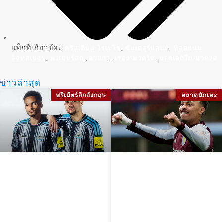
แท็กที่เกียวข้อง
,
,
คริสเตียน โรเมโร
ซันเดอร์แลนด์
ท็อตแน่ม
,
,
,
,
ฮ็อทสเปอร์
พรีเมียร์ลีก
ลาลีกา
เรอัล มาดริด
แอตเลติโก มาดริด
ข่าวล่าสุด
พรีเมียร์ลีกอังกฤษ
ตลาดนักเตะ
นิวคาสเซิล
มอร์แกน โรเจอร์ส
ยูไนเต็ด ชุดแข่ง
ยืนยันพร้อมร่วม
2026-27 เปิดตัว
งานกับ จูด เบลลิ่ง