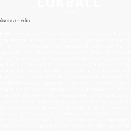
ติดต่อเรา คลิก
lukball.com ศูนย์รวม วิเคราะห์บอลแม่นๆ บ้านผลบอล วิเคราะห์
บอล ทีเด็ดบอลประจำวัน ตารางคะแนนฟันธงฟุตบอล ราคาบอลวัน
นี้ ข่าวในวงการฟุตบอล แจกทีเด็ดบอลวันนี้ หรือจะเป็น ไฮไลท์
ฟุตบอลย้อนหลัง พร้อมทรรศนะฟุตบอลจากกูรูชื่อดัง อัพเดตตลอด
24 ชั่วโมง ทุกวัน ไม่พลาดผลการแข่งขันฟุตบอลจากทุกสนาม ทุกคู่
ทุกลีกทั่วโลก ติดตามได้ทั้ง ตารางบ้านผลบอล,บ้านรักบอล, ทีเด็ด
บอล lukball, วิเคราะห์บอลลีก, วิเคราะห์บอล 7m ,ทีเด็ดบอลวันนี้
lukball, วิเคราะห์บอลวันนี้ lukball, ตลาดลูกหนัง, สปอร์ตพูล, โค
รตเซียนบ้านผลบอล, zeanstep, เซียนสเต็ป, สยามกีฬา, สยาม
สปอร์ต รวมถึง โปรแกรมฟุตบอลประจำวัน ตารางบอลวันนี้ ตาราง
บอลพรุ่งนี้ ตารางบอลคืนนี้ ผลบอลย้อนหลัง บ้านผลบอลย้อนหลัง
บ้านบอลผลพรุ่งนี้ ที่คัดสรรมาเพื่อแฟนบอลตัวจริง ไม่ว่าจะเป็นลีก
ดังอย่าง พรีเมียร์ลีก อังกฤษ, กัลโช่ ซีเรียอา อิตาลี, บุนเดสลีกา
เยอรมัน, ลาลีกา สเปน, ลีกเอิง ฝรั่งเศส, แชมเปี้ยนชิพ อังกฤษ, ยู
ฟ่า แชมเปี้ยนส์ลีก, ยูฟ่า ยูโรปาลีก, ฟุตบอลโลก, ฟุตบอลยูโร,
โกปา อเมริกา, กระชับมิตรทีมชาติ หรือแม้แต่ลีกเล็กๆ เช่น ซีเรียบี