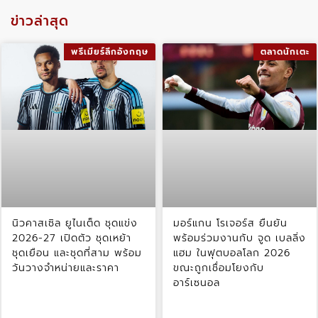
ข่าวล่าสุด
พรีเมียร์ลีกอังกฤษ
ตลาดนักเตะ
นิวคาสเซิล ยูไนเต็ด ชุดแข่ง
มอร์แกน โรเจอร์ส ยืนยัน
2026-27 เปิดตัว ชุดเหย้า
พร้อมร่วมงานกับ จูด เบลลิ่ง
ชุดเยือน และชุดที่สาม พร้อม
แฮม ในฟุตบอลโลก 2026
วันวางจำหน่ายและราคา
ขณะถูกเชื่อมโยงกับ
อาร์เซนอล