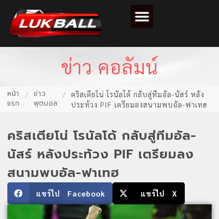
ตารางคะแนนฟุตบอล
ข่าว คอลัมน์
หน้า
ข่าว
/
/
คริสเตียโน่ โรนัลโด้ กลับสู่ทีมอัล-นัสร์ หลัง
แรก
ฟุตบอล
ประท้วง PIF เตรียมลงสนามพบอัล-ฟาเทฮ
คริสเตียโน่ โรนัลโด้ กลับสู่ทีมอัล-
นัสร์ หลังประท้วง PIF เตรียมลง
สนามพบอัล-ฟาเทฮ
แชร์ไป Facebook
แชร์ไป X