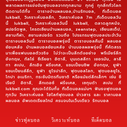
พลาดผลการแข่งขันฟุตบอลจากทุกสนาม ทุกคู่ ทุกลีกทั่วโลก
ติดตามได้ทั้ง ตารางบ้านผลบอล,บ้านรักบอล, ทีเด็ดบอล
lukball, วิเคราะห์บอลลีก, วิเคราะห์บอล 7m ,ทีเด็ดบอลวัน
นี้ lukball, วิเคราะห์บอลวันนี้ lukball, ตลาดลูกหนัง,
สปอร์ตพูล, โครตเซียนบ้านผลบอล, zeanstep, เซียนสเต็ป,
สยามกีฬา, สยามสปอร์ต รวมถึง โปรแกรมฟุตบอลประจำวัน
ตารางบอลวันนี้ ตารางบอลพรุ่งนี้ ตารางบอลคืนนี้ ผลบอล
ย้อนหลัง บ้านผลบอลย้อนหลัง บ้านบอลผลพรุ่งนี้ ที่คัดสรร
มาเพื่อแฟนบอลตัวจริง ไม่ว่าจะเป็นลีกดังอย่าง พรีเมียร์ลีก
อังกฤษ, กัลโช่ ซีเรียอา อิตาลี, บุนเดสลีกา เยอรมัน, ลาลี
กา สเปน, ลีกเอิง ฝรั่งเศส, แชมเปี้ยนชิพ อังกฤษ, ยูฟ่า
แชมเปี้ยนส์ลีก, ยูฟ่า ยูโรปาลีก, ฟุตบอลโลก, ฟุตบอลยูโร,
โกปา อเมริกา, กระชับมิตรทีมชาติ หรือแม้แต่ลีกเล็กๆ เช่น ซี
เรียบี อิตาลี, ลีกเดอซ์ ฝรั่งเศส, เซกุนด้า สเปน ที่
lukball.com คุณจะได้รับทั้ง ทีเด็ดบอลแม่นๆ ฟันธงฟุตบอล
ทุกวัน วิเคราะห์บอล ไฮไลท์ฟุตบอล ข่าวสาร และ ราคาบอล
ผลบอล อัพเดตเรียลไทม์ ครบจบในเว็บเดียว รักบบอล
ข่าวฟุตบอล
วิเคราะห์บอล
ทีเด็ดบอล