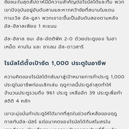
ชัยชนะในสุดสัปดาห์นี้มีความสำคัญต่อโรนัลโด้และทีม พวก
เขาปัจจุบันอยู่อันดับสามและหากคว้าชัยที่สนามไมแดน
ทามเวิล อัล-อูลา พวกเขาจะขึ้นเป็นอันดับสองตามหลัง
อัล-ฮิลาลเพียง 1 คะแนน
อัล-ฮิลาล ชนะ อัล-อัตติฟัค 2-0 ด้วยประตูของ โมฮา
เหม็ด คานโน และ ซาเลม อัล-ดาวสารี
โรนัลโด้ตั้งเป้าซัด 1,000 ประตูในอาชีพ
ความคิดของโรนัลโด้กลับมาสู่เป้าหมายการทำประตู 1,000
ประตูในอาชีพก่อนเลิกเล่น ฤดูกาลนี้ประตูล่าสุดทำให้
จำนวนประตูรวมถึง 961 ประตู เหลืออีก 39 ประตูเพื่อทำ
สถิติ 4 หลัก
เขาจะมุ่งมั่นทำประตูให้ได้มากที่สุดในช่วงที่เหลือของฤดู
กาลกับอัล-นัสร์ แต่อนาคตของโรนัลโด้กับสโมสรใน