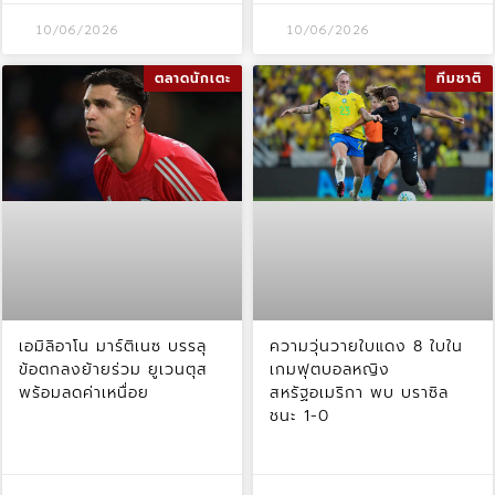
10/06/2026
10/06/2026
ตลาดนักเตะ
ทีมชาติ
เอมิลิอาโน มาร์ติเนซ บรรลุ
ความวุ่นวายใบแดง 8 ใบใน
ข้อตกลงย้ายร่วม ยูเวนตุส
เกมฟุตบอลหญิง
พร้อมลดค่าเหนื่อย
สหรัฐอเมริกา พบ บราซิล
ชนะ 1-0