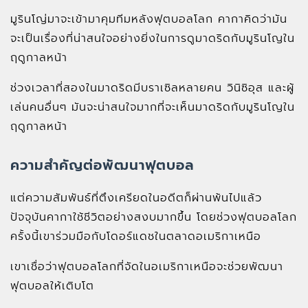
มูรินโญ่มาจะเข้ามาคุมทีมหลังฟุตบอลโลก คากาคิดว่ามัน
จะเป็นเรื่องที่น่าสนใจอย่างยิ่งในการดูมาดริดกับมูรินโญใน
ฤดูกาลหน้า
ช่วงเวลาที่สองในมาดริดมีบราเซิลหลายคน วินิซิอุส และผู้
เล่นคนอื่นๆ มันจะน่าสนใจมากที่จะเห็นมาดริดกับมูรินโญใน
ฤดูกาลหน้า
ความสำคัญต่อพัฒนาฟุตบอล
แต่ความสัมพันธ์ที่ตึงเครียดในอดีตก็ผ่านพ้นไปแล้ว
ปัจจุบันคากาใช้ชีวิตอย่างสงบมากขึ้น โดยช่วงฟุตบอลโลก
ครั้งนี้เขาร่วมมือกับโดอร์แดชในตลาดอเมริกาเหนือ
เขาเชื่อว่าฟุตบอลโลกที่จัดในอเมริกาเหนือจะช่วยพัฒนา
ฟุตบอลให้เติบโต