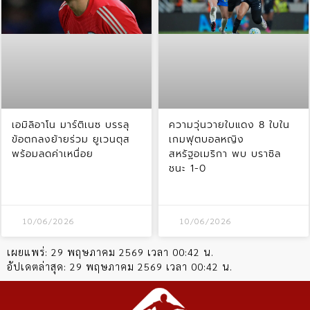
เอมิลิอาโน มาร์ติเนซ บรรลุ
ความวุ่นวายใบแดง 8 ใบใน
ข้อตกลงย้ายร่วม ยูเวนตุส
เกมฟุตบอลหญิง
พร้อมลดค่าเหนื่อย
สหรัฐอเมริกา พบ บราซิล
ชนะ 1-0
10/06/2026
10/06/2026
เผยแพร่:
29 พฤษภาคม 2569 เวลา 00:42 น.
อัปเดตล่าสุด:
29 พฤษภาคม 2569 เวลา 00:42 น.