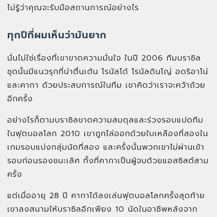
ไม่รู้ว่าคุณจะรับมือสถานการณ์อย่างไร
ทุกปีที่ผมเห็นว่ามันยาก
นั่นไม่ใช่เรื่องที่เขาขาดความมั่นใจ ในปี 2006 ทีมบราซิล
ชุดนั้นมีแนวรุกที่น่าตื่นเต้น โรนัลโด้ โรนัลดินโญ่ อดริอาโน่
และคากา ด้วยประสบการณ์ในทีม เขาคิดว่าเราจะคว้าถ้วย
อีกครั้ง
อย่างไรก็ตามบราซิลขาดความสมดุลและร่วงรอบแปดทีม
ในฟุตบอลโลก 2010 เขาถูกไล่ออกด้วยใบเหลืองที่สองใน
เกมรอบแบ่งกลุ่มนัดที่สอง และครั้งนั้นพวกเขาไม่ผ่านเข้า
รอบก่อนรองชนะเลิศ ทั้งที่คากาเป็นผู้จบด้วยแอสซิสต์สาม
ครั้ง
แต่เมื่ออายุ 28 ปี คากาได้ลงเล่นฟุตบอลโลกครั้งสุดท้าย
เขาลงสนามให้บราซิลอีกเพียง 10 นัดในอาชีพหลังจาก