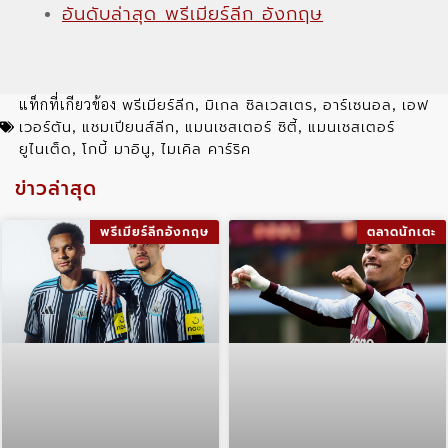
อันดับล่าสุด พรีเมียร์ลีก อังกฤษ
พรีเมียร์ลีก
มิเกล ซิลเวสเตร
อาร์เซนอล
เอฟ
แท็กที่เกียวข้อง
,
,
,
เวอร์ตัน
แชมเปียนส์ลีก
แมนเชสเตอร์ ซิตี้
แมนเชสเตอร์
,
,
,
ยูไนเต็ด
โกบี้ มาอินู
ไมเคิล คาร์ริค
,
,
ข่าวล่าสุด
พรีเมียร์ลีกอังกฤษ
ตลาดนักเตะ