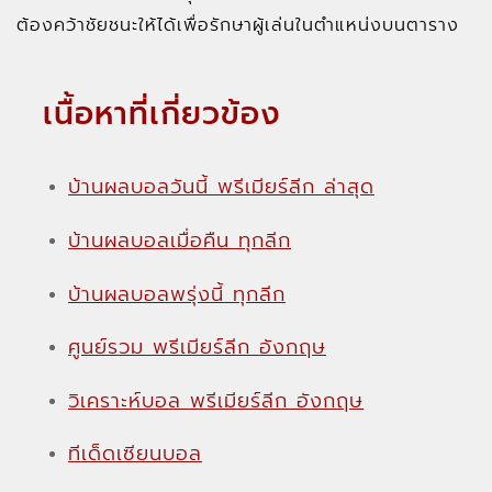
ต้องคว้าชัยชนะให้ได้เพื่อรักษาผู้เล่นในตำแหน่งบนตาราง
เนื้อหาที่เกี่ยวข้อง
บ้านผลบอลวันนี้ พรีเมียร์ลีก ล่าสุด
บ้านผลบอลเมื่อคืน ทุกลีก
บ้านผลบอลพรุ่งนี้ ทุกลีก
ศูนย์รวม พรีเมียร์ลีก อังกฤษ
วิเคราะห์บอล พรีเมียร์ลีก อังกฤษ
ทีเด็ดเซียนบอล