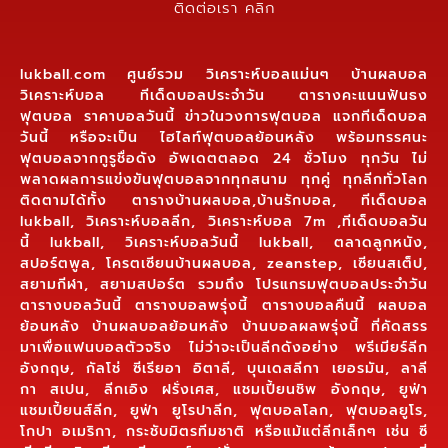
ติดต่อเรา คลิก
lukball.com ศูนย์รวม วิเคราะห์บอลแม่นๆ บ้านผลบอล
วิเคราะห์บอล ทีเด็ดบอลประจำวัน ตารางคะแนนฟันธง
ฟุตบอล ราคาบอลวันนี้ ข่าวในวงการฟุตบอล แจกทีเด็ดบอล
วันนี้ หรือจะเป็น ไฮไลท์ฟุตบอลย้อนหลัง พร้อมทรรศนะ
ฟุตบอลจากกูรูชื่อดัง อัพเดตตลอด 24 ชั่วโมง ทุกวัน ไม่
พลาดผลการแข่งขันฟุตบอลจากทุกสนาม ทุกคู่ ทุกลีกทั่วโลก
ติดตามได้ทั้ง ตารางบ้านผลบอล,บ้านรักบอล, ทีเด็ดบอล
lukball, วิเคราะห์บอลลีก, วิเคราะห์บอล 7m ,ทีเด็ดบอลวัน
นี้ lukball, วิเคราะห์บอลวันนี้ lukball, ตลาดลูกหนัง,
สปอร์ตพูล, โครตเซียนบ้านผลบอล, zeanstep, เซียนสเต็ป,
สยามกีฬา, สยามสปอร์ต รวมถึง โปรแกรมฟุตบอลประจำวัน
ตารางบอลวันนี้ ตารางบอลพรุ่งนี้ ตารางบอลคืนนี้ ผลบอล
ย้อนหลัง บ้านผลบอลย้อนหลัง บ้านบอลผลพรุ่งนี้ ที่คัดสรร
มาเพื่อแฟนบอลตัวจริง ไม่ว่าจะเป็นลีกดังอย่าง พรีเมียร์ลีก
อังกฤษ, กัลโช่ ซีเรียอา อิตาลี, บุนเดสลีกา เยอรมัน, ลาลี
กา สเปน, ลีกเอิง ฝรั่งเศส, แชมเปี้ยนชิพ อังกฤษ, ยูฟ่า
แชมเปี้ยนส์ลีก, ยูฟ่า ยูโรปาลีก, ฟุตบอลโลก, ฟุตบอลยูโร,
โกปา อเมริกา, กระชับมิตรทีมชาติ หรือแม้แต่ลีกเล็กๆ เช่น ซี