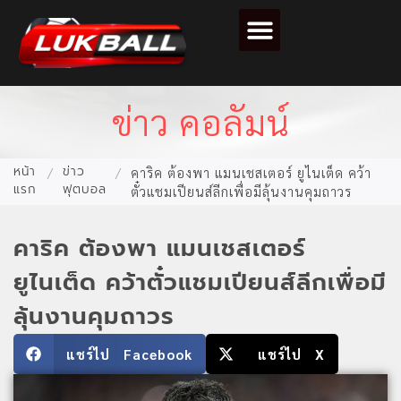
ตารางคะแนนฟุตบอล
ข่าว คอลัมน์
หน้า
ข่าว
/
/
คาริค ต้องพา แมนเชสเตอร์ ยูไนเต็ด คว้า
แรก
ฟุตบอล
ตั๋วแชมเปียนส์ลีกเพื่อมีลุ้นงานคุมถาวร
คาริค ต้องพา แมนเชสเตอร์
ยูไนเต็ด คว้าตั๋วแชมเปียนส์ลีกเพื่อมี
ลุ้นงานคุมถาวร
แชร์ไป Facebook
แชร์ไป X