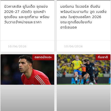
นิวคาสเซิล ยูไนเต็ด ชุดแข่ง
มอร์แกน โรเจอร์ส ยืนยัน
2026-27 เปิดตัว ชุดเหย้า
พร้อมร่วมงานกับ จูด เบลลิ่ง
ชุดเยือน และชุดที่สาม พร้อม
แฮม ในฟุตบอลโลก 2026
วันวางจำหน่ายและราคา
ขณะถูกเชื่อมโยงกับ
อาร์เซนอล
10/06/2026
10/06/2026
ตลาดนักเตะ
ทีมชาติ