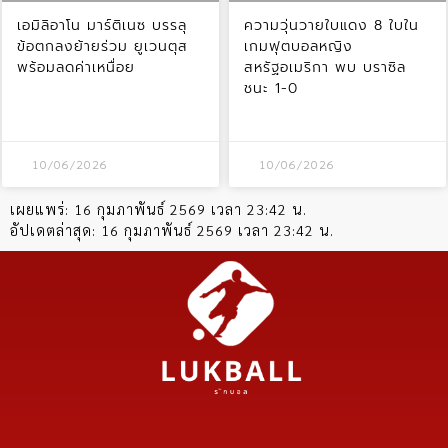
เอมิลิอาโน มาร์ติเนซ บรรลุ
ความวุ่นวายใบแดง 8 ใบใน
ข้อตกลงย้ายร่วม ยูเวนตุส
เกมฟุตบอลหญิง
พร้อมลดค่าเหนื่อย
สหรัฐอเมริกา พบ บราซิล
ชนะ 1-0
10/06/2026
10/06/2026
เผยแพร่:
16 กุมภาพันธ์ 2569 เวลา 23:42 น.
อัปเดตล่าสุด:
16 กุมภาพันธ์ 2569 เวลา 23:42 น.