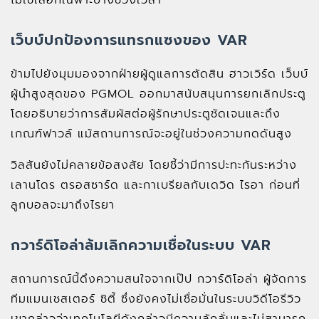
ไม่ใช่เลือกเฉพาะบางช่วงเวลา
เว็บบ์ปกป้องการแทรกแซงของ VAR
ข้ามไปยังมุมมองจากฝ่ายผู้ดูแลการตัดสิน ฮาวเวิร์ด เว็บบ์
ผู้นำสูงสุดของ PGMOL ออกมาสนับสนุนการยกเลิกประตู
โดยอธิบายว่าการสัมผัสต่อผู้รักษาประตูชัดเจนและถึง
เกณฑ์ฟาวล์ แม้สถานการณ์จะอยู่ในช่วงความกดดันสูง
วิลสันยังไม่คลายข้อสงสัย โดยชี้ว่ามีการปะทะกันระหว่าง
เลานโดร ตรอสซาร์ด และกาเบรียลกับเดวิด ไรอา ก่อนที่
ลูกบอลจะมาถึงไรยา
กวาร์ดิโอล่าล้มเลิกความเชื่อในระบบ VAR
สถานการณ์นี้ดึงความสนใจจากเป๊ป กวาร์ดิโอล่า ผู้จัดการ
ทีมแมนเชสเตอร์ ซิตี้ ซึ่งยังคงไม่เชื่อมั่นในระบบวิดีโอรีวิว