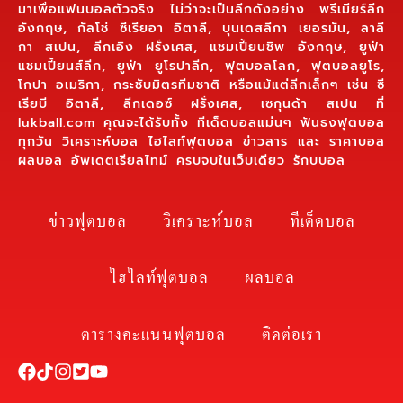
มาเพื่อแฟนบอลตัวจริง ไม่ว่าจะเป็นลีกดังอย่าง พรีเมียร์ลีก
อังกฤษ, กัลโช่ ซีเรียอา อิตาลี, บุนเดสลีกา เยอรมัน, ลาลี
กา สเปน, ลีกเอิง ฝรั่งเศส, แชมเปี้ยนชิพ อังกฤษ, ยูฟ่า
แชมเปี้ยนส์ลีก, ยูฟ่า ยูโรปาลีก, ฟุตบอลโลก, ฟุตบอลยูโร,
โกปา อเมริกา, กระชับมิตรทีมชาติ หรือแม้แต่ลีกเล็กๆ เช่น ซี
เรียบี อิตาลี, ลีกเดอซ์ ฝรั่งเศส, เซกุนด้า สเปน ที่
lukball.com คุณจะได้รับทั้ง ทีเด็ดบอลแม่นๆ ฟันธงฟุตบอล
ทุกวัน วิเคราะห์บอล ไฮไลท์ฟุตบอล ข่าวสาร และ ราคาบอล
ผลบอล อัพเดตเรียลไทม์ ครบจบในเว็บเดียว รักบบอล
ข่าวฟุตบอล
วิเคราะห์บอล
ทีเด็ดบอล
ไฮไลท์ฟุตบอล
ผลบอล
ตารางคะแนนฟุตบอล
ติดต่อเรา