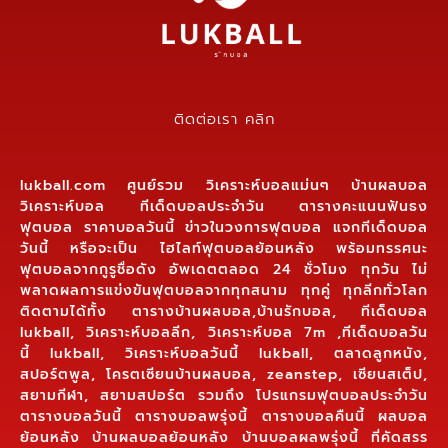
ติดต่อเรา คลิก
lukball.com ศูนย์รวม วิเคราะห์บอลแม่นๆ บ้านผลบอล
วิเคราะห์บอล ทีเด็ดบอลประจำวัน ตารางคะแนนฟันธง
ฟุตบอล ราคาบอลวันนี้ ข่าวในวงการฟุตบอล แจกทีเด็ดบอล
วันนี้ หรือจะเป็น ไฮไลท์ฟุตบอลย้อนหลัง พร้อมทรรศนะ
ฟุตบอลจากกูรูชื่อดัง อัพเดตตลอด 24 ชั่วโมง ทุกวัน ไม่
พลาดผลการแข่งขันฟุตบอลจากทุกสนาม ทุกคู่ ทุกลีกทั่วโลก
ติดตามได้ทั้ง ตารางบ้านผลบอล,บ้านรักบอล, ทีเด็ดบอล
lukball, วิเคราะห์บอลลีก, วิเคราะห์บอล 7m ,ทีเด็ดบอลวัน
นี้ lukball, วิเคราะห์บอลวันนี้ lukball, ตลาดลูกหนัง,
สปอร์ตพูล, โครตเซียนบ้านผลบอล, zeanstep, เซียนสเต็ป,
สยามกีฬา, สยามสปอร์ต รวมถึง โปรแกรมฟุตบอลประจำวัน
ตารางบอลวันนี้ ตารางบอลพรุ่งนี้ ตารางบอลคืนนี้ ผลบอล
ย้อนหลัง บ้านผลบอลย้อนหลัง บ้านบอลผลพรุ่งนี้ ที่คัดสรร