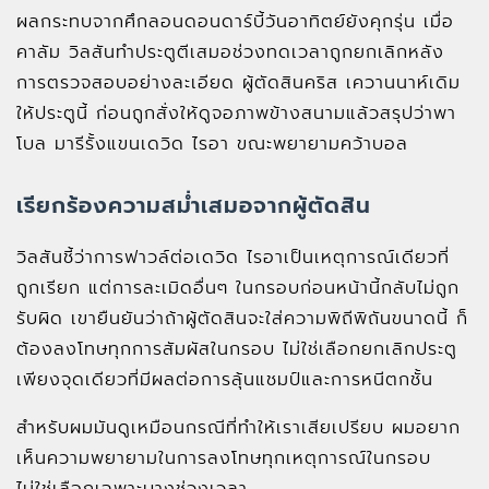
ผลกระทบจากศึกลอนดอนดาร์บี้วันอาทิตย์ยังคุกรุ่น เมื่อ
คาลัม วิลสันทำประตูตีเสมอช่วงทดเวลาถูกยกเลิกหลัง
การตรวจสอบอย่างละเอียด ผู้ตัดสินคริส เควานนาห์เดิม
ให้ประตูนี้ ก่อนถูกสั่งให้ดูจอภาพข้างสนามแล้วสรุปว่าพา
โบล มารีรั้งแขนเดวิด ไรอา ขณะพยายามคว้าบอล
เรียกร้องความสม่ำเสมอจากผู้ตัดสิน
วิลสันชี้ว่าการฟาวล์ต่อเดวิด ไรอาเป็นเหตุการณ์เดียวที่
ถูกเรียก แต่การละเมิดอื่นๆ ในกรอบก่อนหน้านี้กลับไม่ถูก
รับผิด เขายืนยันว่าถ้าผู้ตัดสินจะใส่ความพิถีพิถันขนาดนี้ ก็
ต้องลงโทษทุกการสัมผัสในกรอบ ไม่ใช่เลือกยกเลิกประตู
เพียงจุดเดียวที่มีผลต่อการลุ้นแชมป์และการหนีตกชั้น
สำหรับผมมันดูเหมือนกรณีที่ทำให้เราเสียเปรียบ ผมอยาก
เห็นความพยายามในการลงโทษทุกเหตุการณ์ในกรอบ