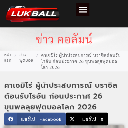
ตารางคะแนนฟุตบอล
ข่าว คอลัมน์
หน้า
ข่าว
/
/
คาเซมิโร่ ผู้นำประสบการณ์ บราซิลต้อนรับ
แรก
ฟุตบอล
ไรอัน ก่อนประกาศ 26 ขุนพลลุยฟุตบอล
โลก 2026
คาเซมิโร่ ผู้นำประสบการณ์ บราซิล
ต้อนรับไรอัน ก่อนประกาศ 26
ขุนพลลุยฟุตบอลโลก 2026
แชร์ไป Facebook
แชร์ไป X