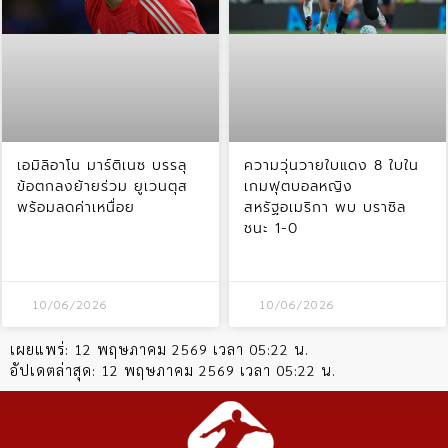
เอมิลิอาโน มาร์ติเนซ บรรลุ
ความวุ่นวายใบแดง 8 ใบใน
ข้อตกลงย้ายร่วม ยูเวนตุส
เกมฟุตบอลหญิง
พร้อมลดค่าเหนื่อย
สหรัฐอเมริกา พบ บราซิล
ชนะ 1-0
10/06/2026
10/06/2026
เผยแพร่:
12 พฤษภาคม 2569 เวลา 05:22 น.
อัปเดตล่าสุด:
12 พฤษภาคม 2569 เวลา 05:22 น.