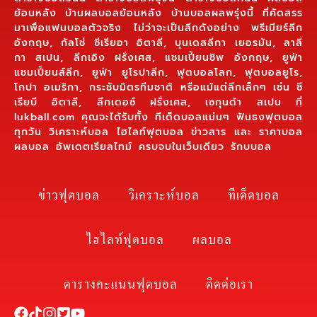
ย้อนหลัง บ้านผลบอลย้อนหลัง บ้านบอลผลพรุ่งนี้ ที่คัดสรร
มาเพื่อแฟนบอลตัวจริง ไม่ว่าจะเป็นลีกดังอย่าง พรีเมียร์ลีก
อังกฤษ, กัลโช่ ซีเรียอา อิตาลี, บุนเดสลีกา เยอรมัน, ลาลี
กา สเปน, ลีกเอิง ฝรั่งเศส, แชมเปี้ยนชิพ อังกฤษ, ยูฟ่า
แชมเปี้ยนส์ลีก, ยูฟ่า ยูโรปาลีก, ฟุตบอลโลก, ฟุตบอลยูโร,
โกปา อเมริกา, กระชับมิตรทีมชาติ หรือแม้แต่ลีกเล็กๆ เช่น ซี
เรียบี อิตาลี, ลีกเดอซ์ ฝรั่งเศส, เซกุนด้า สเปน ที่
lukball.com คุณจะได้รับทั้ง ทีเด็ดบอลแม่นๆ ฟันธงฟุตบอล
ทุกวัน วิเคราะห์บอล ไฮไลท์ฟุตบอล ข่าวสาร และ ราคาบอล
ผลบอล อัพเดตเรียลไทม์ ครบจบในเว็บเดียว รักบบอล
ข่าวฟุตบอล
วิเคราะห์บอล
ทีเด็ดบอล
ไฮไลท์ฟุตบอล
ผลบอล
ตารางคะแนนฟุตบอล
ติดต่อเรา