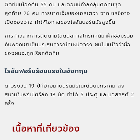
ติดทีมเบื้องต้น 55 คน และตอนนี้กำลังลุ้นติดทีมชุด
สุดท้าย 26 คน การบาดเจ็บของเอสเตวา จากเชลซีอาจ
เปิดช่องว่าง ทำให้โอกาสของไรอันบอร์นมัธสูงขึ้น
การก้าวจากการติดตามไอดอลทางโทรทัศน์มาฝึกซ้อมร่วม
กับพวกเขาเป็นประสบการณ์ที่เหนือจริง ผมไม่แน่ใจว่าชื่อ
ของผมจะถูกเรียกติดทีม
ไรอันฟอร์มร้อนแรงในอังกฤษ
ดาวรุ่งวัย 19 ปีที่ย้ายมาบอร์นมัธในเดือนมกราคม ลง
สนามในพรีเมียร์ลีก 13 นัด ทำได้ 5 ประตู และแอสซิสต์ 2
ครั้ง
เนื้อหาที่เกี่ยวข้อง