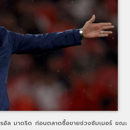
เรอัล มาดริด ก่อนตลาดซื้อขายช่วงซัมเมอร์ ขณะ