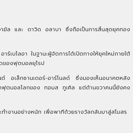
์วาฆัล และ ดาวิด อลาบา ซึ่งถือเป็นการสิ้นสุดยุคทอง
์เบโลอา ในฐานะผู้จัดการได้เปิดทางให้ยุคใหม่ภายใต้
งสุดของฟุตบอลยุโรป
ทรนต์ อเล็กซานเดอร์-อาร์โนลด์ ซึ่งมองเห็นอนาคตหลัง
ษชุดฟุตบอลโลกของ ทอมส ทูเคิล แต่ด้านขวาคนนี้ยังคง
่และทำงานอย่างหนัก เพื่อพาทีถ้วยรางวัลกลับมาสู่สโมสร