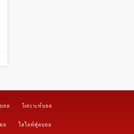
า
ตบอล
วิเคราะห์บอล
บอล
ไฮไลท์ฟุตบอล