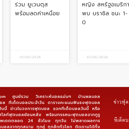
ร่วม ยูเวนตุส
หญิง สหรัฐอเมริก
พร้อมลดค่าเหนื่อย
พบ บราซิล ชนะ 1-
0
10/06/2026
10/06/2026
.com ศูนย์รวม วิเคราะห์บอลแม่นๆ บ้านผลบอล
ข่าวฟุ
์บอล ทีเด็ดบอลประจำวัน ตารางคะแนนฟันธงฟุตบอล
ันนี้ ข่าวในวงการฟุตบอล แจกทีเด็ดบอลวันนี้ หรือ
ฮไลท์ฟุตบอลย้อนหลัง พร้อมทรรศนะฟุตบอลจากกูรู
ทีเด็ด
 อัพเดตตลอด 24 ชั่วโมง ทุกวัน ไม่พลาดผลการ
ตบอลจากทุกสนาม ทุกคู่ ทุกลีกทั่วโลก ติดตามได้ทั้ง