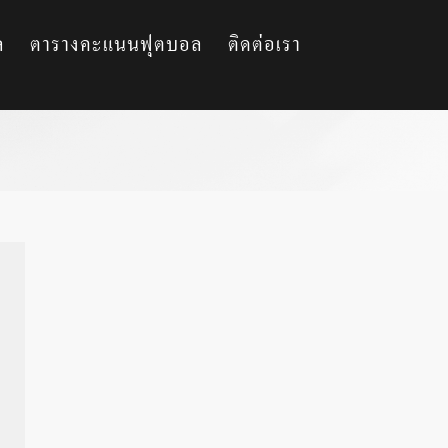
ล
ตารางคะแนนฟุตบอล
ติดต่อเรา
น