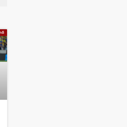
าติ
ง