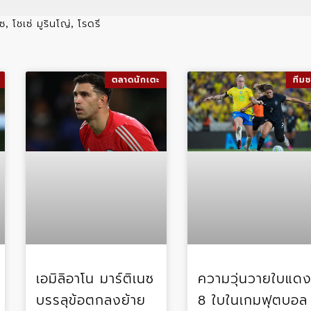
ดซ
โชเซ่ มูรินโญ่
โรดรี
,
,
ตลาดนักเตะ
ทีมช
เอมิลิอาโน มาร์ติเนซ
ความวุ่นวายใบแด
บรรลุข้อตกลงย้าย
8 ใบในเกมฟุตบอล