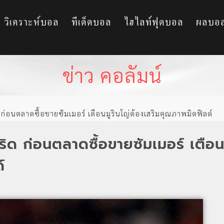
วิเคราะห์บอล
ทีเด็ดบอล
ไฮไลท์ฟุตบอล
ผลบอ
ข่าว คอลัมน์
ก่อนตลาดซื้อขายซัมเมอร์ เตือนมูรินโญ่ต้องเสริมคุณภาพมิดฟิลด์
ริด ก่อนตลาดซื้อขายซัมเมอร์ เตือ
์