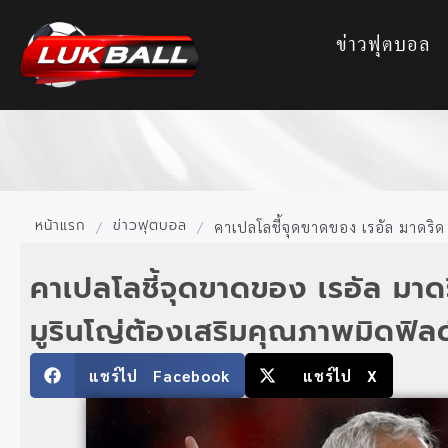
ข่าวฟุตบอล
หน้าแรก
ข่าวฟุตบอล
/
/
คาเปลโลชี้จุดขาดของ เรอัล มาดริด 
คาเปลโลชี้จุดขาดของ เรอัล มาด
มูรินโญ่ต้องเสริมคุณภาพมิดฟิลด
แชร์ไป Facebook
แชร์ไป X