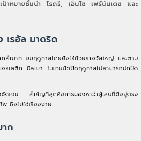
ต์เป้าหมายชั้นนำ โรดรี, เอ็นโซ เฟร์นันเดซ และ
ง เรอัล มาดริด
กลำบาก จบฤดูกาลโดยยังไร้ถ้วยรางวัลใหญ่ และตาม
อธเลติก บิลเบา ในเกมนัดปิดฤดูกาลไม่สามารถปกปิด
ัดเจน สำคัญที่สุดคือการมองหาว่าผู้เล่นที่ดีอยู่ตรง
ซึ่งไม่ใช่เรื่องง่าย
ยาก