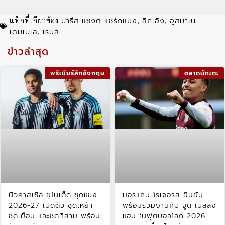
ปารีส แซงต์ แชร์กแมง
ลีกเอิง
อูสมาเน
แท็กที่เกียวข้อง
,
,
เดมเบเล
เรนส์
,
ข่าวล่าสุด
พรีเมียร์ลีกอังกฤษ
ตลาดนักเตะ
นิวคาสเซิล ยูไนเต็ด ชุดแข่ง
มอร์แกน โรเจอร์ส ยืนยัน
2026-27 เปิดตัว ชุดเหย้า
พร้อมร่วมงานกับ จูด เบลลิ่ง
ชุดเยือน และชุดที่สาม พร้อม
แฮม ในฟุตบอลโลก 2026