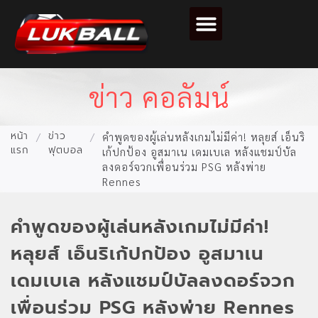
ตารางคะแนนฟุตบอล
ข่าว คอลัมน์
หน้า
ข่าว
/
/
คำพูดของผู้เล่นหลังเกมไม่มีค่า! หลุยส์ เอ็นริ
แรก
ฟุตบอล
เก้ปกป้อง อูสมาเน เดมเบเล หลังแชมป์บัล
ลงดอร์จวกเพื่อนร่วม PSG หลังพ่าย
Rennes
คำพูดของผู้เล่นหลังเกมไม่มีค่า!
หลุยส์ เอ็นริเก้ปกป้อง อูสมาเน
เดมเบเล หลังแชมป์บัลลงดอร์จวก
เพื่อนร่วม PSG หลังพ่าย Rennes