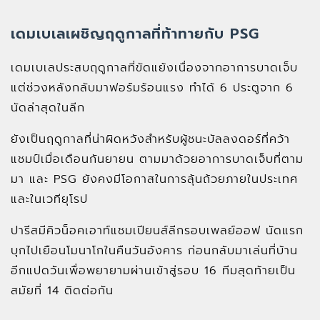
เดมเบเลเผชิญฤดูกาลที่ท้าทายกับ PSG
เดมเบเลประสบฤดูกาลที่ขัดแย้งเนื่องจากอาการบาดเจ็บ
แต่ช่วงหลังกลับมาฟอร์มร้อนแรง ทำได้ 6 ประตูจาก 6
นัดล่าสุดในลีก
ยังเป็นฤดูกาลที่น่าผิดหวังสำหรับผู้ชนะบัลลงดอร์ที่คว้า
แชมป์เมื่อเดือนกันยายน ตามมาด้วยอาการบาดเจ็บที่ตาม
มา และ PSG ยังคงมีโอกาสในการลุ้นถ้วยภายในประเทศ
และในเวทียุโรป
ปารีสมีคิวน็อคเอาท์แชมเปียนส์ลีกรอบเพลย์ออฟ นัดแรก
บุกไปเยือนโมนาโกในคืนวันอังคาร ก่อนกลับมาเล่นที่บ้าน
อีกแปดวันเพื่อพยายามผ่านเข้าสู่รอบ 16 ทีมสุดท้ายเป็น
สมัยที่ 14 ติดต่อกัน