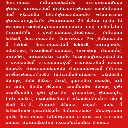
วิเคราะห์บอล ทีเด็ดบอลประจำวัน ตารางคะแนนฟันธง
ฟุตบอล ราคาบอลวันนี้ ข่าวในวงการฟุตบอล แจกทีเด็ดบอล
วันนี้ หรือจะเป็น ไฮไลท์ฟุตบอลย้อนหลัง พร้อมทรรศนะ
ฟุตบอลจากกูรูชื่อดัง อัพเดตตลอด 24 ชั่วโมง ทุกวัน ไม่
พลาดผลการแข่งขันฟุตบอลจากทุกสนาม ทุกคู่ ทุกลีกทั่วโลก
ติดตามได้ทั้ง ตารางบ้านผลบอล,บ้านรักบอล, ทีเด็ดบอล
lukball, วิเคราะห์บอลลีก, วิเคราะห์บอล 7m ,ทีเด็ดบอลวัน
นี้ lukball, วิเคราะห์บอลวันนี้ lukball, ตลาดลูกหนัง,
สปอร์ตพูล, โครตเซียนบ้านผลบอล, zeanstep, เซียนสเต็ป,
สยามกีฬา, สยามสปอร์ต รวมถึง โปรแกรมฟุตบอลประจำวัน
ตารางบอลวันนี้ ตารางบอลพรุ่งนี้ ตารางบอลคืนนี้ ผลบอล
ย้อนหลัง บ้านผลบอลย้อนหลัง บ้านบอลผลพรุ่งนี้ ที่คัดสรร
มาเพื่อแฟนบอลตัวจริง ไม่ว่าจะเป็นลีกดังอย่าง พรีเมียร์ลีก
อังกฤษ, กัลโช่ ซีเรียอา อิตาลี, บุนเดสลีกา เยอรมัน, ลาลี
กา สเปน, ลีกเอิง ฝรั่งเศส, แชมเปี้ยนชิพ อังกฤษ, ยูฟ่า
แชมเปี้ยนส์ลีก, ยูฟ่า ยูโรปาลีก, ฟุตบอลโลก, ฟุตบอลยูโร,
โกปา อเมริกา, กระชับมิตรทีมชาติ หรือแม้แต่ลีกเล็กๆ เช่น ซี
เรียบี อิตาลี, ลีกเดอซ์ ฝรั่งเศส, เซกุนด้า สเปน ที่
lukball.com คุณจะได้รับทั้ง ทีเด็ดบอลแม่นๆ ฟันธงฟุตบอล
ทุกวัน วิเคราะห์บอล ไฮไลท์ฟุตบอล ข่าวสาร และ ราคาบอล
ผลบอล อัพเดตเรียลไทม์ ครบจบในเว็บเดียว รักบบอล