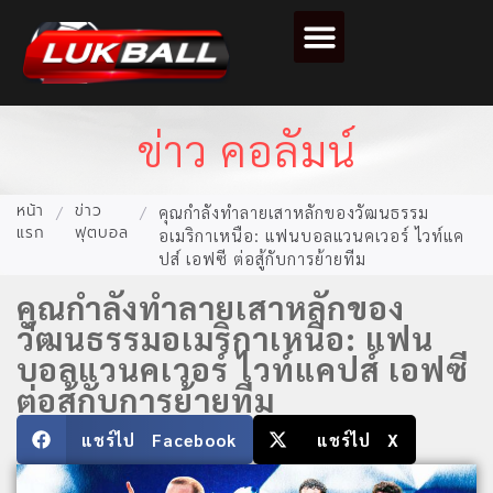
ข่าวฟุตบอล
วิเคราะห์บอล
ไฮไลท์ฟุตบอล
ตารางคะแนนฟุตบอล
ข่าว คอลัมน์
หน้า
ข่าว
/
/
คุณกำลังทำลายเสาหลักของวัฒนธรรม
แรก
ฟุตบอล
อเมริกาเหนือ: แฟนบอลแวนคเวอร์ ไวท์แค
ปส์ เอฟซี ต่อสู้กับการย้ายทีม
คุณกำลังทำลายเสาหลักของ
วัฒนธรรมอเมริกาเหนือ: แฟน
บอลแวนคเวอร์ ไวท์แคปส์ เอฟซี
ต่อสู้กับการย้ายทีม
แชร์ไป Facebook
แชร์ไป X