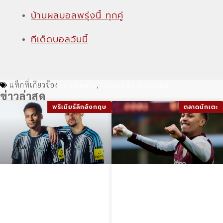
บ้านผลบอลพรุ่งนี้ ทุกคู่
ทีเด็ดบอลวันนี้
การย้ายทีม
เมเจอร์ลีก ซอกเกอร์
แท็กที่เกียวข้อง
,
ข่าวล่าสุด
พรีเมียร์ลีกอังกฤษ
ตลาดนักเตะ
นิวคาสเซิล
มอร์แกน โรเจอร์ส
ยูไนเต็ด ชุดแข่ง
ยืนยันพร้อมร่วม
2026-27 เปิดตัว
งานกับ จูด เบลลิ่ง