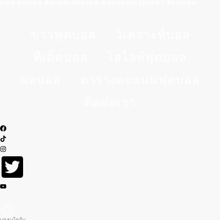
บอล ผลบอล อัพเดตเรียลไทม์ ครบจบในเว็บเดียว รักบบอล
ข่าวฟุตบอล
วิเคราะห์บอล
ทีเด็ดบอล
ไฮไลท์ฟุตบอล
ผลบอล
ตารางคะแนนฟุตบอล
ติดต่อเรา
บอลเมื่อคืน