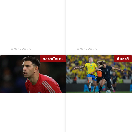
ชุดเหย้า ชุดเยือน
แฮม ในฟุตบอลโลก
และชุดที่สาม พร้อม
2026 ขณะถูก
วันวางจำหน่ายและ
เชื่อมโยงกับ
ราคา
อาร์เซนอล
10/06/2026
10/06/2026
ตลาดนักเตะ
ทีมชาติ
เอมิลิอาโน มาร์ติ
ความวุ่นวายใบแดง
เนซ บรรลุข้อตกลง
8 ใบในเกมฟุตบอล
ย้ายร่วม ยูเวนตุส
หญิง