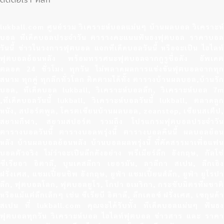
lukball.com ศูนย์รวม วิเคราะห์บอลแม่นๆ บ้านผลบอล วิเคราะห์
บอล ทีเด็ดบอลประจำวัน ตารางคะแนนฟันธงฟุตบอล ราคาบอล
วันนี้ ข่าวในวงการฟุตบอล แจกทีเด็ดบอลวันนี้ หรือจะเป็น ไฮไลท์
ฟุตบอลย้อนหลัง พร้อมทรรศนะฟุตบอลจากกูรูชื่อดัง อัพเดต
ตลอด 24 ชั่วโมง ทุกวัน ไม่พลาดผลการแข่งขันฟุตบอลจากทุก
สนาม ทุกคู่ ทุกลีกทั่วโลก ติดตามได้ทั้ง ตารางบ้านผลบอล,บ้านรัก
บอล, ทีเด็ดบอล lukball, วิเคราะห์บอลลีก, วิเคราะห์บอล 7m
,ทีเด็ดบอลวันนี้ lukball, วิเคราะห์บอลวันนี้ lukball, ตลาดลูก
หนัง, สปอร์ตพูล, โครตเซียนบ้านผลบอล, zeanstep, เซียนสเต็ป,
สยามกีฬา, สยามสปอร์ต รวมถึง โปรแกรมฟุตบอลประจำวัน
ตารางบอลวันนี้ ตารางบอลพรุ่งนี้ ตารางบอลคืนนี้ ผลบอลย้อน
หลัง บ้านผลบอลย้อนหลัง บ้านบอลผลพรุ่งนี้ ที่คัดสรรมาเพื่อแฟน
บอลตัวจริง ไม่ว่าจะเป็นลีกดังอย่าง พรีเมียร์ลีก อังกฤษ, กัลโช่
ซีเรียอา อิตาลี, บุนเดสลีกา เยอรมัน, ลาลีกา สเปน, ลีกเอิง
ฝรั่งเศส, แชมเปี้ยนชิพ อังกฤษ, ยูฟ่า แชมเปี้ยนส์ลีก, ยูฟ่า ยูโรปา
ลีก, ฟุตบอลโลก, ฟุตบอลยูโร, โกปา อเมริกา, กระชับมิตรทีมชาติ
หรือแม้แต่ลีกเล็กๆ เช่น ซีเรียบี อิตาลี, ลีกเดอซ์ ฝรั่งเศส, เซกุนด้า
สเปน ที่ lukball.com คุณจะได้รับทั้ง ทีเด็ดบอลแม่นๆ ฟันธง
ฟุตบอลทุกวัน วิเคราะห์บอล ไฮไลท์ฟุตบอล ข่าวสาร และ ราคา