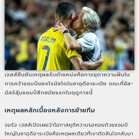
เจสส์ยืนยันเหตุผลรับตำแหน่งคือการยุตาความฝันใน
การคว้าแชมป์ของโรนัลโดในซาอุดีอาระเบีย ขณะที่อัล-
นัสร์ลุ้นแชมป์ลีกสมัยแรกในฤดูกาลนี้
เหตุผลหลักเบื้องหลังการย้ายทีม
จอร์จ เจสส์เปิดเผยว่าโอกาสยุติความรอคอยถ้วยแชมป์
ใหญ่ในซาอุดีอาระเบียคือเหตุผลเดียวที่เขาตัดสินใจกลับมา