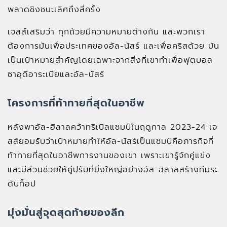
พลาดชิงชนะเลิศถึงสี่ครั้ง
เจสส์เสริมว่า ทุกถ้วยมีความหมายต่างกัน และพวกเรา
ต้องการมันเพื่อประเทศของอัล-นัสร์ และเพื่อคริสด้วย มัน
เป็นเป้าหมายสำคัญโดยเฉพาะจากสิ่งที่เขาทำเพื่อฟุตบอล
ซาอุดีอาระเบียและอัล-นัสร์
โครงการที่ท้าทายที่สุดในอาชีพ
หลังพาอัล-ฮิลาลคว้าทริเบิลแชมป์ในฤดูกาล 2023-24 เจ
สส์ยอมรับว่าเป้าหมายทำให้อัล-นัสร์เป็นแชมป์คือภารกิจที่
ท้าทายที่สุดในอาชีพการงานของเขา เพราะเขารู้จักคู่แข่ง
และมีส่วนช่วยให้คู่ปรับที่ยิ่งใหญ่อย่างอัล-ฮิลาลสร้างทีมระ
ดับท็อป
มุ่งมั่นสู่จุดสุดท้ายของลีก