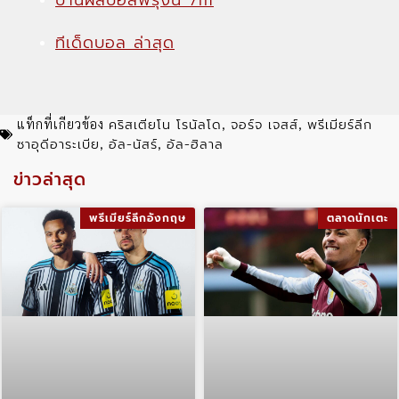
ทีเด็ดบอล ล่าสุด
คริสเตียโน โรนัลโด
จอร์จ เจสส์
พรีเมียร์ลีก
แท็กที่เกียวข้อง
,
,
ซาอุดีอาระเบีย
อัล-นัสร์
อัล-ฮิลาล
,
,
ข่าวล่าสุด
พรีเมียร์ลีกอังกฤษ
ตลาดนักเตะ