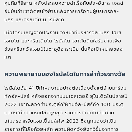
คุมทีมที่ริยาด หลังประสบความสำเร็จกับอัล-ฮิลาล เจสส์
ยืนยันว่าเขาตัดสินใจย้ายหลังการหารือกับผู้บริหารอัล-
นัสร์ และคริสเตียโน โรนัลโด
เมื่อได้รับเชิญจากประธานเจ้าหน้าที่บริหารอัล-นัสร์ โฮเซ
เซเมโด และคริสเตียโน โรนัลโด เขาตัดสินใจรับงานเพื่อ
ช่วยคริสคว้าแชมป์ในซาอุดีอาระเบีย นั่นคือเป้าหมายของ
เขา
ความพยายามของโรนัลโดในการล่าถ้วยรางวัล
โรนัลโดวัย 41 ปีทำผลงานอย่างต่อเนื่องตั้งแต่ย้ายมาร่วม
ทัพอัล-นัสร์ หลังออกจากแมนเชสเตอร์ ยูไนเต็ดในปลายปี
2022 เขาทะลวงทำประตูลีกให้กับอัล-นัสร์ถึง 100 ประตู
แต่ยังไม่คว้าแชมป์ลีกสูงสุด รายการที่เคยได้คือถ้วย
สโมสรอาหรับแชมเปี้ยนส์คัพ 2023 ซึ่งถูกมองว่าเป็น
รายการที่ไม่ใช่ถ้วยหลัก ความผิดหวังยิ่งทวีขึ้นจากการ