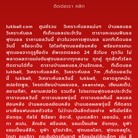
ติดต่อเรา คลิก
lukball.com ศูนย์รวม วิเคราะห์บอลแม่นๆ บ้านผลบอล
วิเคราะห์บอล ทีเด็ดบอลประจำวัน ตารางคะแนนฟันธง
ฟุตบอล ราคาบอลวันนี้ ข่าวในวงการฟุตบอล แจกทีเด็ดบอล
วันนี้ หรือจะเป็น ไฮไลท์ฟุตบอลย้อนหลัง พร้อมทรรศนะ
ฟุตบอลจากกูรูชื่อดัง อัพเดตตลอด 24 ชั่วโมง ทุกวัน ไม่
พลาดผลการแข่งขันฟุตบอลจากทุกสนาม ทุกคู่ ทุกลีกทั่วโลก
ติดตามได้ทั้ง ตารางบ้านผลบอล,บ้านรักบอล, ทีเด็ดบอล
lukball, วิเคราะห์บอลลีก, วิเคราะห์บอล 7m ,ทีเด็ดบอลวัน
นี้ lukball, วิเคราะห์บอลวันนี้ lukball, ตลาดลูกหนัง,
สปอร์ตพูล, โครตเซียนบ้านผลบอล, zeanstep, เซียนสเต็ป,
สยามกีฬา, สยามสปอร์ต รวมถึง โปรแกรมฟุตบอลประจำวัน
ตารางบอลวันนี้ ตารางบอลพรุ่งนี้ ตารางบอลคืนนี้ ผลบอล
ย้อนหลัง บ้านผลบอลย้อนหลัง บ้านบอลผลพรุ่งนี้ ที่คัดสรร
มาเพื่อแฟนบอลตัวจริง ไม่ว่าจะเป็นลีกดังอย่าง พรีเมียร์ลีก
อังกฤษ, กัลโช่ ซีเรียอา อิตาลี, บุนเดสลีกา เยอรมัน, ลาลี
กา สเปน, ลีกเอิง ฝรั่งเศส, แชมเปี้ยนชิพ อังกฤษ, ยูฟ่า
แชมเปี้ยนส์ลีก, ยูฟ่า ยูโรปาลีก, ฟุตบอลโลก, ฟุตบอลยูโร,
โกปา อเมริกา, กระชับมิตรทีมชาติ หรือแม้แต่ลีกเล็กๆ เช่น ซี