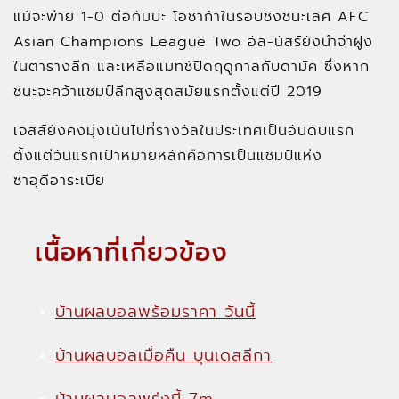
แม้จะพ่าย 1-0 ต่อกัมบะ โอซาก้าในรอบชิงชนะเลิศ AFC
Asian Champions League Two อัล-นัสร์ยังนำจ่าฝูง
ในตารางลีก และเหลือแมทช์ปิดฤดูกาลกับดามัค ซึ่งหาก
ชนะจะคว้าแชมป์ลีกสูงสุดสมัยแรกตั้งแต่ปี 2019
เจสส์ยังคงมุ่งเน้นไปที่รางวัลในประเทศเป็นอันดับแรก
ตั้งแต่วันแรกเป้าหมายหลักคือการเป็นแชมป์แห่ง
ซาอุดีอาระเบีย
เนื้อหาที่เกี่ยวข้อง
บ้านผลบอลพร้อมราคา วันนี้
บ้านผลบอลเมื่อคืน บุนเดสลีกา
บ้านผลบอลพรุ่งนี้ 7m