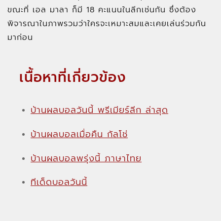
ขณะที่ เอล มาลา ก็มี 18 คะแนนในลีกเช่นกัน ซึ่งต้อง
พิจารณาในภาพรวมว่าใครจะเหมาะสมและเคยเล่นร่วมกัน
มาก่อน
เนื้อหาที่เกี่ยวข้อง
บ้านผลบอลวันนี้ พรีเมียร์ลีก ล่าสุด
บ้านผลบอลเมื่อคืน กัลโช่
บ้านผลบอลพรุ่งนี้ ภาษาไทย
ทีเด็ดบอลวันนี้