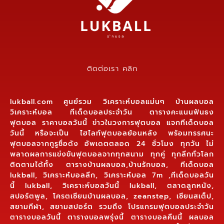
ติดต่อเรา คลิก
lukball.com ศูนย์รวม วิเคราะห์บอลแม่นๆ บ้านผลบอล
วิเคราะห์บอล ทีเด็ดบอลประจำวัน ตารางคะแนนฟันธง
ฟุตบอล ราคาบอลวันนี้ ข่าวในวงการฟุตบอล แจกทีเด็ดบอล
วันนี้ หรือจะเป็น ไฮไลท์ฟุตบอลย้อนหลัง พร้อมทรรศนะ
ฟุตบอลจากกูรูชื่อดัง อัพเดตตลอด 24 ชั่วโมง ทุกวัน ไม่
พลาดผลการแข่งขันฟุตบอลจากทุกสนาม ทุกคู่ ทุกลีกทั่วโลก
ติดตามได้ทั้ง ตารางบ้านผลบอล,บ้านรักบอล, ทีเด็ดบอล
lukball, วิเคราะห์บอลลีก, วิเคราะห์บอล 7m ,ทีเด็ดบอลวัน
นี้ lukball, วิเคราะห์บอลวันนี้ lukball, ตลาดลูกหนัง,
สปอร์ตพูล, โครตเซียนบ้านผลบอล, zeanstep, เซียนสเต็ป,
สยามกีฬา, สยามสปอร์ต รวมถึง โปรแกรมฟุตบอลประจำวัน
ตารางบอลวันนี้ ตารางบอลพรุ่งนี้ ตารางบอลคืนนี้ ผลบอล