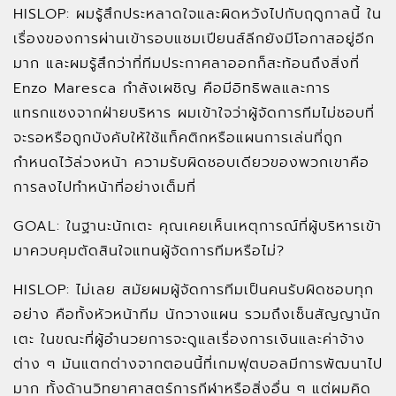
HISLOP: ผมรู้สึกประหลาดใจและผิดหวังไปกับฤดูกาลนี้ ใน
เรื่องของการผ่านเข้ารอบแชมเปียนส์ลีกยังมีโอกาสอยู่อีก
มาก และผมรู้สึกว่าที่ทีมประกาศลาออกก็สะท้อนถึงสิ่งที่
Enzo Maresca กำลังเผชิญ คือมีอิทธิพลและการ
แทรกแซงจากฝ่ายบริหาร ผมเข้าใจว่าผู้จัดการทีมไม่ชอบที่
จะรอหรือถูกบังคับให้ใช้แท็คติกหรือแผนการเล่นที่ถูก
กำหนดไว้ล่วงหน้า ความรับผิดชอบเดียวของพวกเขาคือ
การลงไปทำหน้าที่อย่างเต็มที่
GOAL: ในฐานะนักเตะ คุณเคยเห็นเหตุการณ์ที่ผู้บริหารเข้า
มาควบคุมตัดสินใจแทนผู้จัดการทีมหรือไม่?
HISLOP: ไม่เลย สมัยผมผู้จัดการทีมเป็นคนรับผิดชอบทุก
อย่าง คือทั้งหัวหน้าทีม นักวางแผน รวมถึงเซ็นสัญญานัก
เตะ ในขณะที่ผู้อำนวยการจะดูแลเรื่องการเงินและค่าจ้าง
ต่าง ๆ มันแตกต่างจากตอนนี้ที่เกมฟุตบอลมีการพัฒนาไป
มาก ทั้งด้านวิทยาศาสตร์การกีฬาหรือสิ่งอื่น ๆ แต่ผมคิด