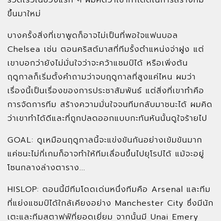
รวดเร็วในช่วงแรก ๆ ผมคิดว่าเขาทำได้ดีในการสร้างทีม
ขึ้นมาใหม่
บางครั้งสิ่งที่เขาพูดก็อาจไม่เป็นที่พอใจแฟนบอล
Chelsea เช่น ตอนคริสต์มาสที่ทีมรั้งตำแหน่งจ่าฝูง แต่
เขาบอกว่ายังไม่มั่นใจว่าจะคว้าแชมป์ได้ หรือเพิ่งต้น
ฤดูกาลก็เริ่มตั้งคำถามว่าจบฤดูกาลที่สูงแค่ไหน ผมว่า
เรื่องนี้เป็นเรื่องของการประชาสัมพันธ์ แต่สิ่งที่เขาทำคือ
การจัดการทีม สร้างความมั่นใจจนทีมกลับมาชนะได้ ผมคิด
ว่าเขาทำได้ดีและที่ถูกปลดออกแบบกะทันหันนั้นดูใจร้ายไป
GOAL: ดูเหมือนฤดูกาลนี้จะแข่งขันกันอย่างเข้มข้นมาก
แค่ชนะไม่กี่เกมก็อาจทำให้ทีมเลื่อนขึ้นไปยุโรปได้ แม้จะอยู่
โซนกลางล่างตาราง...
HISLOP: ตอนนี้มีทีมโดดเด่นหนึ่งทีมคือ Arsenal และทีม
ที่แย่งแชมป์ได้ใกล้เคียงอย่าง Manchester City ซึ่งมีนัก
เตะและทีมสตาฟฟ์ที่ยอดเยี่ยม จากนั้นมี Unai Emery