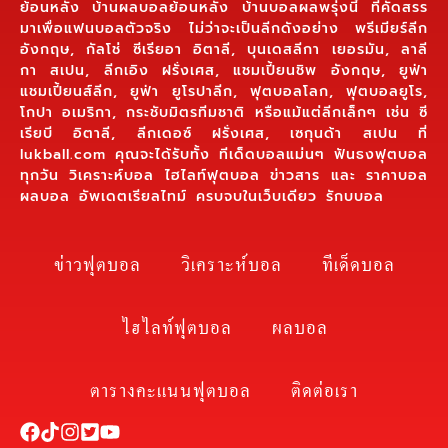
ย้อนหลัง บ้านผลบอลย้อนหลัง บ้านบอลผลพรุ่งนี้ ที่คัดสรร
มาเพื่อแฟนบอลตัวจริง ไม่ว่าจะเป็นลีกดังอย่าง พรีเมียร์ลีก
อังกฤษ, กัลโช่ ซีเรียอา อิตาลี, บุนเดสลีกา เยอรมัน, ลาลี
กา สเปน, ลีกเอิง ฝรั่งเศส, แชมเปี้ยนชิพ อังกฤษ, ยูฟ่า
แชมเปี้ยนส์ลีก, ยูฟ่า ยูโรปาลีก, ฟุตบอลโลก, ฟุตบอลยูโร,
โกปา อเมริกา, กระชับมิตรทีมชาติ หรือแม้แต่ลีกเล็กๆ เช่น ซี
เรียบี อิตาลี, ลีกเดอซ์ ฝรั่งเศส, เซกุนด้า สเปน ที่
lukball.com คุณจะได้รับทั้ง ทีเด็ดบอลแม่นๆ ฟันธงฟุตบอล
ทุกวัน วิเคราะห์บอล ไฮไลท์ฟุตบอล ข่าวสาร และ ราคาบอล
ผลบอล อัพเดตเรียลไทม์ ครบจบในเว็บเดียว รักบบอล
ข่าวฟุตบอล
วิเคราะห์บอล
ทีเด็ดบอล
ไฮไลท์ฟุตบอล
ผลบอล
ตารางคะแนนฟุตบอล
ติดต่อเรา