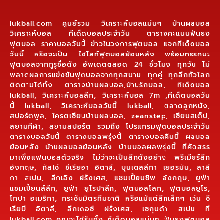
lukball.com ศูนย์รวม วิเคราะห์บอลแม่นๆ บ้านผลบอล
วิเคราะห์บอล ทีเด็ดบอลประจำวัน ตารางคะแนนฟันธง
ฟุตบอล ราคาบอลวันนี้ ข่าวในวงการฟุตบอล แจกทีเด็ดบอล
วันนี้ หรือจะเป็น ไฮไลท์ฟุตบอลย้อนหลัง พร้อมทรรศนะ
ฟุตบอลจากกูรูชื่อดัง อัพเดตตลอด 24 ชั่วโมง ทุกวัน ไม่
พลาดผลการแข่งขันฟุตบอลจากทุกสนาม ทุกคู่ ทุกลีกทั่วโลก
ติดตามได้ทั้ง ตารางบ้านผลบอล,บ้านรักบอล, ทีเด็ดบอล
lukball, วิเคราะห์บอลลีก, วิเคราะห์บอล 7m ,ทีเด็ดบอลวัน
นี้ lukball, วิเคราะห์บอลวันนี้ lukball, ตลาดลูกหนัง,
สปอร์ตพูล, โครตเซียนบ้านผลบอล, zeanstep, เซียนสเต็ป,
สยามกีฬา, สยามสปอร์ต รวมถึง โปรแกรมฟุตบอลประจำวัน
ตารางบอลวันนี้ ตารางบอลพรุ่งนี้ ตารางบอลคืนนี้ ผลบอล
ย้อนหลัง บ้านผลบอลย้อนหลัง บ้านบอลผลพรุ่งนี้ ที่คัดสรร
มาเพื่อแฟนบอลตัวจริง ไม่ว่าจะเป็นลีกดังอย่าง พรีเมียร์ลีก
อังกฤษ, กัลโช่ ซีเรียอา อิตาลี, บุนเดสลีกา เยอรมัน, ลาลี
กา สเปน, ลีกเอิง ฝรั่งเศส, แชมเปี้ยนชิพ อังกฤษ, ยูฟ่า
แชมเปี้ยนส์ลีก, ยูฟ่า ยูโรปาลีก, ฟุตบอลโลก, ฟุตบอลยูโร,
โกปา อเมริกา, กระชับมิตรทีมชาติ หรือแม้แต่ลีกเล็กๆ เช่น ซี
เรียบี อิตาลี, ลีกเดอซ์ ฝรั่งเศส, เซกุนด้า สเปน ที่
lukball.com คุณจะได้รับทั้ง ทีเด็ดบอลแม่นๆ ฟันธงฟุตบอล