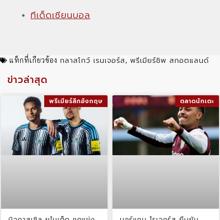
ทีเด็ดเซียนบอล
กลาสโกว์ เรนเจอร์ส
พรีเมียร์ชิพ สกอตแลนด์
แท็กที่เกียวข้อง
,
ข่าวล่าสุด
พรีเมียร์ลีกอังกฤษ
ตลาดนักเตะ
นิวคาสเซิล ยูไนเต็ด ชุดแข่ง
มอร์แกน โรเจอร์ส ยืนยัน