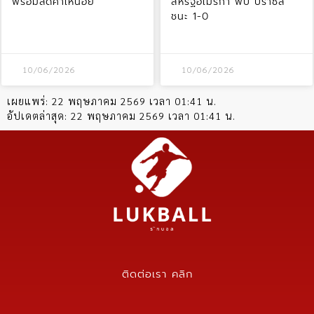
พร้อมลดค่าเหนื่อย
สหรัฐอเมริกา พบ บราซิล
ชนะ 1-0
10/06/2026
10/06/2026
เผยแพร่:
22 พฤษภาคม 2569 เวลา 01:41 น.
อัปเดตล่าสุด:
22 พฤษภาคม 2569 เวลา 01:41 น.
ติดต่อเรา คลิก