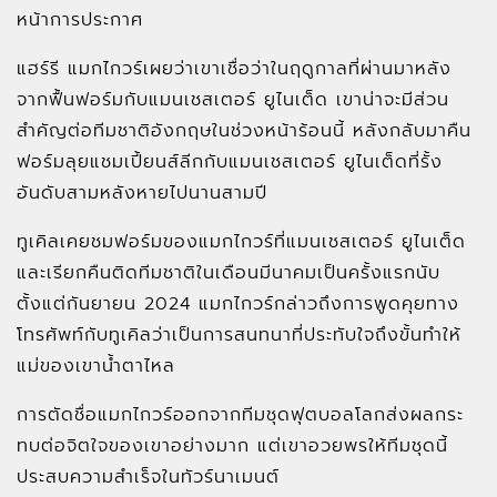
หน้าการประกาศ
แฮร์รี แมกไกวร์เผยว่าเขาเชื่อว่าในฤดูกาลที่ผ่านมาหลัง
จากฟื้นฟอร์มกับแมนเชสเตอร์ ยูไนเต็ด เขาน่าจะมีส่วน
สำคัญต่อทีมชาติอังกฤษในช่วงหน้าร้อนนี้ หลังกลับมาคืน
ฟอร์มลุยแชมเปี้ยนส์ลีกกับแมนเชสเตอร์ ยูไนเต็ดที่รั้ง
อันดับสามหลังหายไปนานสามปี
ทูเคิลเคยชมฟอร์มของแมกไกวร์ที่แมนเชสเตอร์ ยูไนเต็ด
และเรียกคืนติดทีมชาติในเดือนมีนาคมเป็นครั้งแรกนับ
ตั้งแต่กันยายน 2024 แมกไกวร์กล่าวถึงการพูดคุยทาง
โทรศัพท์กับทูเคิลว่าเป็นการสนทนาที่ประทับใจถึงขั้นทำให้
แม่ของเขาน้ำตาไหล
การตัดชื่อแมกไกวร์ออกจากทีมชุดฟุตบอลโลกส่งผลกระ
ทบต่อจิตใจของเขาอย่างมาก แต่เขาอวยพรให้ทีมชุดนี้
ประสบความสำเร็จในทัวร์นาเมนต์