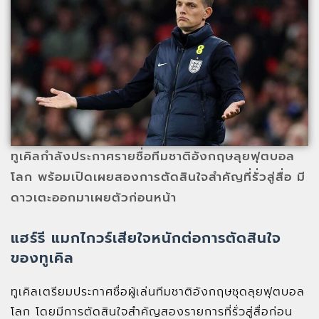
ทูเคิลกำลังประกาศรายชื่อทีมชาติอังกฤษลุยฟุตบอล
โลก พร้อมเปิดเผยสองการตัดสินใจสำคัญที่รั่วสู่สื่อ มี
ดาวเตะออกมาเผยตัวก่อนหน้า
แฮร์รี แมกไกวร์เสียใจหนักต่อการตัดสินใจ
ของทูเคิล
ทูเคิลเตรียมประกาศชื่อผู้เล่นทีมชาติอังกฤษชุดลุยฟุตบอล
โลก โดยมีการตัดสินใจสำคัญสองรายการที่รั่วสู่สื่อก่อน