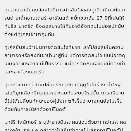
ทุกสายตายังคงจ้องไปที่การตัดสินใจของทูเคิลเกี่ยวกับเท
รนต์ อเล็กซานเดอร์-อาร์โนลด์ แบ็กขวาวัย 27 ปีที่เล่นให้
กับรีล มาดริด ซึ่งลงสนามให้ทีมชาติอังกฤษไม่บ่อยนักนับ
ตั้งแต่ทูเคิลเข้ามาคุมทีม
ทูเคิลยืนยันว่าเป็นการตัดสินใจที่ยาก เราไม่สงสัยในความ
สามารถหรือสิ่งที่เขานำมาสู่ทีม แต่การตัดสินใจเช่นนี้อาจดู
เข้มงวดและอาจไม่เป็นธรรม แต่การตัดสินใจแบบนี้ต้องทำ
และเขาต้องยอมรับ
ทูเคิลอธิบายว่าได้เปลี่ยนระบบเล่นในฤดูใบไม้ร่วง ทำให้ผู้
เล่นที่ถูกเลือกมีความเหมาะสมกับระบบใหม่นั้น การอธิบาย
นี้ไม่ได้เปลี่ยนทัศนะของผู้สังเกตที่เห็นว่าบางคนยังไม่เห็น
ด้วยกับการเรียกตัวอาร์โนลด์
แกร์รี ไลน์เคอร์ ระบุว่าอาจมีเหตุผลส่วนตัวมากกว่าเหตุผล
ทางฟุตบอล และกล่าวว่าไม่เห็นว่าการไม่เลือกอาร์โนลด์มี