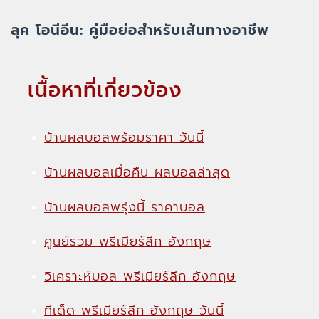
ลุค โอนีอีน: คู่มือย่อสำหรับเส้นทางอาชีพ
เนื้อหาที่เกี่ยวข้อง
บ้านผลบอลพร้อมราคา วันนี้
บ้านผลบอลเมื่อคืน ผลบอลล่าสุด
บ้านผลบอลพรุ่งนี้ ราคาบอล
ศูนย์รวม พรีเมียร์ลีก อังกฤษ
วิเคราะห์บอล พรีเมียร์ลีก อังกฤษ
ทีเด็ด พรีเมียร์ลีก อังกฤษ วันนี้