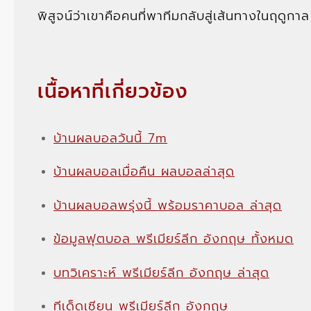
พิสูจน์ว่าเขาคือคนที่พาทีมกลับสู่เส้นทางในฤดูก
เนื้อหาที่เกี่ยวข้อง
บ้านผลบอลวันนี้ 7m
บ้านผลบอลเมื่อคืน ผลบอลล่าสุด
บ้านผลบอลพรุ่งนี้ พร้อมราคาบอล ล่าสุด
ข้อมูลฟุตบอล พรีเมียร์ลีก อังกฤษ ทั้งหมด
บทวิเคราะห์ พรีเมียร์ลีก อังกฤษ ล่าสุด
ทีเด็ดเซียน พรีเมียร์ลีก อังกฤษ