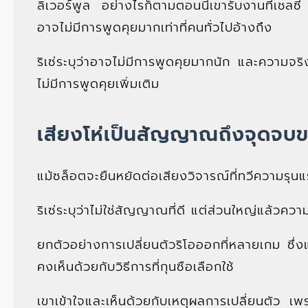
ลิเวอร์พูล อย่างไรก็ตามตอนนี้เขารับงานที่เชลซี
อาจไม่มีการพูดคุยมากเท่าที่คนทั่วไปอ้างถึง
ริเซ่ระบุว่าอาจไม่มีการพูดคุยมากนัก และความจริง
ไม่มีการพูดคุยเพิ่มเติม
เสียงโห่เป็นสัญญาณถึงจุดจบข
แม้ซล็อตจะยืนหยัดต่อเสียงวิจารณ์ที่ทวีความรุนแ
ริเซ่ระบุว่าไม่ใช่สัญญาณที่ดี แต่ส่วนใหญ่แล้วค
ยกตัวอย่างการเปลี่ยนตัวริโอออกที่หลายเกม ซึ
คงเห็นด้วยกับวิธีการที่กุนซือเลือกใช้
เขาเข้าใจและเห็นด้วยกับเหตุผลการเปลี่ยนตัว เพราะ