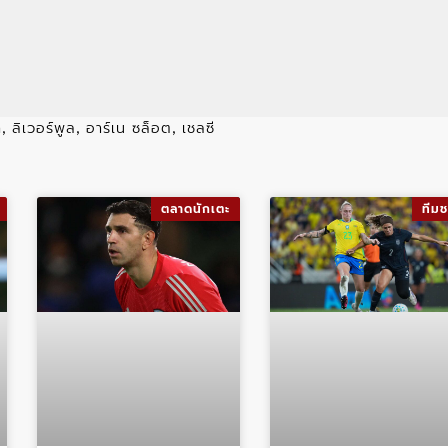
ก
ลิเวอร์พูล
อาร์เน ซล็อต
เชลซี
,
,
,
ตลาดนักเตะ
ทีมช