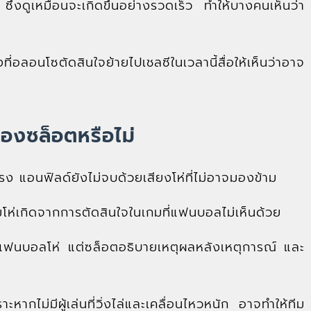
 ซึ่งดูเหมือนจะเกิดขึ้นอย่างรวดเร็ว ทำให้บางคนเห็นว่า
ที่อลอนโซตัดสินใจย้ายไปเชลซีในเวลานี้สื่อให้เห็นว่าอาจ
องซล็อตหรือไม่
รง แอนฟิลด์ยังไม่จบด้วยเสียงโห่ที่ไม่อาจมองข้าม
วามโห่เกิดจากการตัดสินใจในเกมที่แฟนบอลไม่เห็นด้วย
่งแฟนบอลโห่ แต่ซล็อตอธิบายเหตุผลหลังเหตุการณ์ และ
หากไม่มีผู้เล่นที่วิ่งไล่และเคลื่อนไหวหนัก อาจทำให้ทีม