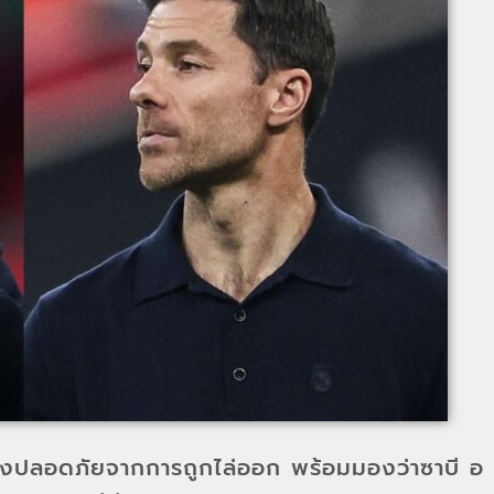
อตยังปลอดภัยจากการถูกไล่ออก พร้อมมองว่าซาบี อ