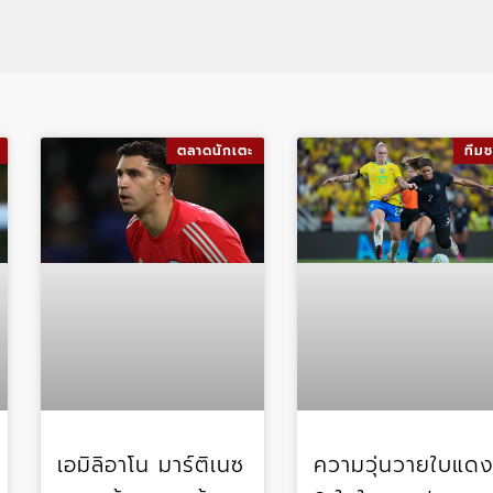
ตลาดนักเตะ
ทีมช
เอมิลิอาโน มาร์ติเนซ
ความวุ่นวายใบแด