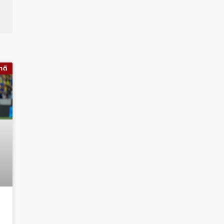
าติ
ง