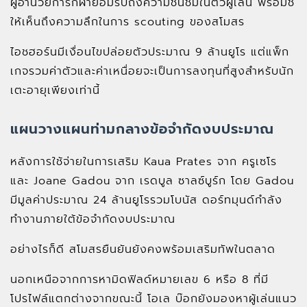
ผู้อำนวยการกีฬายอมรับถึงความชื่นชมในตัวผู้เล่น พร้อมชี้
ให้เห็นถึงความลึกในการ scouting ของสโมสร
ไอชฮอร์นมีเงื่อนไขปล่อยตัวประมาณ 9 ล้านยูโร แต่แพ็ก
เกจรวมค่าตัวและค่าเหนื่อยจะเป็นการลงทุนที่สูงสำหรับนัก
เตะอายุเพียงเท่านี้
แผนวางแผนท่ามกลางข้อจำกัดงบประมาณ
หลังการใช้จ่ายในการเสริม Kaua Prates จาก ครูเซโร
และ Joane Gadou จาก เรดบูล ซาลซ์บูร์ก โดย Gadou
มีมูลค่าประมาณ 24 ล้านยูโรรวมโบนัส ดอร์ทมุนด์กำลัง
ทำงานภายใต้ข้อจำกัดงบประมาณ
อย่างไรก็ดี สโมสรยืนยันยังคงพร้อมเสริมทัพในตลาด
นอกเหนือจากการหามิดฟิลด์หมายเลข 6 หรือ 8 ที่มี
โปรไฟล์แตกต่างจากขณะนี้ โอเล บ๊อกยังมองหาผู้เล่นแนว