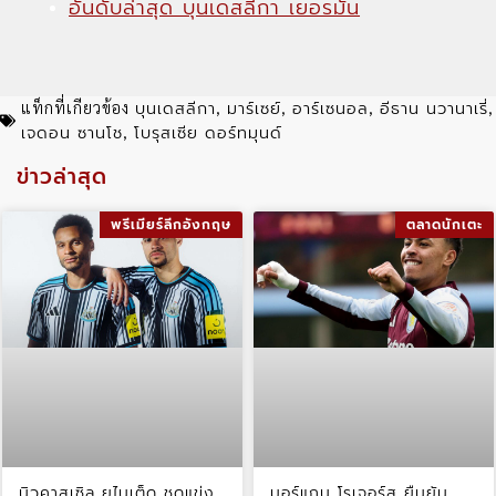
อันดับล่าสุด บุนเดสลีกา เยอรมัน
บุนเดสลีกา
มาร์เซย์
อาร์เซนอล
อีธาน นวานาเรี่
แท็กที่เกียวข้อง
,
,
,
,
เจดอน ซานโช
โบรุสเซีย ดอร์ทมุนด์
,
ข่าวล่าสุด
พรีเมียร์ลีกอังกฤษ
ตลาดนักเตะ
นิวคาสเซิล ยูไนเต็ด ชุดแข่ง
มอร์แกน โรเจอร์ส ยืนยัน