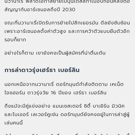
นวานาเรี่ พลาดโอกาสย้ายไปบุนเดสลีกาเมื่อปีก่อนหลังต่อ
สัญญากับอาร์เซนอลถึงปี 2030
ขณะที่นวานาเรี่เปิดรับการย้ายไปลีกเยอรมัน ดีลยังซับซ้อน
เพราะอาร์เซนอลตั้งค่าตัวสูง และการคว้าตัวแบบยืมตัวอีก
รอบก็ยาก
อย่างไรก็ตาม เขายังคงเป็นผู้สมัครที่น่าตื่นเต้น
การล่าดาวรุ่งเฮร์ธา เบอร์ลิน
นอกเหนือจากนวานาเรี่ ดอร์ทมุนด์กำลังติดตาม เคเน็ต
ไอชฮอร์น ดาวรุ่งวัย 16 ปีของ เฮร์ธา เบอร์ลิน
ถึงแม้จะมีคู่แข่งอย่าง แมนเชสเตอร์ ซิตี้ บาเยิร์น มิวนิค
และไบเออร์ เลเวอร์คูเซ่น ดอร์ทมุนด์ยังคงอยู่ในการล่าสู่ผู้
เล่นคนนี้