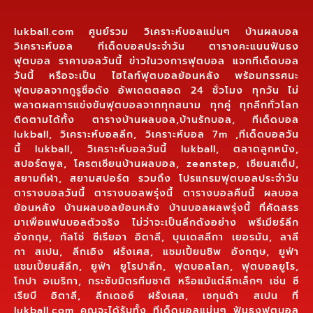
lukball.com ศูนย์รวม วิเคราะห์บอลแม่นๆ บ้านผลบอล
วิเคราะห์บอล ทีเด็ดบอลประจำวัน ตารางคะแนนฟันธง
ฟุตบอล ราคาบอลวันนี้ ข่าวในวงการฟุตบอล แจกทีเด็ดบอล
วันนี้ หรือจะเป็น ไฮไลท์ฟุตบอลย้อนหลัง พร้อมทรรศนะ
ฟุตบอลจากกูรูชื่อดัง อัพเดตตลอด 24 ชั่วโมง ทุกวัน ไม่
พลาดผลการแข่งขันฟุตบอลจากทุกสนาม ทุกคู่ ทุกลีกทั่วโลก
ติดตามได้ทั้ง ตารางบ้านผลบอล,บ้านรักบอล, ทีเด็ดบอล
lukball, วิเคราะห์บอลลีก, วิเคราะห์บอล 7m ,ทีเด็ดบอลวัน
นี้ lukball, วิเคราะห์บอลวันนี้ lukball, ตลาดลูกหนัง,
สปอร์ตพูล, โครตเซียนบ้านผลบอล, zeanstep, เซียนสเต็ป,
สยามกีฬา, สยามสปอร์ต รวมถึง โปรแกรมฟุตบอลประจำวัน
ตารางบอลวันนี้ ตารางบอลพรุ่งนี้ ตารางบอลคืนนี้ ผลบอล
ย้อนหลัง บ้านผลบอลย้อนหลัง บ้านบอลผลพรุ่งนี้ ที่คัดสรร
มาเพื่อแฟนบอลตัวจริง ไม่ว่าจะเป็นลีกดังอย่าง พรีเมียร์ลีก
อังกฤษ, กัลโช่ ซีเรียอา อิตาลี, บุนเดสลีกา เยอรมัน, ลาลี
กา สเปน, ลีกเอิง ฝรั่งเศส, แชมเปี้ยนชิพ อังกฤษ, ยูฟ่า
แชมเปี้ยนส์ลีก, ยูฟ่า ยูโรปาลีก, ฟุตบอลโลก, ฟุตบอลยูโร,
โกปา อเมริกา, กระชับมิตรทีมชาติ หรือแม้แต่ลีกเล็กๆ เช่น ซี
เรียบี อิตาลี, ลีกเดอซ์ ฝรั่งเศส, เซกุนด้า สเปน ที่
lukball.com คุณจะได้รับทั้ง ทีเด็ดบอลแม่นๆ ฟันธงฟุตบอล