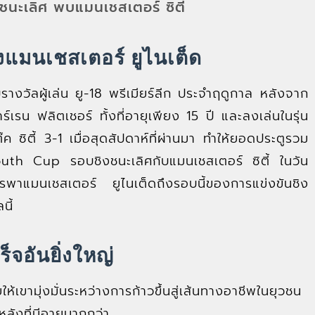
นะเลิศ พบแมนเชสเตอร์ ซิตี้
่งแมนเชสเตอร์ ยูไนเต็ด
บรางวัลผู้เล่น ยู-18 พรีเมียร์ลีก ประจำฤดูกาล หลังจาก
รน ฟลิตเชอร์ ทั้งที่อายุเพียง 15 ปี และลงเล่นในรุ่น
๊ค ซิตี้ 3-1 เมื่อสุดสัปดาห์ที่ผ่านมา ทำให้ยอดประตูรวม
Youth Cup รอบชิงชนะเลิศกับแมนเชสเตอร์ ซิตี้ ในวัน
รพาแมนเชสเตอร์ ยูไนเต็ดถึงรอบนี้ของการแข่งขันชิง
นี้
็จอันยิ่งใหญ่
ให้เขามุ่งมั่นระหว่างการก้าวขึ้นสู่เส้นทางอาชีพในยุวชน
ังที่มีอายุมากกว่า