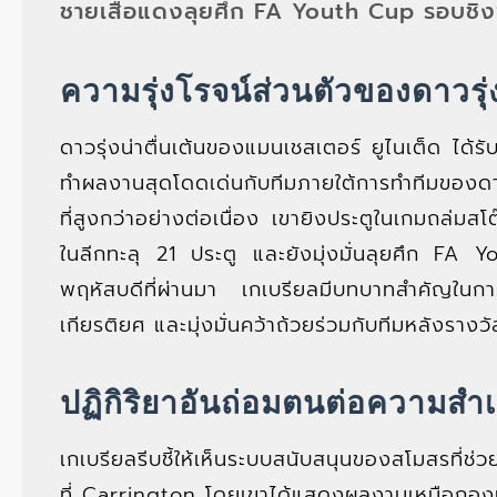
ชายเสื้อแดงลุยศึก FA Youth Cup รอบชิงช
ความรุ่งโรจน์ส่วนตัวของดาวรุ
ดาวรุ่งน่าตื่นเต้นของแมนเชสเตอร์ ยูไนเต็ด ได้รั
ทำผลงานสุดโดดเด่นกับทีมภายใต้การทำทีมของดาร์เ
ที่สูงกว่าอย่างต่อเนื่อง เขายิงประตูในเกมถล่มสโต
ในลีกทะลุ 21 ประตู และยังมุ่งมั่นลุยศึก FA 
พฤหัสบดีที่ผ่านมา เกเบรียลมีบทบาทสำคัญในกา
เกียรติยศ และมุ่งมั่นคว้าถ้วยร่วมกับทีมหลังรางวัล
ปฏิกิริยาอันถ่อมตนต่อความสำเร
เกเบรียลรีบชี้ให้เห็นระบบสนับสนุนของสโมสรที่ช่วย
ที่ Carrington โดยเขาได้แสดงผลงานเหนือกองหล