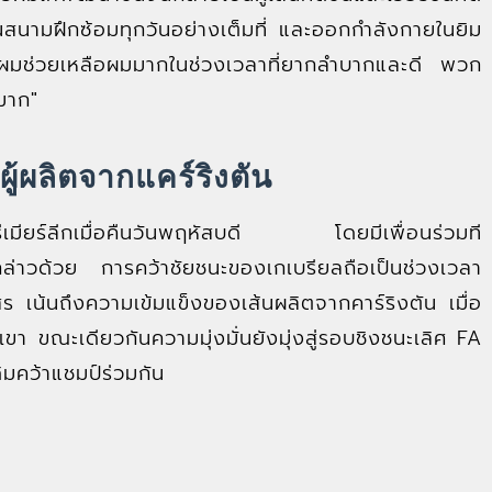
นามฝึกซ้อมทุกวันอย่างเต็มที่ และออกกำลังกายในยิม
งผมช่วยเหลือผมมากในช่วงเวลาที่ยากลำบากและดี พวก
มาก"
ู้ผลิตจากแคร์ริงตัน
ีเมียร์ลีกเมื่อคืนวันพฤหัสบดี โดยมีเพื่อนร่วมที
ดังกล่าวด้วย การคว้าชัยชนะของเกเบรียลถือเป็นช่วงเวลา
น้นถึงความเข้มแข็งของเส้นผลิตจากคาร์ริงตัน เมื่อ
เขา ขณะเดียวกันความมุ่งมั่นยังมุ่งสู่รอบชิงชนะเลิศ FA
ิมคว้าแชมป์ร่วมกัน