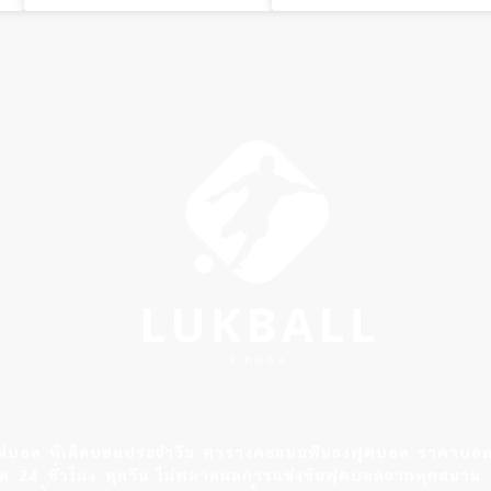
ห์บอล ทีเด็ดบอลประจำวัน ตารางคะแนนฟันธงฟุตบอล ราคาบอลวันน
 24 ชั่วโมง ทุกวัน ไม่พลาดผลการแข่งขันฟุตบอลจากทุกสนาม ทุก