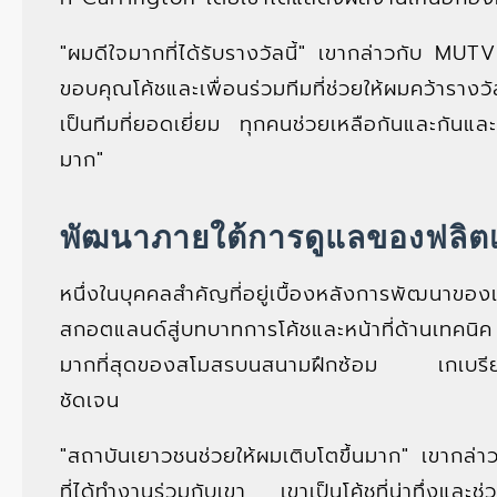
"ผมดีใจมากที่ได้รับรางวัลนี้" เขากล่าวกับ M
ขอบคุณโค้ชและเพื่อนร่วมทีมที่ช่วยให้ผมคว้ารางวัล
เป็นทีมที่ยอดเยี่ยม ทุกคนช่วยเหลือกันและกันและ
มาก"
พัฒนาภายใต้การดูแลของฟลิตเ
หนึ่งในบุคคลสำคัญที่อยู่เบื้องหลังการพัฒนาขอ
สกอตแลนด์สู่บทบาทการโค้ชและหน้าที่ด้านเทคนิค
มากที่สุดของสโมสรบนสนามฝึกซ้อม เกเบรียลช
ชัดเจน
"สถาบันเยาวชนช่วยให้ผมเติบโตขึ้นมาก" เขากล่
ที่ได้ทำงานร่วมกับเขา เขาเป็นโค้ชที่น่าทึ่งและช่วย