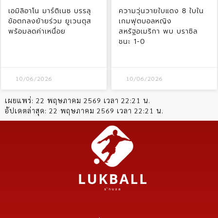
เอมิลิอาโน มาร์ติเนซ บรรลุ
ความวุ่นวายใบแดง 8 ใบใน
ข้อตกลงย้ายร่วม ยูเวนตุส
เกมฟุตบอลหญิง
พร้อมลดค่าเหนื่อย
สหรัฐอเมริกา พบ บราซิล
ชนะ 1-0
10/06/2026
10/06/2026
เผยแพร่:
22 พฤษภาคม 2569 เวลา 22:21 น.
อัปเดตล่าสุด:
22 พฤษภาคม 2569 เวลา 22:21 น.