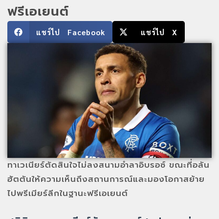
ฟรีเอเยนต์
แชร์ไป Facebook
แชร์ไป X
ทาเวเนียร์ตัดสินใจไม่ลงสนามอำลาอิบรอซ์ ขณะที่อลัน
ฮัตตันให้ความเห็นถึงสถานการณ์และมองโอกาสย้าย
ไปพรีเมียร์ลีกในฐานะฟรีเอเยนต์