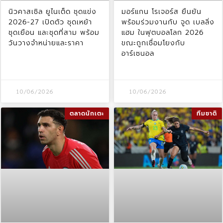
นิวคาสเซิล ยูไนเต็ด ชุดแข่ง
มอร์แกน โรเจอร์ส ยืนยัน
2026-27 เปิดตัว ชุดเหย้า
พร้อมร่วมงานกับ จูด เบลลิ่ง
ชุดเยือน และชุดที่สาม พร้อม
แฮม ในฟุตบอลโลก 2026
วันวางจำหน่ายและราคา
ขณะถูกเชื่อมโยงกับ
อาร์เซนอล
10/06/2026
10/06/2026
ตลาดนักเตะ
ทีมชาติ