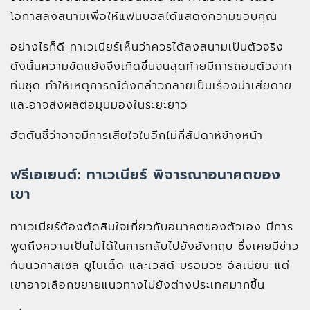
โอกาสลงสนามเพื่อให้แฟนบอลได้แสดงความขอบคุณ
อย่างไรก็ดี ทาเวเนียร์เห็นว่าควรได้ลงสนามเป็นตัวจริง
ดังนั้นความขัดแย้งจึงเกิดขึ้นจนสุดท้ายมีการถอนตัวจาก
ทีมชุด ทำให้เหตุการณ์ดังกล่าวกลายเป็นเรื่องน่าเสียดาย
และอาจส่งผลต่อมุมมองในระยะยาว
ฮัตตันชี้ว่าอาจมีการเสียใจในอีกไม่กี่สัปดาห์ข้างหน้า
ฟรีเอเยนต์: ทาเวเนียร์ พิจารณาอนาคตของ
เขา
ทาเวเนียร์ต้องตัดสินใจเกี่ยวกับอนาคตของตัวเอง มีการ
พูดถึงความเป็นไปได้ในการกลับไปยังอังกฤษ ซึ่งเคยมีข่าว
กับนิวคาสเซิล ยูไนเต็ด และเวสต์ บรอมวิช อัลเบียน แต่
เขาอาจเลือกขยายแนวทางไปยังต่างประเทศมากขึ้น