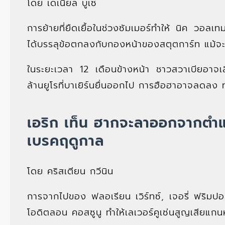
โดย เดเนียล บูเซ
การย้ายที่ยืดเยื้อในช่วงซัมเมอร์ทำให้ นิค วอลเ
ได้บรรลุข้อตกลงกับกองหน้าของสตุตการ์ท แม้จะย
ในระยะเวลา 12 เดือนข้างหน้า ชาวสวาเบียอาจเส
ล้านยูโรที่บาเยิร์นยื่นออกไป การฮือฮาอาจลดล
เอริก เท็น ฮากจะลาออกจากตำแห
เบรคฤดูกาล
โดย คริสเตียน กวีนิน
การจากไปของ ฟลอเรียน เวิร์ทซ์, เจอรี่ ฟริมปอ
โอดิตลอน คอสซูนู ทำให้เลเวอร์คูเซ่นสูญเสียแกนห