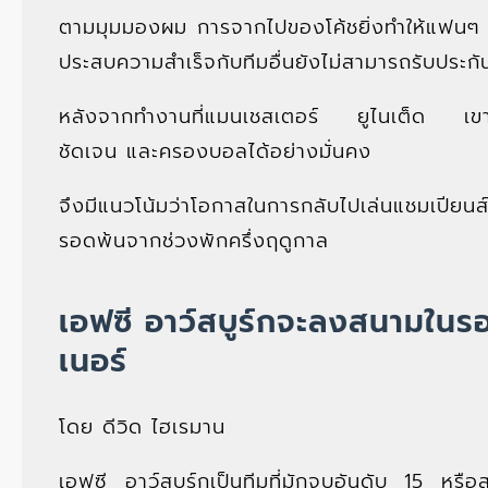
ตามมุมมองผม การจากไปของโค้ชยิ่งทำให้แฟนๆ คา
ประสบความสำเร็จกับทีมอื่นยังไม่สามารถรับประกั
หลังจากทำงานที่แมนเชสเตอร์ ยูไนเต็ด เขายัง
ชัดเจน และครองบอลได้อย่างมั่นคง
จึงมีแนวโน้มว่าโอกาสในการกลับไปเล่นแชมเปียน
รอดพ้นจากช่วงพักครึ่งฤดูกาล
เอฟซี อาว์สบูร์กจะลงสนามในร
เนอร์
โดย ดีวิด ไฮเรมาน
เอฟซี อาว์สบูร์กเป็นทีมที่มักจบอันดับ 15 หรื