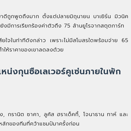
ทมาดีถูกพูดถึงมาก ตั้งแต่ปลายมิถุนายน บาเยิร์น มิวนิค
ังมีการเรียกร้องค่าตัวถึง 75 ล้านยูโรจากสตุตการ์ท
ียใจในท่าทีดังกล่าว เพราะไม่มีสโมสรใดพร้อมจ่าย 65
ง ทำให้ราคาของเขาลดลงด้วย
น่งกุนซือเลเวอร์คูเซ่นภายในพัก
ง, กรานิต ซาคา, ลูคัส ฮราเด็คกี้, โจนาธาน ทาห์ และ
ลักของทีมที่คว้าแชมป์มาครั้งก่อน