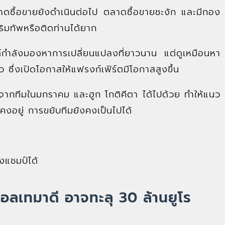
ตลาดซื้อขายยังดำเนินต่อไป ตลาดซื้อขายชะงัก และมีกอง
ริมทัพหรือติดท่านได้ยาก
ุนด์กำลังมองหาการเปลี่ยนแปลงที่ยาวนาน แต่ดูเหมือนหา
ลว ซึ่งเปิดโอกาสให้แฟรงก์เฟิร์ตมีโอกาสสูงขึ้น
 ออกจากทีมในมกราคม และฮูก โกติคีตา ได้ไปด้วย ทำให้แนว
คงอยู่ การขยับทีมยังคงเป็นไปได้
องแชมป์ได้
อลเทมาดี อาจทะลุ 30 ล้านยูโร