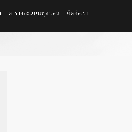
ล
ตารางคะแนนฟุตบอล
ติดต่อเรา