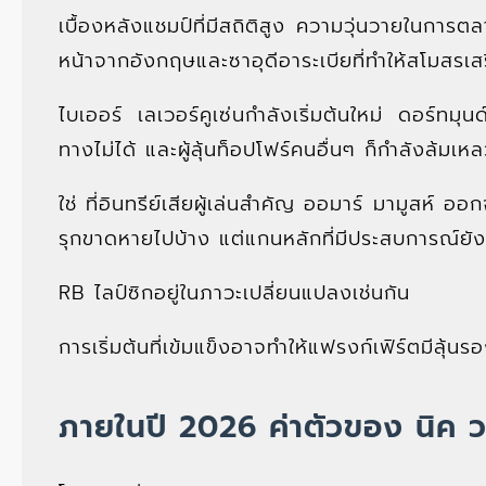
เบื้องหลังแชมป์ที่มีสถิติสูง ความวุ่นวายในการ
หน้าจากอังกฤษและซาอุดีอาระเบียที่ทำให้สโมสรเส
ไบเออร์ เลเวอร์คูเซ่นกำลังเริ่มต้นใหม่ ดอร์ทม
ทางไม่ได้ และผู้ลุ้นท็อปโฟร์คนอื่นๆ ก็กำลังล้มเห
ใช่ ที่อินทรีย์เสียผู้เล่นสำคัญ ออมาร์ มามูสห์
รุกขาดหายไปบ้าง แต่แกนหลักที่มีประสบการณ์ยัง
RB ไลป์ซิกอยู่ในภาวะเปลี่ยนแปลงเช่นกัน
การเริ่มต้นที่เข้มแข็งอาจทำให้แฟรงก์เฟิร์ตมีลุ้นร
ภายในปี 2026 ค่าตัวของ นิค ว