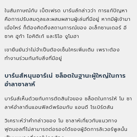
ในสัมภาษณ์กับ เบ็ตเฟรด บาร์นส์กล่าวว่า การแก้ปัญหา
คือการปรับสมดุลและผสมผสานผู้เล่นที่มีอยู่ หากมีผู้เข้ามา
เมื่อไหร่ ก็ต้องคิดถึงสถานการณ์ของ อเล็กซานเดอร์ อี
ซาค ฮูก้า ไอคิติเก้ และริโอ งูโมฮา
เขายืนยันว่าไม่จำเป็นต้องเซ็นใครเพิ่มเติม เพราะต้อง
ทำงานร่วมกันกับสิ่งที่มีอยู่
บาร์นส์หนุนอาร์เน่ ซล็อตในฐานะผู้ใหญ่ในการ
อำลาซาลาห์
บาร์นส์เห็นด้วยกับการตัดสินใจของ ซล็อตในการให้ โม ซา
ลาห์อำลาถิ่นแอนฟิลด์พร้อมกับ แอนดี โรเบิร์ตสัน
วิเคราะห์ว่าคำกล่าวของ โม ซาลาห์เกี่ยวกับแนวทาง
ฟุตบอลที่ไม่สามารถต่อรองได้ของผู้จัดการลิเวอร์พูลนั้น