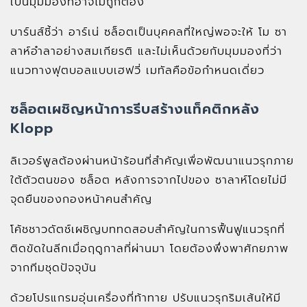
เป็นมุมมองที่อาจไม่ถูกต้อง
บาร์นส์ชี้ว่า อาร์เน่ ซล็อตเป็นบุคคลที่ใหญ่พอจะให้ โม ซา
ลาห์อำลาอย่างสมเกียรติ และไม่เห็นด้วยกับมุมมองที่ว่า
แนวทางฟุตบอลแบบเฮฟวี่ เมทัลคือข้อกำหนดเดี่ยว
ซล็อตเผชิญหน้าการรีบสร้างแท็คติกหลัง
Klopp
ลิเวอร์พูลต้องผ่านหน้าร้อนที่สำคัญเพื่อพัฒนาแนวรุกภาย
ใต้ตัวตนของ ซล็อต หลังการจากไปของ ซาลาห์โดยไม่มี
จุดยืนของกองหน้าคนสำคัญ
โค้ชชาวดัตช์เผชิญบททดสอบสำคัญในการฟื้นฟูแนวรุกที่
ติดขัดในลีกเมื่อฤดูกาลที่ผ่านมา โดยต้องพึ่งพาศักยภาพ
จากทีมชุดปัจจุบัน
ด้วยโปรแกรมอุ่นเครื่องที่ท้าทาย ปรับแนวรุกริมเส้นให้มี