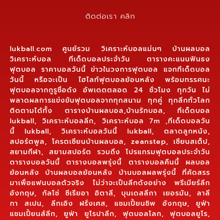
ติดต่อเรา คลิก
lukball.com ศูนย์รวม วิเคราะห์บอลแม่นๆ บ้านผลบอล
วิเคราะห์บอล ทีเด็ดบอลประจำวัน ตารางคะแนนฟันธง
ฟุตบอล ราคาบอลวันนี้ ข่าวในวงการฟุตบอล แจกทีเด็ดบอล
วันนี้ หรือจะเป็น ไฮไลท์ฟุตบอลย้อนหลัง พร้อมทรรศนะ
ฟุตบอลจากกูรูชื่อดัง อัพเดตตลอด 24 ชั่วโมง ทุกวัน ไม่
พลาดผลการแข่งขันฟุตบอลจากทุกสนาม ทุกคู่ ทุกลีกทั่วโลก
ติดตามได้ทั้ง ตารางบ้านผลบอล,บ้านรักบอล, ทีเด็ดบอล
lukball, วิเคราะห์บอลลีก, วิเคราะห์บอล 7m ,ทีเด็ดบอลวัน
นี้ lukball, วิเคราะห์บอลวันนี้ lukball, ตลาดลูกหนัง,
สปอร์ตพูล, โครตเซียนบ้านผลบอล, zeanstep, เซียนสเต็ป,
สยามกีฬา, สยามสปอร์ต รวมถึง โปรแกรมฟุตบอลประจำวัน
ตารางบอลวันนี้ ตารางบอลพรุ่งนี้ ตารางบอลคืนนี้ ผลบอล
ย้อนหลัง บ้านผลบอลย้อนหลัง บ้านบอลผลพรุ่งนี้ ที่คัดสรร
มาเพื่อแฟนบอลตัวจริง ไม่ว่าจะเป็นลีกดังอย่าง พรีเมียร์ลีก
อังกฤษ, กัลโช่ ซีเรียอา อิตาลี, บุนเดสลีกา เยอรมัน, ลาลี
กา สเปน, ลีกเอิง ฝรั่งเศส, แชมเปี้ยนชิพ อังกฤษ, ยูฟ่า
แชมเปี้ยนส์ลีก, ยูฟ่า ยูโรปาลีก, ฟุตบอลโลก, ฟุตบอลยูโร,