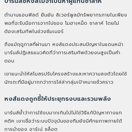
บาร์นส์ชี้หงส์ไม่จำเป็นหาผู้แทนซาลาห์
ตำนานแอนฟิลด์ ยืนยัน ลิเวอร์พูลมีทรัพยากรภายในเพียง
พอที่จะรับมือการจากไปของ โมฮาเหม็ด ซาลาห์ โดยไม่
ต้องเสริมทัพในช่วงซัมเมอร์
ถึงแม้ฤดูกาลที่ผ่านมา หงส์แดงประสบปัญหาในแดนหน้า
บาร์นส์ปฏิเสธแนวคิดที่ว่าการเสริมทัพด้วยงบสูงเป็นคำ
ตอบ
เขาแนะนำให้สโมสรปรับโครงสร้างและหาความลงตัวโดยใช้
นักเตะที่มีอยู่มากกว่าการไล่ล่ากลุ่มเป้าหมายชั่วคราว
หงส์แดงถูกชี้ให้ประยุทธงบและรวมพลัง
บาร์นส์ย้ำว่าการใช้งบมากเกินไปไม่ใช่วิธีแก้ปัญหาทางแท
คติค เขาเชื่อว่าระบบปัจจุบันของทีมยังมีศักยภาพภายใต้
การนำของ อาร์เน่ ซล็อต