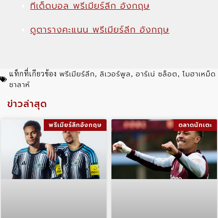
ทีเด็ดบอล พรีเมียร์ลีก อังกฤษ
ดูตารางคะแนน พรีเมียร์ลีก อังกฤษ
พรีเมียร์ลีก
ลิเวอร์พูล
อาร์เน่ ซล็อต
โมฮาเหม็ด
แท็กที่เกียวข้อง
,
,
,
ซาลาห์
ข่าวล่าสุด
พรีเมียร์ลีกอังกฤษ
ตลาดนักเตะ